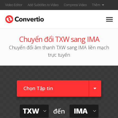
Video Editor
Add Subtitles to Video
Compress Video
Thêm
Chuyển đổi TXW sang IMA
Chuyển đổi âm thanh TXW sang IMA liền mạch
trực tuyến
Chọn Tập tin
TXW
IMA
đến