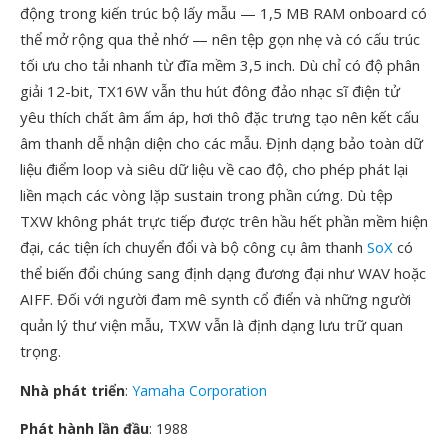
động trong kiến trúc bộ lấy mẫu — 1,5 MB RAM onboard có
thể mở rộng qua thẻ nhớ — nên tệp gọn nhẹ và có cấu trúc
tối ưu cho tải nhanh từ đĩa mềm 3,5 inch. Dù chỉ có độ phân
giải 12-bit, TX16W vẫn thu hút đông đảo nhạc sĩ điện tử
yêu thích chất âm ấm áp, hơi thô đặc trưng tạo nên kết cấu
âm thanh dễ nhận diện cho các mẫu. Định dạng bảo toàn dữ
liệu điểm loop và siêu dữ liệu về cao độ, cho phép phát lại
liền mạch các vòng lặp sustain trong phần cứng. Dù tệp
TXW không phát trực tiếp được trên hầu hết phần mềm hiện
đại, các tiện ích chuyển đổi và bộ công cụ âm thanh
SoX
có
thể biến đổi chúng sang định dạng đương đại như WAV hoặc
AIFF. Đối với người đam mê synth cổ điển và những người
quản lý thư viện mẫu, TXW vẫn là định dạng lưu trữ quan
trọng.
Nhà phát triển
:
Yamaha Corporation
Phát hành lần đầu
: 1988