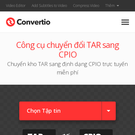
Video Editor
Add Subtitles to Video
Compress Video
Thêm
Công cụ chuyển đổi TAR sang
CPIO
Chuyển kho TAR sang định dạng CPIO trực tuyến
miễn phí
Chọn Tập tin