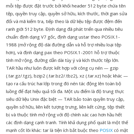
mỗi tệp được đặt trước bởi khối header 512 byte chứa tên
tệp, quyền truy cập, quyền sở hữu, kích thước, thời gian sửa
đổi và mã kiểm tra, tiếp theo là dữ liệu tệp được đệm đến
ranh giới 512 byte. Định dạng đã phát triển qua nhiều tiêu
chuẩn: định dạng V7 gốc, định dạng ustar theo POSIX.1-
1988 (mở rộng độ dài đường dẫn và hỗ trợ nhiều loại tệp
hơn), và định dạng pax theo POSIX.1-2001 hỗ trợ thuộc
tính mở rộng, đường dẫn dài tùy ý và kích thước tệp lớn.
TAR hầu như luôn được kết hợp với công cụ nén — gzip
(.tar.gz/.tgz), bzip2 (.tar.bz2/.tbz2), xz (.tar.xz) hoặc khác —
tạo ra cấu trúc hai lớp trong đó nén tác động lên toàn bộ
luồng để đạt hiệu quả tối đa. Một ưu điểm là độ trung thực
siêu dữ liệu Unix đặc biệt — TAR bảo toàn quyền truy cập,
quyền sở hữu, liên kết tượng trưng, liên kết cứng, tệp thiết
bị và thuộc tính mở rộng với độ chính xác cao hơn hầu hết
các định dạng cạnh tranh. Tính khả dụng phổ quát là một thế
mạnh cốt lõi khác: tar là tiện ích bắt buộc theo
POSIX
có mặt