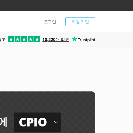
로그인
회원 가입
최고
10,220
개 리뷰
CPIO
에