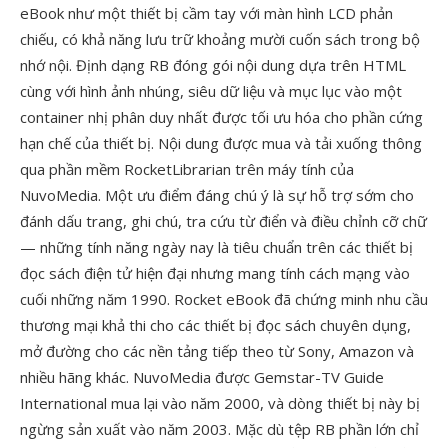
eBook như một thiết bị cầm tay với màn hình LCD phản
chiếu, có khả năng lưu trữ khoảng mười cuốn sách trong bộ
nhớ nội. Định dạng RB đóng gói nội dung dựa trên HTML
cùng với hình ảnh nhúng, siêu dữ liệu và mục lục vào một
container nhị phân duy nhất được tối ưu hóa cho phần cứng
hạn chế của thiết bị. Nội dung được mua và tải xuống thông
qua phần mềm RocketLibrarian trên máy tính của
NuvoMedia. Một ưu điểm đáng chú ý là sự hỗ trợ sớm cho
đánh dấu trang, ghi chú, tra cứu từ điển và điều chỉnh cỡ chữ
— những tính năng ngày nay là tiêu chuẩn trên các thiết bị
đọc sách điện tử hiện đại nhưng mang tính cách mạng vào
cuối những năm 1990. Rocket eBook đã chứng minh nhu cầu
thương mại khả thi cho các thiết bị đọc sách chuyên dụng,
mở đường cho các nền tảng tiếp theo từ Sony, Amazon và
nhiều hãng khác. NuvoMedia được Gemstar-TV Guide
International mua lại vào năm 2000, và dòng thiết bị này bị
ngừng sản xuất vào năm 2003. Mặc dù tệp RB phần lớn chỉ