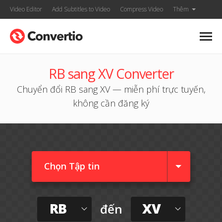
Video Editor
Add Subtitles to Video
Compress Video
Thêm
RB sang XV Converter
Chuyển đổi RB sang XV — miễn phí trực tuyến,
không cần đăng ký
Chọn Tập tin
RB
XV
đến