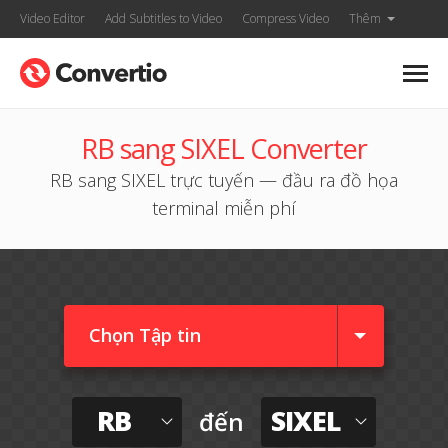
Video Editor
Add Subtitles to Video
Compress Video
Thêm
RB sang SIXEL Converter
RB sang SIXEL trực tuyến — đầu ra đồ họa
terminal miễn phí
Chọn Tập tin
RB
SIXEL
đến