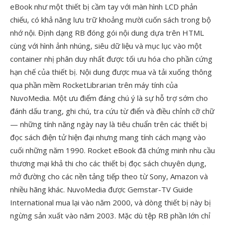
eBook như một thiết bị cầm tay với màn hình LCD phản
chiếu, có khả năng lưu trữ khoảng mười cuốn sách trong bộ
nhớ nội. Định dạng RB đóng gói nội dung dựa trên HTML
cùng với hình ảnh nhúng, siêu dữ liệu và mục lục vào một
container nhị phân duy nhất được tối ưu hóa cho phần cứng
hạn chế của thiết bị. Nội dung được mua và tải xuống thông
qua phần mềm RocketLibrarian trên máy tính của
NuvoMedia. Một ưu điểm đáng chú ý là sự hỗ trợ sớm cho
đánh dấu trang, ghi chú, tra cứu từ điển và điều chỉnh cỡ chữ
— những tính năng ngày nay là tiêu chuẩn trên các thiết bị
đọc sách điện tử hiện đại nhưng mang tính cách mạng vào
cuối những năm 1990. Rocket eBook đã chứng minh nhu cầu
thương mại khả thi cho các thiết bị đọc sách chuyên dụng,
mở đường cho các nền tảng tiếp theo từ Sony, Amazon và
nhiều hãng khác. NuvoMedia được Gemstar-TV Guide
International mua lại vào năm 2000, và dòng thiết bị này bị
ngừng sản xuất vào năm 2003. Mặc dù tệp RB phần lớn chỉ