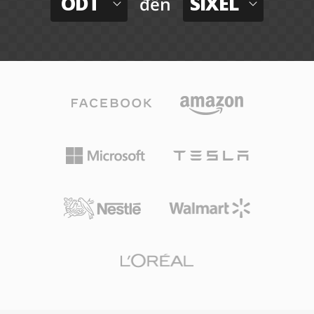
ODT
SIXEL
đến