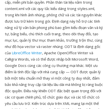
cấp, miễn phí bản quyền. Phần thân tài liệu nằm trong
content.xml với các quy tắc kiểu dáng trong styles.xml,
trong khi hình ảnh nhúng, phông chữ và các tài nguyên khác
được lưu trữ kèm trong gói. Định dạng này hỗ trợ các tính
năng xử lý văn bản phong phú bao gồm kiểu đoạn văn và ký
tự, bảng biểu, chú thích cuối trang, theo dõi thay đổi, tạo
mục lục, quản lý thư mục tham khảo, trường trộn thư, cùng
như đồ họa vector và raster nhúng. ODT là định dạng gốc
của
LibreOffice Writer
, Apache OpenOffice Writer và
Calligra Words, và có thể được nhập bởi Microsoft Word,
Google Docs cùng các công cụ thương mại khác. Một ưu
điểm là tính độc lập với nhà cung cấp — ODT được quản lý
bởi một tiêu chuẩn mở thay vì một công ty duy nhất, đảm
bảo khả năng truy cập tài liệu lâu dài mà không bị ràng buộc
độc quyền. Điều này khiến ODT đặc biệt quan trọng đối với
các cơ quan chính phủ, tổ chức giáo dục và các tổ chức có
yêu cầu lưu trữ. Kiến trúc dựa trên XML mang lại một thế