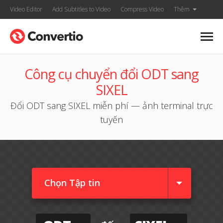
Video Editor
Add Subtitles to Video
Compress Video
Thêm
Công cụ chuyển đổi ODT sang
SIXEL
Đổi ODT sang SIXEL miễn phí — ảnh terminal trực
tuyến
Chọn Tập tin