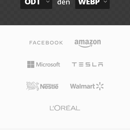
ODT
WEBP
đến