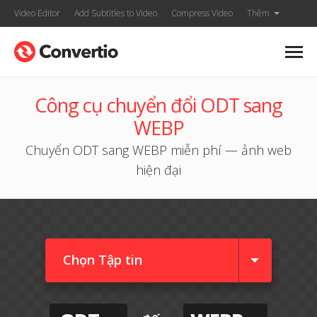
Video Editor
Add Subtitles to Video
Compress Video
Thêm
Công cụ chuyển đổi ODT sang
WEBP
Chuyển ODT sang WEBP miễn phí — ảnh web
hiện đại
Chọn Tập tin