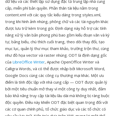
dữ liệu và các thiết lập sử dụng đặc tả trung lập nhà cung
cấp, miễn phí bản quyền. Phần thân tài liệu nằm trong
content.xml với các quy tắc kiểu dáng trong styles.xml,
trong khi hình ảnh nhúng, phông chữ và các tài nguyên khác
được lưu trữ kèm trong gói. Định dạng này hỗ trợ các tính
năng xử lý văn bản phong phú bao gồm kiểu đoạn văn và ký
tự, bảng biểu, chú thích cuối trang, theo dõi thay đổi, tạo
mục lục, quản lý thư mục tham khảo, trường trộn thư, cùng
như đồ họa vector và raster nhúng. ODT là định dạng gốc
của
LibreOffice Writer
, Apache OpenOffice Writer và
Calligra Words, và có thể được nhập bởi Microsoft Word,
Google Docs cùng các công cụ thương mại khác. Một ưu
điểm là tính độc lập với nhà cung cấp — ODT được quản lý
bởi một tiêu chuẩn mở thay vì một công ty duy nhất, đảm
bảo khả năng truy cập tài liệu lâu dài mà không bị ràng buộc
độc quyền. Điều này khiến ODT đặc biệt quan trọng đối với
các cơ quan chính phủ, tổ chức giáo dục và các tổ chức có
yêu cầu lưu trữ. Kiến trúc dựa trên XML mang lại một thế