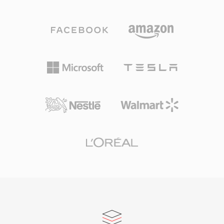
dạng tổ chức nội dung thành các khối có thể
RealAudio cho luồng phát trực tuyến. Một đóng
chứa thêm siêu dữ liệu như đánh dấu, định
góp kỹ thuật lâu dài là khái niệm phát trực
nghĩa nhạc cụ và ghi chú. Các kỹ sư âm thanh
tuyến tốc độ bit thích ứng, ảnh hưởng đến các
chuyên nghiệp trên macOS thường tin dùng
tiêu chuẩn sau này như HLS và DASH. Dù đã bị
AIFF vì đảm bảo độ trung thực bit-perfect qua
các codec hiện đại thay thế, kho lưu trữ khổng
mọi giai đoạn chỉnh sửa và mastering. Một ưu
lồ nội dung RA từ thời kỳ đầu radio web vẫn tồn
điểm quan trọng là không có suy giảm chất
tại và cần chuyển đổi để phát lại trên thiết bị
lượng qua các lần lưu: khác với MP3 hay AAC,
hiện tại.
việc lưu lặp lại không bao giờ làm giảm tín hiệu.
Thế mạnh khác là tích hợp liền mạch với các
công cụ chuyên nghiệp của Apple bao gồm
Logic Pro và GarageBand, nơi AIFF đóng vai
trò định dạng làm việc gốc. Container hỗ trợ
nhiều tốc độ lấy mẫu và độ sâu bit lên đến 32-
bit, đáp ứng các quy trình làm việc độ phân giải
cao vượt quá chất lượng CD. Với bất kỳ ai ưu