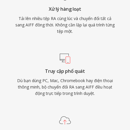
tiên tính toàn vẹn lossless hơn hiệu quả lưu trữ,
Xử lý hàng loạt
AIFF vẫn là lựa chọn đáng tin cậy trong ngành
Tải lên nhiều tệp RA cùng lúc và chuyển đổi tất cả
thu âm.
sang AIFF đồng thời. Không cần lặp lại quá trình từng
tệp một.
Truy cập phổ quát
Dù bạn dùng PC, Mac, Chromebook hay điện thoại
thông minh, bộ chuyển đổi RA sang AIFF đều hoạt
động trực tiếp trong trình duyệt.