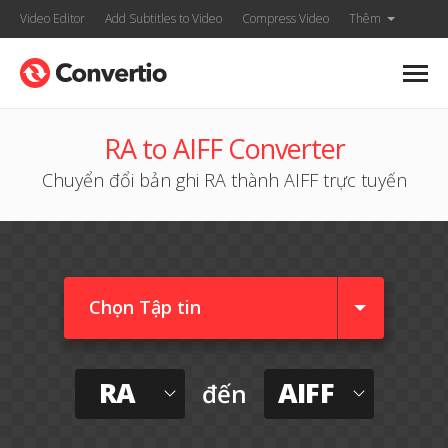
Video Editor
Add Subtitles to Video
Compress Video
Thêm
RA to AIFF Converter
Chuyển đổi bản ghi RA thành AIFF trực tuyến
Chọn Tập tin
RA
AIFF
đến