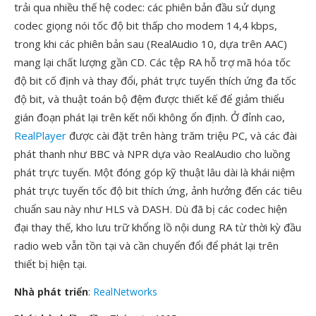
trải qua nhiều thế hệ codec: các phiên bản đầu sử dụng
codec giọng nói tốc độ bit thấp cho modem 14,4 kbps,
trong khi các phiên bản sau (RealAudio 10, dựa trên AAC)
mang lại chất lượng gần CD. Các tệp RA hỗ trợ mã hóa tốc
độ bit cố định và thay đổi, phát trực tuyến thích ứng đa tốc
độ bit, và thuật toán bộ đệm được thiết kế để giảm thiểu
gián đoạn phát lại trên kết nối không ổn định. Ở đỉnh cao,
RealPlayer
được cài đặt trên hàng trăm triệu PC, và các đài
phát thanh như BBC và NPR dựa vào RealAudio cho luồng
phát trực tuyến. Một đóng góp kỹ thuật lâu dài là khái niệm
phát trực tuyến tốc độ bit thích ứng, ảnh hưởng đến các tiêu
chuẩn sau này như HLS và DASH. Dù đã bị các codec hiện
đại thay thế, kho lưu trữ khổng lồ nội dung RA từ thời kỳ đầu
radio web vẫn tồn tại và cần chuyển đổi để phát lại trên
thiết bị hiện tại.
Nhà phát triển
:
RealNetworks