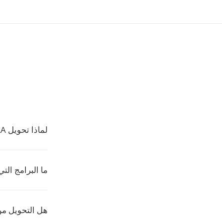
لماذا تحويل RA إلى AIFF؟
ما البرامج التي تفت
هل التحويل من RA إلى AIFF بلا خس