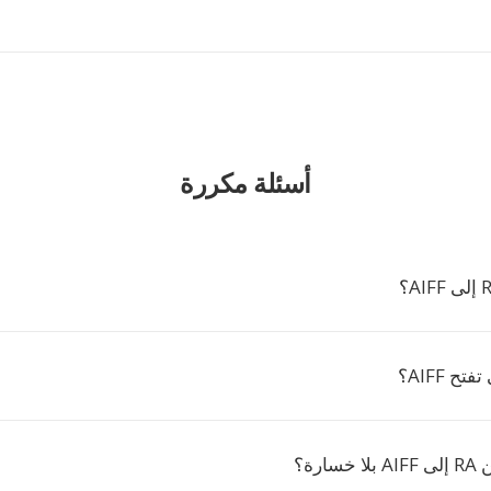
أسئلة مكررة
ح AIFF؟
ارة؟