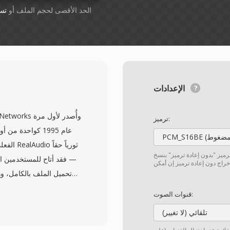
أسقِط الملفات هنا. 1 GB الحد الأقصى لحجم الملف أو
تس
الإعدادات
ترميز:
عام 1995 كواحدة 
الفعلي ع
ترميز "بدون إعادة ترميز" بنسخ
— فقد أتاح للمستخدمين الا
تحميل الملف بالكامل، وه
دقائق يست
قنوات الصوت:
استخدمت الإصدارات المب
تلقائي (لا تغيير)