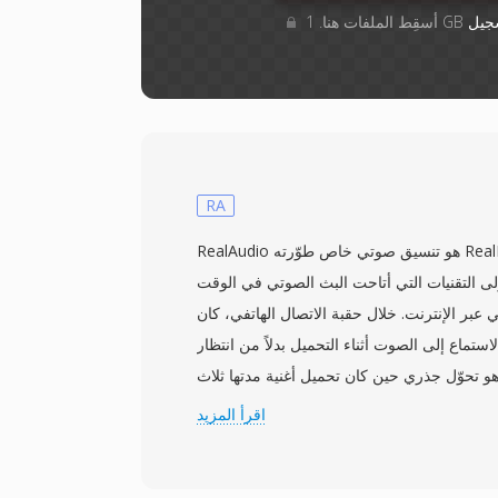
جيل
RA
RealAudio هو تنسيق صوتي خاص طوّرته RealNetworks وأُصدر لأول مرة
من أولى التقنيات التي أتاحت البث الصوتي في الوقت
بر الإنترنت. خلال حقبة الاتصال الهاتفي، كان RealAudio ثورياً حقاً
ستماع إلى الصوت أثناء التحميل بدلاً من انتظار
و تحوّل جذري حين كان تحميل أغنية مدتها ثلاث
غرق 30 دقيقة. تطور التنسيق عبر أجيال متعددة من المرمّزات:
اقرأ المزيد
كرة مرمّزات كلام بمعدل بت منخفض لمودمات
14.4 كيلوبت/ثانية، بينما قدمت الإصدارات اللاحقة (RealAudio 10، المبني