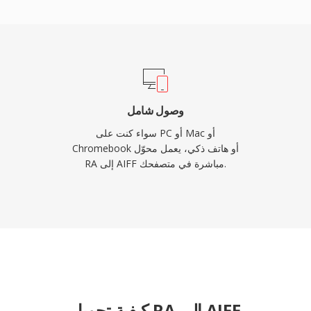
32 بت، مما يلائم 
القرص المدمج. لأي شخص يع
كفاءة التخزين، يبقى AIFF خياراً موثوقاً في صناعة التسجيل.
وصول شامل
سواء كنت على PC أو Mac أو
Chromebook أو هاتف ذكي، يعمل محوّل
RA إلى AIFF مباشرة في متصفحك.
كيفية تحويل RA إلى AIFF