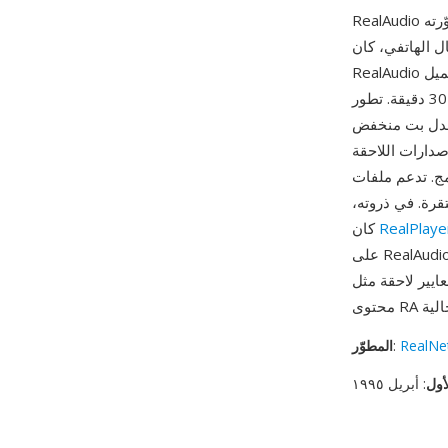
ل الهاتفي، كان
RealAudio ثورياً حقاً — فقد أتاح للمستخدمين الاستماع إلى الصوت أثناء التحميل بدلاً من انتظار تحميل
الملف بالكامل، وهو تحوّل جذري حين كان تحميل أغنية مدتها ثلاث دقائق يستغرق 30 دقيقة. تطور
معدل بت منخفض
RealAudio ، المبني على AAC) جودة
ت ومتغير، وبثاً تكيفياً متعدد المعدلات،
رة. في ذروته،
RealPlaye
كان
على RealAudio للبث عبر الإنترنت. من إسهاماته التقنية الدائمة مفهوم البث التكيفي بمعدل بت الذي أثّر
H وDASH. رغم أن المرمّزات الحديثة حلّت محله، لا تزال أرشيفات ضخمة من
RealNe
:
المطوّر
أول
: أبريل ١٩٩٥