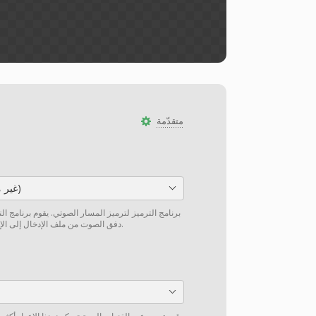
متقدّمة
PCM_S16BE (غير مضغوط)
برنامج الترميز لترميز المسار الصوتي. يقوم برنامج ال
دفق الصوت من ملف الإدخال إلى الإخراج دون إعادة ترميز إن أمكن.