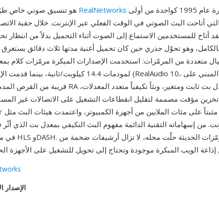
وأُصدر لأول مرة عام 1995 كواحدة من أولى
RealNetworks
RealAudio هو تنسيق صوتي خاص طوّرته
التي أتاحت البث الصوتي في الوقت الفعلي عبر الإنترنت. خلال حقبة الاتصا
يال متعددة من المرمّزات: استخدمت الإصدارات المبكرة مرمّزات كلام ب
لمودمات 14.4 كيلوبت/ثانية، بينما قدمت الإصدارات اللاحقة (10
قريبة من القرص المدمج. تدعم ملفات RA ترميزاً بمعدل بت ثاب
خزين مؤقت مصممة لتقليل انقطاعات التشغيل على الاتصالات غير المستق
مثبتاً على مئات الملايين من أجهزة الكمبيوتر، واعتمدت هيئات البث مثل BBC وNPR
r
في معايير لاحقة مثل LS
tworks
الإصدار ال