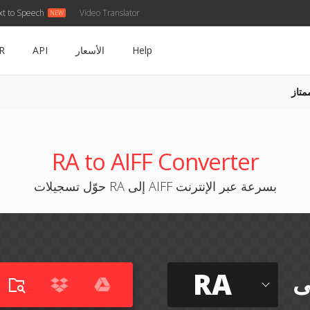
xt to Speech
Video Translator
Help
الأسعار
API
R
متاز
RA to AIFF Converter
حوّل تسجيلات RA إلى AIFF بسرعة عبر الإنترنت
RA
ى