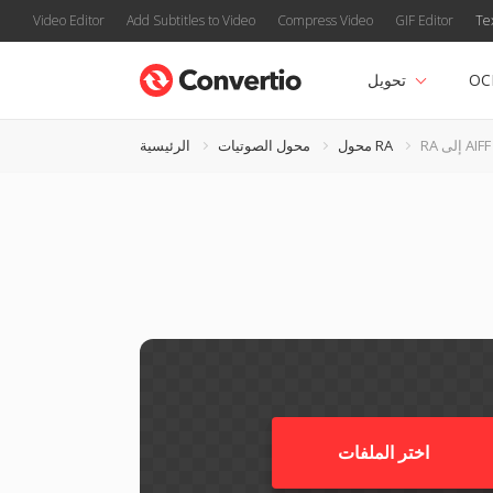
Video Editor
Add Subtitles to Video
Compress Video
GIF Editor
Te
OC
تحويل
RA إلى AIFF
محول RA
محول الصوتيات
الرئيسية
اختر الملفات