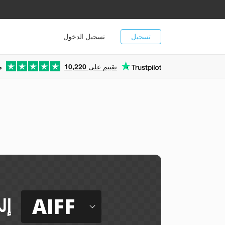
تسجيل
تسجيل الدخول
تقييم على
10,220
م
AIFF
إل