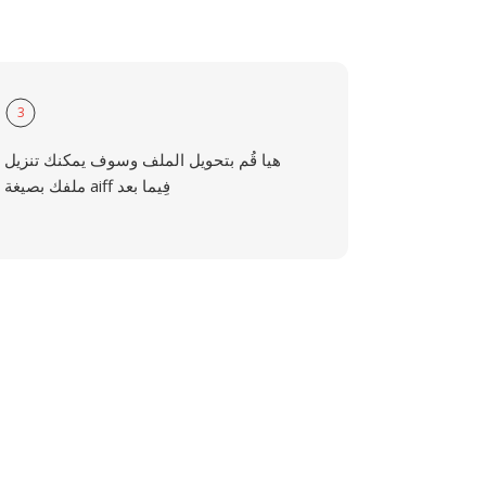
3
هيا قُم بتحويل الملف وسوف يمكنك تنزيل
ملفك بصيغة aiff فِيما بعد