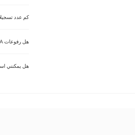
كم عدد تسجيلات RA التي يمكنني تحويلها دف
هل رفوعات RA الخاصة بي محمية؟
هل يمكنني استخدام هذا عل