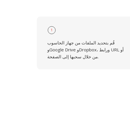
1
قُم بتحديد الملفات من جهاز الحاسوب
وGoogle Drive وDropbox، ورابط URL أو
من خلال سحبها إلى الصفحة.