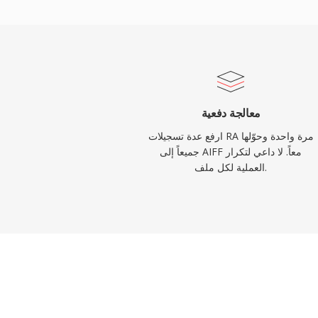
سير العمل عالي الدقة الذي يتجاوز مواصفات جودة
طي الأولوية للسلامة بدون فقدان على حساب
معالجة دفعية
ارفع عدة تسجيلات RA مرة واحدة وحوّلها
جميعاً إلى AIFF معاً. لا داعي لتكرار
العملية لكل ملف.