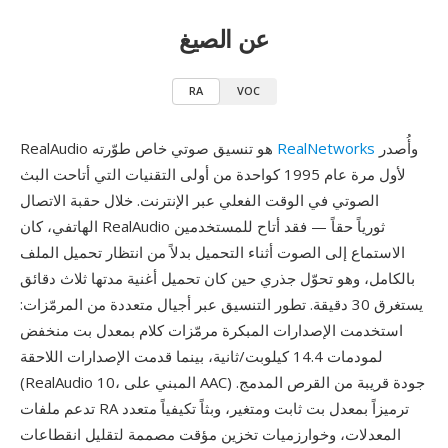
عن الصيغ
RA
VOC
وأُصدر
RealNetworks
RealAudio هو تنسيق صوتي خاص طوّرته
لأول مرة عام 1995 كواحدة من أولى التقنيات التي أتاحت البث
الصوتي في الوقت الفعلي عبر الإنترنت. خلال حقبة الاتصال
الهاتفي، كان RealAudio ثورياً حقاً — فقد أتاح للمستخدمين
الاستماع إلى الصوت أثناء التحميل بدلاً من انتظار تحميل الملف
بالكامل، وهو تحوّل جذري حين كان تحميل أغنية مدتها ثلاث دقائق
يستغرق 30 دقيقة. تطور التنسيق عبر أجيال متعددة من المرمّزات:
استخدمت الإصدارات المبكرة مرمّزات كلام بمعدل بت منخفض
لمودمات 14.4 كيلوبت/ثانية، بينما قدمت الإصدارات اللاحقة
(RealAudio 10، المبني على AAC) جودة قريبة من القرص المدمج.
تدعم ملفات RA ترميزاً بمعدل بت ثابت ومتغير، وبثاً تكيفياً متعدد
المعدلات، وخوارزميات تخزين مؤقت مصممة لتقليل انقطاعات