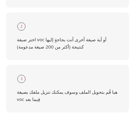
2
اختر صيغة voc أو أية صيغة أخرى أنت بحاجةٍ إليها
كنتيجة (أكثر من 200 صيغة مدعومة)
3
هيا قُم بتحويل الملف وسوف يمكنك تنزيل ملفك بصيغة
voc فِيما بعد