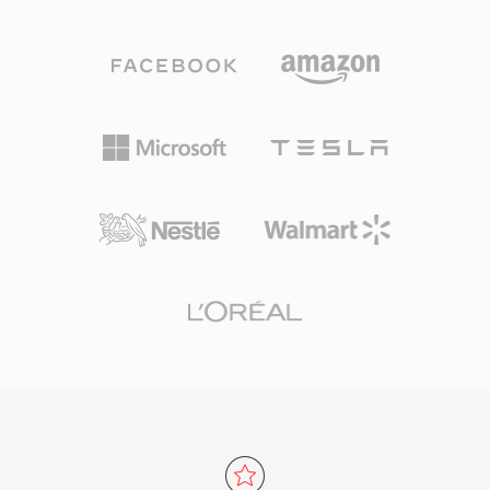
وPCM موقّع بدقة 16 بت، بالإضافة إلى صوت مرمّز بـ
الحديثة حلّت محله، لا تزال أرشيفات ضخمة من
A-law وmu-law. تدعم بنية الكتل أيضاً فترات الصمت
محتوى RA من إذاعة الويب المبكرة موجودة وتحتاج
وحلقات التكرار ونقاط العلامات، مما منح مطوري
إلى تحويل للتشغيل على الأجهزة الحالية.
الألعاب تحكماً دقيقاً في تشغيل الصوت. من أبرز
مزاياه فك الترميز على مستوى العتاد — كانت
بطاقات Sound Blaster قادرة على تشغيل بيانات
VOC مباشرة عبر نقل DMA، مما يحرر المعالج لمهام
أخرى في حقبة كانت فيها دورات المعالج ثمينة. شهد
التنسيق استخداماً واسعاً في ألعاب DOS من id
Software وSierra وLucasArts. مع صعود Windows
وتنسيق WAV، خرج VOC تدريجياً من الاستخدام
السائد، لكنه يبقى مهماً للحفاظ على ألعاب الحقبة
القديمة ولأي شخص يعمل مع أرشيفات الصوت
القديمة للحاسوب.