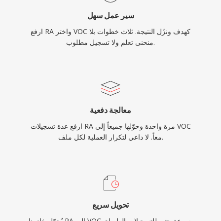
سير عمل سهل
ارفع RA واختر VOC كهدف ونزّل النتيجة. ثلاث خطوات بلا
منحنى تعلم ولا تسجيل مطلوب.
معالجة دفعية
ارفع عدة تسجيلات RA مرة واحدة وحوّلها جميعاً إلى VOC
معاً. لا داعي لتكرار العملية لكل ملف.
تحويل سريع
يُحوّل خادمنا RA إلى VOC بسرعة حتى للتسجيلات الطويلة.