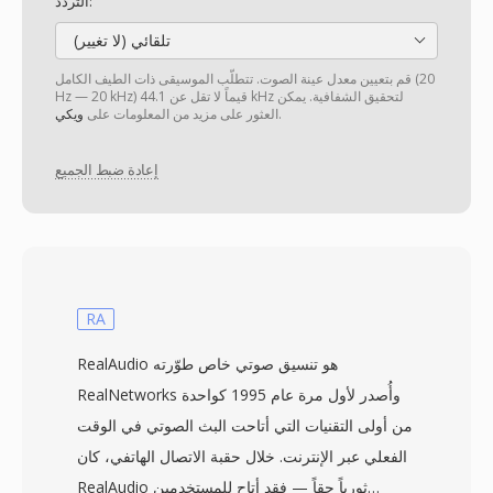
التردد:
تلقائي (لا تغيير)
قم بتعيين معدل عينة الصوت. تتطلّب الموسيقى ذات الطيف الكامل (20
Hz — 20 kHz) قيماً لا تقل عن 44.1 kHz لتحقيق الشفافية. يمكن
.
العثور على مزيد من المعلومات على
ويكي
إعادة ضبط الجميع
RA
RealAudio هو تنسيق صوتي خاص طوّرته
RealNetworks وأُصدر لأول مرة عام 1995 كواحدة
من أولى التقنيات التي أتاحت البث الصوتي في الوقت
الفعلي عبر الإنترنت. خلال حقبة الاتصال الهاتفي، كان
RealAudio ثورياً حقاً — فقد أتاح للمستخدمين