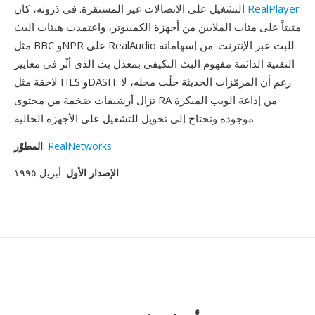
RealPlayer
التشغيل على الاتصالات غير المستقرة. في ذروته، كان
مثبتاً على مئات الملايين من أجهزة الكمبيوتر، واعتمدت هيئات البث
مثل BBC وNPR على RealAudio للبث عبر الإنترنت. من إسهاماته
التقنية الدائمة مفهوم البث التكيفي بمعدل بت الذي أثّر في معايير
لاحقة مثل HLS وDASH. رغم أن المرمّزات الحديثة حلّت محله، لا
تزال أرشيفات ضخمة من محتوى RA من إذاعة الويب المبكرة
موجودة وتحتاج إلى تحويل للتشغيل على الأجهزة الحالية.
RealNetworks
:
المطوّر
الإصدار الأول
: أبريل ١٩٩٥