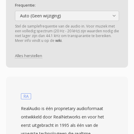
Frequentie:
Auto (Geen wijziging)
Stel de samplefrequentie van de audio in. Voor muziek met
een volledig spectrum (20 Hz - 20 kHz) zijn waarden nodig die
niet lager zijn dan 44.1 kHz om transparantie te bereiken.
Meer info vindt u op de
wiki
.
Alles herstellen
RA
RealAudio is één proprietary audioformaat
ontwikkeld door RealNetworks en voor het
eerst uitgebracht in 1995 als één van de
vroegste technologieen die realtime