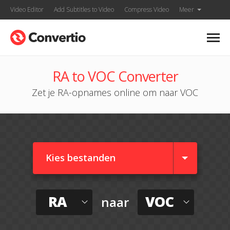
Video Editor
Add Subtitles to Video
Compress Video
Meer
RA to VOC Converter
Zet je RA-opnames online om naar VOC
Kies bestanden
RA
VOC
naar