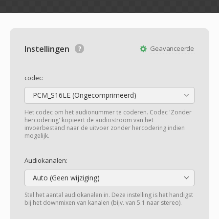
Instellingen
Geavanceerde
codec:
PCM_S16LE (Ongecomprimeerd)
Het codec om het audionummer te coderen. Codec 'Zonder
hercodering' kopieert de audiostroom van het
invoerbestand naar de uitvoer zonder hercodering indien
mogelijk.
Audiokanalen:
Auto (Geen wijziging)
Stel het aantal audiokanalen in. Deze instelling is het handigst
bij het downmixen van kanalen (bijv. van 5.1 naar stereo).