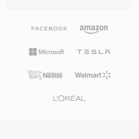
domineerde. VOC-bestanden zijn
ontworpen om afspeelonderbrekingen op
blokgebaseerd: elk bestand bestaat uit
onbetrouwbare verbindingen te minimaliseren.
getypeerde datablokken die 8-bit unsigned
Op het hoogtepunt was RealPlayer
PCM, 4-bit en 2,6-bit Creative ADPCM, 16-bit
geinstalleerd op honderden miljoenen
signed PCM en A-law- en mu-law-gecodeerde
pc&#039;s en vertrouwden omroepen als de
audio kunnen bevatten. Deze blokstructuur
BBC en NPR op RealAudio voor online
ondersteunt ook stilte-intervallen,
streams. Één blijvende technische bijdrage was
herhaallussen en markerpunten, waardoor
het adaptieve bitratestreaming-concept dat
gameontwikkelaars fijnmazige controle kregen
latere standaarden als HLS en DASH
over geluidsweergave. Één opmerkelijk
beeinvloedde. Hoewel verdrongen door
voordeel was decodering op hardwareniveau
moderne codecs, bestaan er nog steeds grote
— Sound Blaster-kaarten konden VOC-data
archieven van RA-content uit de vroege
direct afspelen via DMA-overdracht, waardoor
webradiotijd die conversie nodig hebben voor
de CPU werd vrijgemaakt voor andere taken in
weergave op huidige apparaten.
één tijdperk waarin processorcycli kostbaar
waren. Het formaat werd veelvuldig gebruikt in