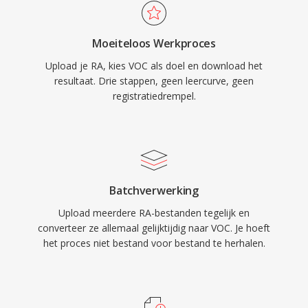
DOS-games van id Software, Sierra en
LucasArts. Met de opkomst van Windows en
Moeiteloos Werkproces
het WAV-formaat raakte VOC geleidelijk in
Upload je RA, kies VOC als doel en download het
onbruik, maar het blijft belangrijk voor
resultaat. Drie stappen, geen leercurve, geen
retrogamingbehoud en voor iedereen die werkt
registratiedrempel.
met vintage pc-audioarchieven.
Batchverwerking
Upload meerdere RA-bestanden tegelijk en
converteer ze allemaal gelijktijdig naar VOC. Je hoeft
het proces niet bestand voor bestand te herhalen.