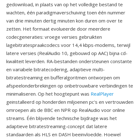
gedownload, in plaats van op het volledige bestand te
wachten, één paradigmaverschuiving toen één nummer
van drie minuten dertig minuten kon duren om over te
zetten. Het formaat evolueerde door meerdere
codecgeneraties: vroege versies gebruikten
lagebitratespraakcodecs voor 14,4 kbps-modems, terwijl
latere versies (RealAudio 10, gebouwd op AAC) bijna cd-
kwaliteit leverden. RA-bestanden ondersteunen constante
en variabele bitratecodering, adaptieve multi-
bitratestreaming en bufferalgoritmen ontworpen om
afspeelonderbrekingen op onbetrouwbare verbindingen te
minimaliseren. Op het hoogtepunt was
RealPlayer
geinstalleerd op honderden miljoenen pc's en vertrouwden
omroepen als de BBC en NPR op RealAudio voor online
streams. Één blijvende technische bijdrage was het
adaptieve bitratestreaming-concept dat latere
standaarden als HLS en DASH beeinvloedde. Hoewel