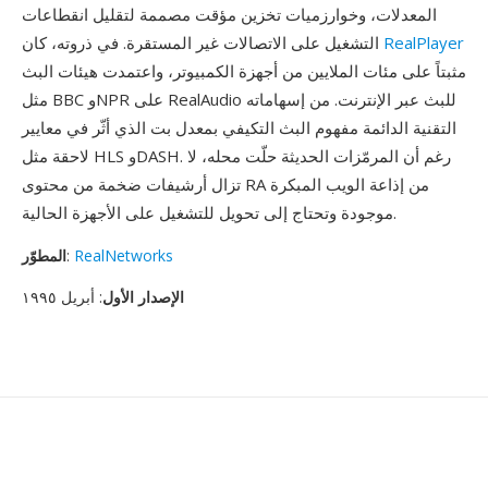
المعدلات، وخوارزميات تخزين مؤقت مصممة لتقليل انقطاعات
RealPlayer
التشغيل على الاتصالات غير المستقرة. في ذروته، كان
مثبتاً على مئات الملايين من أجهزة الكمبيوتر، واعتمدت هيئات البث
مثل BBC وNPR على RealAudio للبث عبر الإنترنت. من إسهاماته
التقنية الدائمة مفهوم البث التكيفي بمعدل بت الذي أثّر في معايير
لاحقة مثل HLS وDASH. رغم أن المرمّزات الحديثة حلّت محله، لا
تزال أرشيفات ضخمة من محتوى RA من إذاعة الويب المبكرة
موجودة وتحتاج إلى تحويل للتشغيل على الأجهزة الحالية.
RealNetworks
:
المطوّر
الإصدار الأول
: أبريل ١٩٩٥