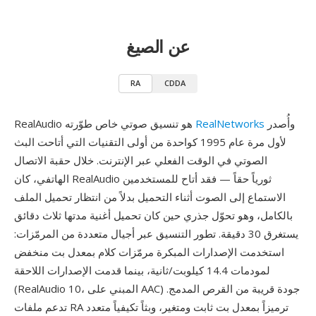
عن الصيغ
RA
CDDA
وأُصدر
RealNetworks
RealAudio هو تنسيق صوتي خاص طوّرته
لأول مرة عام 1995 كواحدة من أولى التقنيات التي أتاحت البث
الصوتي في الوقت الفعلي عبر الإنترنت. خلال حقبة الاتصال
الهاتفي، كان RealAudio ثورياً حقاً — فقد أتاح للمستخدمين
الاستماع إلى الصوت أثناء التحميل بدلاً من انتظار تحميل الملف
بالكامل، وهو تحوّل جذري حين كان تحميل أغنية مدتها ثلاث دقائق
يستغرق 30 دقيقة. تطور التنسيق عبر أجيال متعددة من المرمّزات:
استخدمت الإصدارات المبكرة مرمّزات كلام بمعدل بت منخفض
لمودمات 14.4 كيلوبت/ثانية، بينما قدمت الإصدارات اللاحقة
(RealAudio 10، المبني على AAC) جودة قريبة من القرص المدمج.
تدعم ملفات RA ترميزاً بمعدل بت ثابت ومتغير، وبثاً تكيفياً متعدد