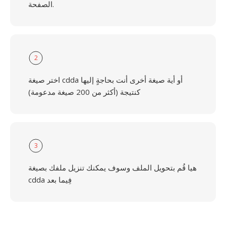
الصفحة.
2
اختر صيغة cdda أو أية صيغة أخرى أنت بحاجةٍ إليها
كنتيجة (أكثر من 200 صيغة مدعومة)
3
هيا قُم بتحويل الملف وسوف يمكنك تنزيل ملفك بصيغة
cdda فِيما بعد