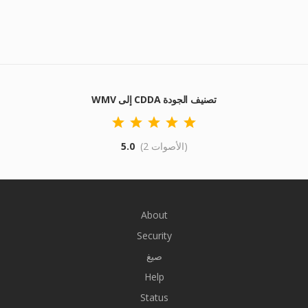
WMV إلى CDDA تصنيف الجودة
(2 الأصوات)
5.0
About
Security
صيغ
Help
Status