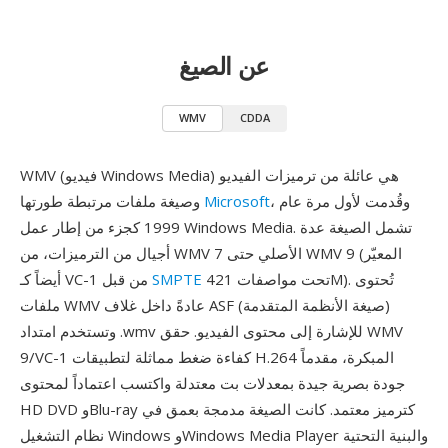
عن الصيغ
WMV
CDDA
WMV (فيديو Windows Media) هي عائلة من ترميزات الفيديو
، وقُدمت لأول مرة عام
Microsoft
وصيغة ملفات مرتبطة طورتها
1999 كجزء من إطار عمل Windows Media. تشمل الصيغة عدة
أجيال من الترميزات، من WMV 7 الأصلي حتى WMV 9 (المعيّر
تحت مواصفات 421M). تُحتوى
SMPTE
أيضاً كـ VC-1 من قبل
ملفات WMV عادةً داخل غلاف ASF (صيغة الأنظمة المتقدمة)
وتستخدم امتداد .wmv للإشارة إلى محتوى الفيديو. حقق WMV
9/VC-1 كفاءة ضغط مماثلة لتطبيقات H.264 المبكرة، مقدماً
جودة بصرية جيدة بمعدلات بت معتدلة واكتسب اعتماداً لمحتوى
HD DVD وBlu-ray كترميز معتمد. كانت الصيغة مدمجة بعمق في
نظام التشغيل Windows وWindows Media Player والبنية التحتية