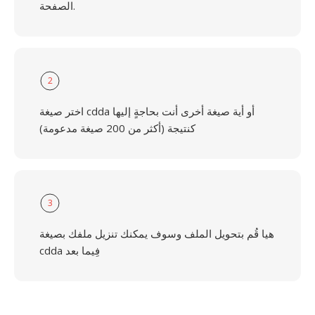
الصفحة.
2
اختر صيغة cdda أو أية صيغة أخرى أنت بحاجةٍ إليها
كنتيجة (أكثر من 200 صيغة مدعومة)
3
هيا قُم بتحويل الملف وسوف يمكنك تنزيل ملفك بصيغة
cdda فِيما بعد