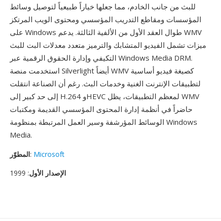
للبث من جانب الخادم، مما جعلها خياراً طبيعياً لتوصيل وسائط
المؤسسات ومقاطع التدريب المؤسسي ومحتوى الويب المرتكز
على Windows طوال العقد الأول من الألفية الثالثة. يدعم WMV
ميزات تشمل الفيديو المتشابك والترميز متعدد معدلات البت للبث
التكيفي وإدارة الحقوق الرقمية عبر Windows Media DRM.
استخدمت منصة Silverlight أيضاً WMV كصيغة فيديو أساسية
لتطبيقات الإنترنت الغنية وخدمات البث. رغم أن الصناعة انتقلت
إلى حد كبير إلى H.264 وHEVC لمعظم التطبيقات، يظل WMV
حاضراً في أنظمة إدارة المحتوى المؤسسي القديمة ومكتبات
الوسائط المؤرشفة وسير العمل المرتبطة بمنظومة Windows
Media.
Microsoft
:
المطوّر
الإصدار الأول
: 1999