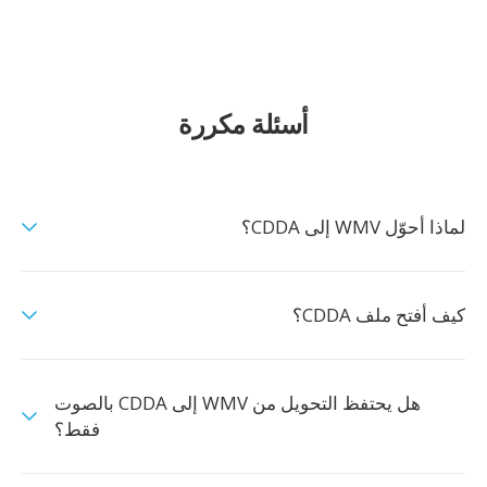
أسئلة مكررة
لماذا أحوّل WMV إلى CDDA؟
كيف أفتح ملف CDDA؟
هل يحتفظ التحويل من WMV إلى CDDA بالصوت
فقط؟