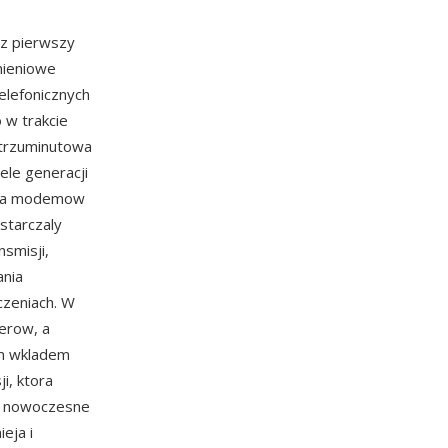
az pierwszy
mieniowe
elefonicznych
 w trakcie
y trzuminutowa
ele generacji
dla modemow
starczaly
nsmisji,
ania
czeniach. W
erow, a
ym wkladem
i, ktora
ez nowoczesne
eja i