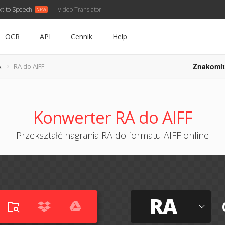
xt to Speech
Video Translator
OCR
API
Cennik
Help
Znakomit
A
RA do AIFF
Konwerter RA do AIFF
Przekształć nagrania RA do formatu AIFF online
RA