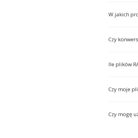
W jakich pr
Czy konwersj
Ile plików 
Czy moje pl
Czy mogę uż