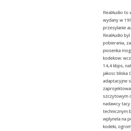
RealAudio to
wydany w 1995
przesylanie a
RealAudio byl
pobierania, z
piosenka mogl
kodekow: wcz
14,4 kbps, na
jakosc bliska 
adaptacyjne s
zaprojektowan
szczytowym 
nadawcy tacy 
technicznym b
wplynela na p
kodeki, ogrom