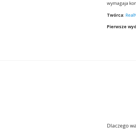
wymagaja kon
Twórca
:
Real
Pierwsze wy
Dlaczego wa