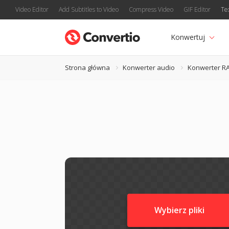
Video Editor
Add Subtitles to Video
Compress Video
GIF Editor
Te
Konwertuj
Strona główna
Konwerter audio
Konwerter R
Wybierz pliki