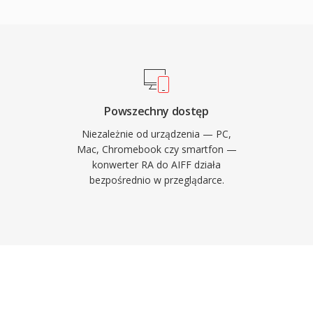
za sygnalu. Kolejnym
profesjonalnymi
ageBand, gdzie AIFF
ener obsluguje rozne
a do 32 bitow, co
n, przekraczajacym
Powszechny dostęp
 stawia bezstratna
Niezależnie od urządzenia — PC,
ania, AIFF pozostaje
Mac, Chromebook czy smartfon —
konwerter RA do AIFF działa
owej.
bezpośrednio w przeglądarce.