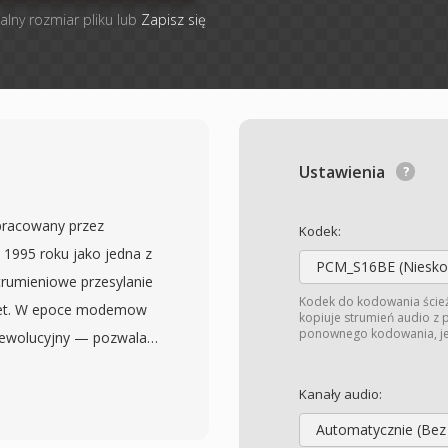
alny rozmiar pliku lub
Zapisz się
Ustawienia
pracowany przez
Kodek:
 1995 roku jako jedna z
PCM_S16BE (Niesk
trumieniowe przesylanie
Kodek do kodowania ście
rnet. W epoce modemow
kopiuje strumień audio z
ponownego kodowania, jeś
 rewolucyjny — pozwalal
bierania, zamiast czekac
ygmatu, gdy trzuminutowa
Kanały audio:
 transfer. Format
Automatycznie (Bez