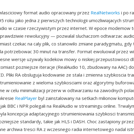
 wlasciciowy format audio opracowany przez
RealNetworks
i po r
 roku jako jedna z pierwszych technologii umozliwiajacych stru
udio w czasie rzeczywistym przez internet. W epoce modemow t
 prawdziwie rewolucyjny — pozwalal sluchaczom odtwarzac audio
amiast czekac na caly plik, co stanowilo zmiane paradygmatu, gd
a potrzebowac 30 minut na transfer. Format ewoluowal przez wi
esne wersje uzywaly kodekow mowy o niskiej przepustowosci 
tomiast pozniejsze iteracje (RealAudio 10, zbudowany na AAC) do
CD. Pliki RA obsluguja kodowanie ze stala i zmienna szybkoscia tra
trumieniowanie z wieloma szybkosciami oraz algorytmy buforow
e w celu minimalizacji przerw w odtwarzaniu na zawodnych pola
okresie
RealPlayer
byl zainstalowany na setkach milionow komput
jak BBC i NPR polegali na RealAudio w streamingu online. Trwal
yla koncepcja adaptacyjnego strumieniowania szybkosci transmisj
ozniejsze standardy, takie jak HLS i DASH. Choc zastapiony prz
ne archiwa tresci RA z wczesnego radia internetowego nadal istni