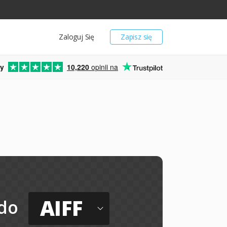
Zaloguj Się
Zapisz się
y
10,220
opinii na
AIFF
do