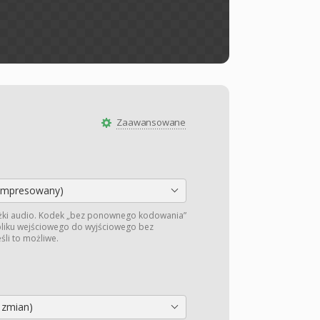
Zaawansowane
ompresowany)
żki audio. Kodek „bez ponownego kodowania”
 pliku wejściowego do wyjściowego bez
li to możliwe.
 zmian)