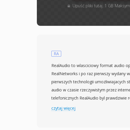
Upuść pliki tutaj. 1 GB Maksym
RA
RealAudio to wlasciciowy format audio o
RealNetworks i po raz pierwszy wydany w
pierwszych technologii umozliwiajacych s
audio w czasie rzeczywistym przez inte
telefonicznych RealAudio byl prawdziwie
sluchaczom odtwarzac audio w trakcie po
czytaj więcej
na caly plik, co stanowilo zmiane parad
piosenka mogla potrzebowac 30 minut na