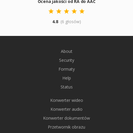
Ocena jakości od RA do AAC
4.8
(6 głosów)
About
Security
Formaty
Help
Status
Konwerter wideo
Konwerter audio
Konwerter dokumentów
Przetwornik obrazu