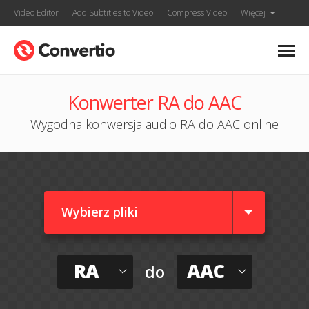
Video Editor
Add Subtitles to Video
Compress Video
Więcej
Konwerter RA do AAC
Wygodna konwersja audio RA do AAC online
Wybierz pliki
RA
AAC
do