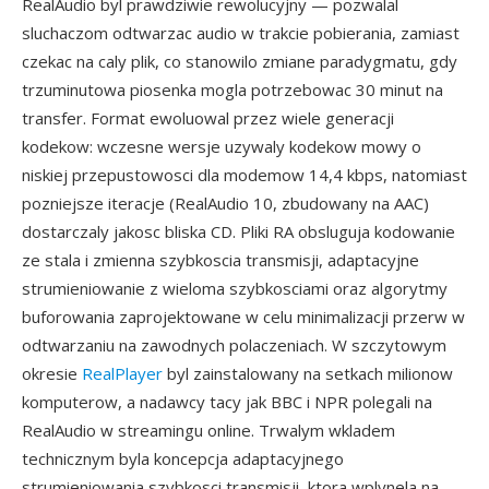
RealAudio byl prawdziwie rewolucyjny — pozwalal
sluchaczom odtwarzac audio w trakcie pobierania, zamiast
czekac na caly plik, co stanowilo zmiane paradygmatu, gdy
trzuminutowa piosenka mogla potrzebowac 30 minut na
transfer. Format ewoluowal przez wiele generacji
kodekow: wczesne wersje uzywaly kodekow mowy o
niskiej przepustowosci dla modemow 14,4 kbps, natomiast
pozniejsze iteracje (RealAudio 10, zbudowany na AAC)
dostarczaly jakosc bliska CD. Pliki RA obsluguja kodowanie
ze stala i zmienna szybkoscia transmisji, adaptacyjne
strumieniowanie z wieloma szybkosciami oraz algorytmy
buforowania zaprojektowane w celu minimalizacji przerw w
odtwarzaniu na zawodnych polaczeniach. W szczytowym
okresie
RealPlayer
byl zainstalowany na setkach milionow
komputerow, a nadawcy tacy jak BBC i NPR polegali na
RealAudio w streamingu online. Trwalym wkladem
technicznym byla koncepcja adaptacyjnego
strumieniowania szybkosci transmisji, ktora wplynela na