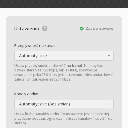
Ustawienia
Zaawansowane
Przepływność na kanał:
Automatycznie
Ustaw przepływność audio AAC
na kanał
. Na przykład
dźwięk stereo ze 128 kbps, tak jak tutaj, spowoduje
utworzenie pliku 256 kbps. Jeśli ustawiono „Niestandardowa”,
zalecanym zakresem jest ≥64 kbps.
Kanały audio:
Automatycznie (Bez zmian)
Ustaw liczbę kanałów audio. To ustawienie jest najbardziej
przydatne podczas ograniczania liczby kanałów (np. z 5.1 do
stereo).