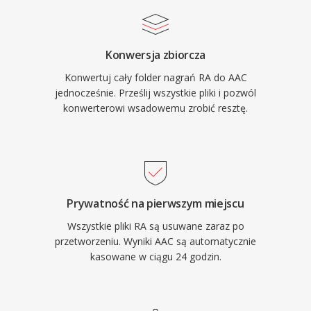
pozwala na zastosowania od rozmow
na wspolczesnych urzadzeniach.
glosowych po dzwiek przestrzenny surround.
Po trzecie, szerokie wdrozenie przez Apple i
Konwersja zbiorcza
innych producentow gwarantuje, ze praktycznie
Konwertuj cały folder nagrań RA do AAC
kazde wspolczesne urzadzenie, przegladarka i
jednocześnie. Prześlij wszystkie pliki i pozwól
odtwarzacz multimedialny obsluguje AAC
konwerterowi wsadowemu zrobić resztę.
natywnie, bez dodatkowych wtyczek.
Prywatność na pierwszym miejscu
Wszystkie pliki RA są usuwane zaraz po
przetworzeniu. Wyniki AAC są automatycznie
kasowane w ciągu 24 godzin.