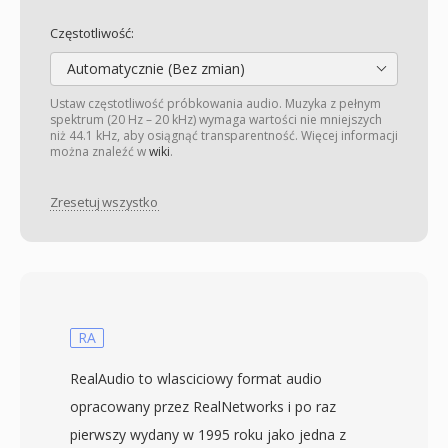
Częstotliwość:
Automatycznie (Bez zmian)
Ustaw częstotliwość próbkowania audio. Muzyka z pełnym
spektrum (20 Hz – 20 kHz) wymaga wartości nie mniejszych
niż 44.1 kHz, aby osiągnąć transparentność. Więcej informacji
można znaleźć w
wiki
.
Zresetuj wszystko
RA
RealAudio to wlasciciowy format audio
opracowany przez RealNetworks i po raz
pierwszy wydany w 1995 roku jako jedna z