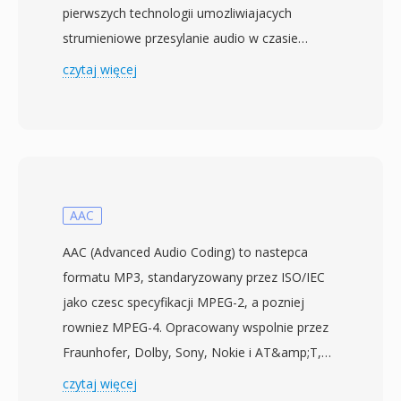
pierwszych technologii umozliwiajacych
strumieniowe przesylanie audio w czasie
rzeczywistym przez internet. W epoce
czytaj więcej
modemow telefonicznych RealAudio byl
prawdziwie rewolucyjny — pozwalal
sluchaczom odtwarzac audio w trakcie
pobierania, zamiast czekac na caly plik, co
stanowilo zmiane paradygmatu, gdy
trzuminutowa piosenka mogla potrzebowac 30
AAC
minut na transfer. Format ewoluowal przez
AAC (Advanced Audio Coding) to nastepca
wiele generacji kodekow: wczesne wersje
formatu MP3, standaryzowany przez ISO/IEC
uzywaly kodekow mowy o niskiej
jako czesc specyfikacji MPEG-2, a pozniej
przepustowosci dla modemow 14,4 kbps,
rowniez MPEG-4. Opracowany wspolnie przez
natomiast pozniejsze iteracje (RealAudio 10,
Fraunhofer, Dolby, Sony, Nokie i AT&amp;T,
zbudowany na AAC) dostarczaly jakosc bliska
AAC zapewnia wyzsza jakosc dzwieku przy
czytaj więcej
CD. Pliki RA obsluguja kodowanie ze stala i