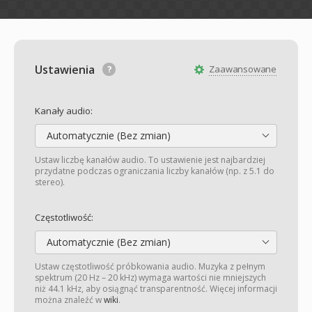
Ustawienia
Zaawansowane
Kanały audio:
Automatycznie (Bez zmian)
Ustaw liczbę kanałów audio. To ustawienie jest najbardziej
przydatne podczas ograniczania liczby kanałów (np. z 5.1 do
stereo).
Częstotliwość:
Automatycznie (Bez zmian)
Ustaw częstotliwość próbkowania audio. Muzyka z pełnym
spektrum (20 Hz – 20 kHz) wymaga wartości nie mniejszych
niż 44.1 kHz, aby osiągnąć transparentność. Więcej informacji
można znaleźć w
wiki
.