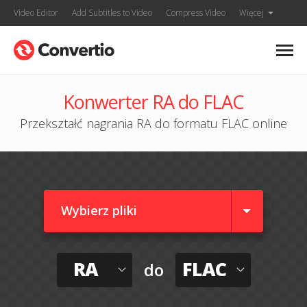
Video Editor
Add Subtitles to Video
Compress Video
Więcej
Konwerter RA do FLAC
Przekształć nagrania RA do formatu FLAC online
Wybierz pliki
RA
FLAC
do