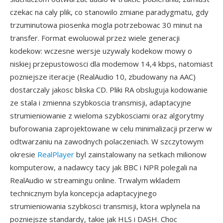
czekac na caly plik, co stanowilo zmiane paradygmatu, gdy
trzuminutowa piosenka mogla potrzebowac 30 minut na
transfer. Format ewoluowal przez wiele generacji
kodekow: wczesne wersje uzywaly kodekow mowy o
niskiej przepustowosci dla modemow 14,4 kbps, natomiast
pozniejsze iteracje (RealAudio 10, zbudowany na AAC)
dostarczaly jakosc bliska CD. Pliki RA obsluguja kodowanie
ze stala i zmienna szybkoscia transmisji, adaptacyjne
strumieniowanie z wieloma szybkosciami oraz algorytmy
buforowania zaprojektowane w celu minimalizacji przerw w
odtwarzaniu na zawodnych polaczeniach. W szczytowym
okresie
RealPlayer
byl zainstalowany na setkach milionow
komputerow, a nadawcy tacy jak BBC i NPR polegali na
RealAudio w streamingu online. Trwalym wkladem
technicznym byla koncepcja adaptacyjnego
strumieniowania szybkosci transmisji, ktora wplynela na
pozniejsze standardy, takie jak HLS i DASH. Choc