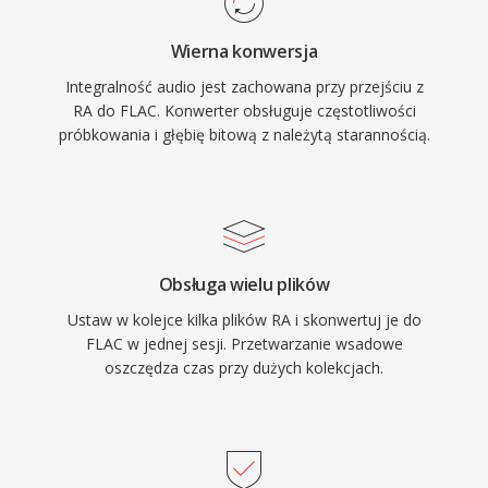
zalety czynia FLAC atrakcyjnym. Po pierwsze,
Wierna konwersja
pelne odtwarzanie sygnalu bit-po-bicie przy
Integralność audio jest zachowana przy przejściu z
dekodowaniu. Po drugie, osadzone metadane
RA do FLAC. Konwerter obsługuje częstotliwości
poprzez komentarze Vorbis i okladki albumow
próbkowania i głębię bitową z należytą starannością.
utrzymuja porzadek w bibliotece bez
dodatkowych plikow. Po trzecie, licencja open-
source oznacza brak patentow i tantiem, co
eliminuje bariery prawne dla deweloperow i
producentow sprzetu.
Obsługa wielu plików
Ustaw w kolejce kilka plików RA i skonwertuj je do
FLAC w jednej sesji. Przetwarzanie wsadowe
oszczędza czas przy dużych kolekcjach.