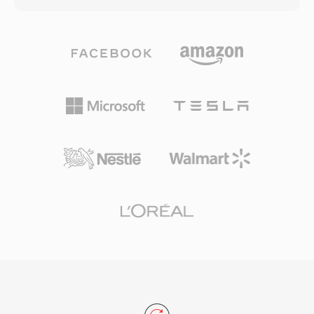
strumieniowanie z wieloma szybkosciami oraz
modelowania kazdego bloku audio, a
algorytmy buforowania zaprojektowane w celu
nastepnie koduje reszty za pomoca
minimalizacji przerw w odtwarzaniu na
partycjonowania Rice&#039;a —
zawodnych polaczeniach. W szczytowym
wykorzystujac rozklad statystyczny bledow
okresie RealPlayer byl zainstalowany na
predykcji do silnej kompresji bez odrzucania
setkach milionow komputerow, a nadawcy tacy
danych. Obslugiwane sa glebie bitowe do 32 i
jak BBC i NPR polegali na RealAudio w
czestotliwosci probkowania do 655 kHz,
streamingu online. Trwalym wkladem
przekraczajac wymagania nagran w wysokiej
technicznym byla koncepcja adaptacyjnego
rozdzielczosci. Obsluga sprzetowa jest rozlegla:
strumieniowania szybkosci transmisji, ktora
smartfony, samochodowe odtwarzacze,
wplynela na pozniejsze standardy, takie jak
odtwarzacze Blu-ray i praktycznie kazda
HLS i DASH. Choc zastapiony przez
desktopowa aplikacja multimedialna dekoduje
nowoczesne kodeki, ogromne archiwa tresci
FLAC natywnie. Serwisy streamingowe takie jak
RA z wczesnego radia internetowego nadal
Tidal i Amazon Music uzywaja FLAC w
istnieja i wymagaja konwersji do odtwarzania
warstwach bezstratnych, co podkresla zaufanie
na wspolczesnych urzadzeniach.
branzy do tego kodeka. Trzy wyrozniajace sie