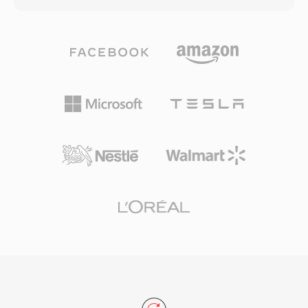
minimizzare le interruzioni di riproduzione su
lineare per modellare ogni blocco audio, quindi
connessioni instabili. Al suo apice, RealPlayer
codifica il residuo tramite partizionamento di
era installato su centinaia di milioni di PC, e
Rice — sfruttando la distribuzione statistica
emittenti come la BBC e NPR si affidavano a
degli errori di predizione per ottenere una forte
RealAudio per i propri streaming online. Un
compressione senza scartare dati. Sono
contributo tecnico duraturo è stato il concetto
supportate profondità di bit fino a 32 e
di streaming a bitrate adattivo che ha
frequenze di campionamento fino a 655 kHz,
influenzato standard successivi come HLS e
superando i requisiti delle registrazioni ad alta
DASH. Sebbene soppiantato dai codec
risoluzione. Il supporto hardware è esteso:
moderni, vasti archivi di contenuti RA della web
smartphone, autoradio, lettori Blu-ray e
radio dei primi tempi esistono ancora e
praticamente ogni applicazione desktop
necessitano di conversione per la riproduzione
multimediale decodificano FLAC nativamente.
sui dispositivi attuali.
Servizi di streaming come Tidal e Amazon
Music utilizzano FLAC per i loro livelli lossless,
confermando la fiducia dell&#039;industria nel
codec. Tre vantaggi rendono FLAC