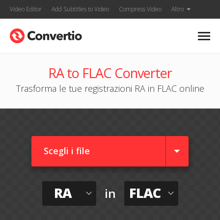
Video Editor
Add Subtitles to Video
Compress Video
Altro
RA to FLAC Converter
Trasforma le tue registrazioni RA in FLAC online
Scegli i file
RA
FLAC
in