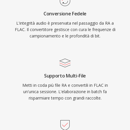
particolarmente convincente. Primo, il ripristino
Conversione Fedele
completo bit-for-bit del segnale originale in
L'integrità audio è preservata nel passaggio da RA a
fase di decodifica. Secondo, i metadati integrati
FLAC. Il convertitore gestisce con cura le frequenze di
tramite commenti Vorbis e copertine degli
campionamento e le profondità di bit.
album mantengono le librerie organizzate
senza file separati. Terzo, la licenza open-
source significa nessun brevetto o royalty,
rimuovendo barriere legali per sviluppatori e
produttori hardware.
Supporto Multi-File
Metti in coda più file RA e convertili in FLAC in
un'unica sessione. L'elaborazione in batch fa
risparmiare tempo con grandi raccolte.