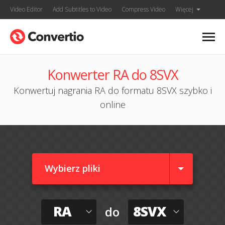
Video Editor
Add Subtitles to Video
Compress Video
Więcej
Konwerter RA do 8SVX
Konwertuj nagrania RA do formatu 8SVX szybko i
online
Wybierz pliki
RA
8SVX
do