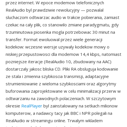
przez internet. W epoce modemow telefonicznych
RealAudio byl prawdziwie rewolucyjny — pozwalal
sluchaczom odtwarzac audio w trakcie pobierania, zamiast
czekac na caly plik, co stanowilo zmiane paradygmatu, gdy
trzuminutowa piosenka mogla potrzebowac 30 minut na
transfer. Format ewoluowal przez wiele generacji
kodekow: wczesne wersje uzywaly kodekow mowy o
niskiej przepustowosci dla modemow 14,4 kbps, natomiast
pozniejsze iteracje (RealAudio 10, zbudowany na AAC)
dostarczaly jakosc bliska CD. Pliki RA obsluguja kodowanie
ze stala i zmienna szybkoscia transmisji, adaptacyjne
strumieniowanie z wieloma szybkosciami oraz algorytmy
buforowania zaprojektowane w celu minimalizacji przerw w
odtwarzaniu na zawodnych polaczeniach. W szczytowym
okresie
RealPlayer
byl zainstalowany na setkach milionow
komputerow, a nadawcy tacy jak BBC i NPR polegali na
RealAudio w streamingu online. Trwalym wkladem