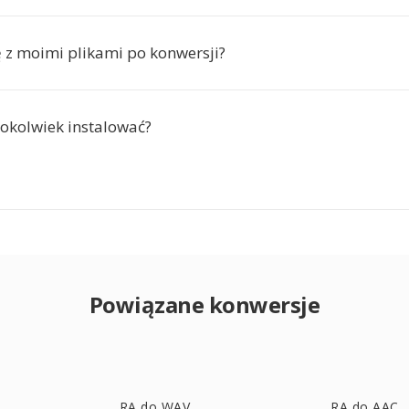
ę z moimi plikami po konwersji?
okolwiek instalować?
Powiązane konwersje
RA do WAV
RA do AAC