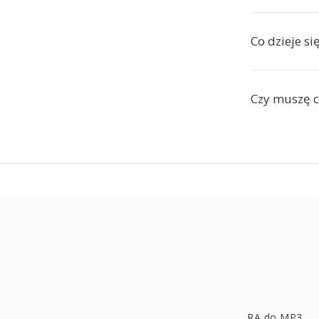
Co dzieje si
Czy muszę c
RA do MP3