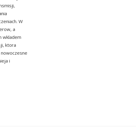
nsmisji,
ania
czeniach. W
erow, a
ym wkladem
i, ktora
ez nowoczesne
eja i