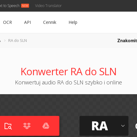
xt to Speech
Video Translator
OCR
API
Cennik
Help
Znakomit
A
RA do SLN
Konwerter RA do SLN
Konwertuj audio RA do SLN szybko i online
RA