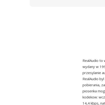
RealAudio to
wydany w 1995
przesylanie a
RealAudio byl
pobierania, z
piosenka mogl
kodekow: wcz
14,4 kbps, na