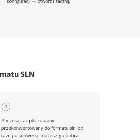
konfiguracji — otwórz i zacznij.
rmatu SLN
3
Poczekaj, aż plik zostanie
przekonwertowany do formatu sln; od
razu po konwersji możesz go pobrać.