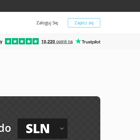
Zaloguj Się
Zapisz się
y
10,220
opinii na
SLN
do