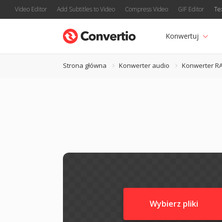
Video Editor
Add Subtitles to Video
Compress Video
GIF Editor
Te
Konwertuj
Strona główna
Konwerter audio
Konwerter R
Wybierz pliki