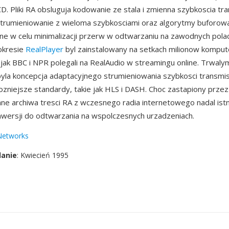
CD. Pliki RA obsluguja kodowanie ze stala i zmienna szybkoscia tra
trumieniowanie z wieloma szybkosciami oraz algorytmy buforow
e w celu minimalizacji przerw w odtwarzaniu na zawodnych pola
okresie
RealPlayer
byl zainstalowany na setkach milionow komput
jak BBC i NPR polegali na RealAudio w streamingu online. Trwal
yla koncepcja adaptacyjnego strumieniowania szybkosci transmisj
ozniejsze standardy, takie jak HLS i DASH. Choc zastapiony prz
ne archiwa tresci RA z wczesnego radia internetowego nadal istni
wersji do odtwarzania na wspolczesnych urzadzeniach.
Networks
danie
: Kwiecień 1995