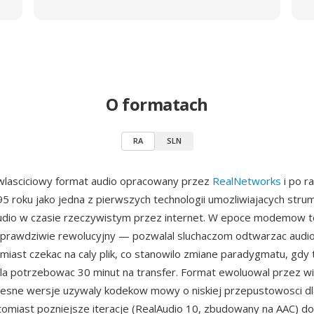
O formatach
RA
SLN
 wlasciciowy format audio opracowany przez
RealNetworks
i po r
 roku jako jedna z pierwszych technologii umozliwiajacych stru
udio w czasie rzeczywistym przez internet. W epoce modemow t
 prawdziwie rewolucyjny — pozwalal sluchaczom odtwarzac audio
amiast czekac na caly plik, co stanowilo zmiane paradygmatu, gd
a potrzebowac 30 minut na transfer. Format ewoluowal przez wi
esne wersje uzywaly kodekow mowy o niskiej przepustowosci 
tomiast pozniejsze iteracje (RealAudio 10, zbudowany na AAC) do