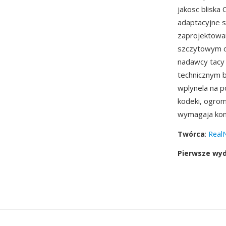
jakosc bliska 
adaptacyjne s
zaprojektowan
szczytowym 
nadawcy tacy 
technicznym b
wplynela na p
kodeki, ogrom
wymagaja kon
Twórca
:
Real
Pierwsze wy