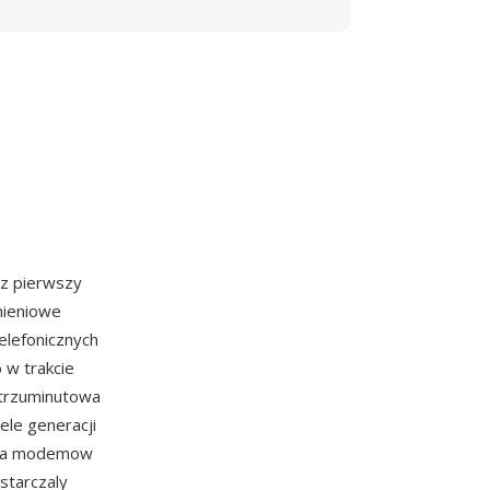
az pierwszy
mieniowe
elefonicznych
 w trakcie
y trzuminutowa
ele generacji
dla modemow
starczaly