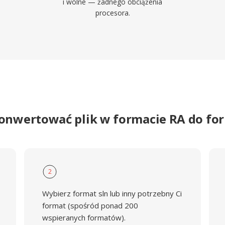
i wolne — żadnego obciążenia
procesora.
konwertować plik w formacie RA do fo
2
Wybierz format sln lub inny potrzebny Ci
format (spośród ponad 200
wspieranych formatów).