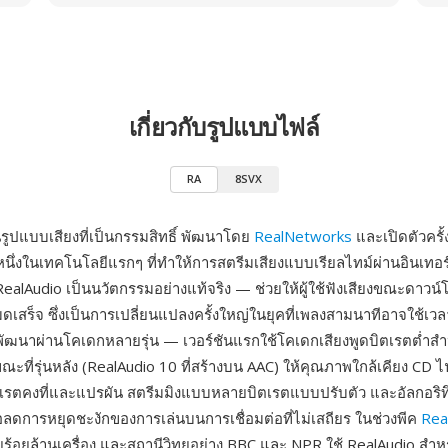
เกี่ยวกับรูปแบบไฟล์
RA
8SVX
นรูปแบบเสียงที่เป็นกรรมสิทธิ์ พัฒนาโดย
RealNetworks
และเปิดตัวครั
ึ่งในเทคโนโลยีแรกๆ ที่ทำให้การสตรีมเสียงแบบเรียลไทม์ผ่านอินเทอร์
 RealAudio เป็นนวัตกรรมอย่างแท้จริง — ช่วยให้ผู้ใช้ฟังเสียงขณะดาวน
มดเสร็จ ซึ่งเป็นการเปลี่ยนแปลงครั้งใหญ่ในยุคที่เพลงสามนาทีอาจใช้เว
้พัฒนาผ่านโคเดกหลายรุ่น — เวอร์ชันแรกใช้โคเดกเสียงพูดบิตเรตต่ำสำ
ะที่รุ่นหลัง (RealAudio 10 ที่สร้างบน AAC) ให้คุณภาพใกล้เคียง CD ไ
ตเรตคงที่และแปรผัน สตรีมมิงแบบหลายบิตเรตแบบปรับตัว และอัลกอริทึม
ลดการหยุดชะงักของการเล่นบนการเชื่อมต่อที่ไม่เสถียร ในช่วงพีค
Rea
ยร้อยล้านเครื่อง และสถานีวิทยุอย่าง BBC และ NPR ใช้ RealAudio สำ