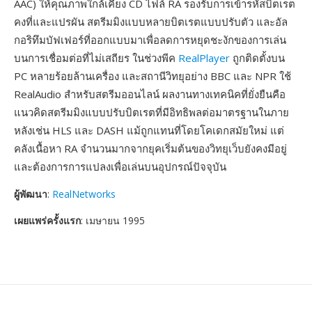
AAC) ให้คุณภาพใกล้เคียง CD ไฟล์ RA รองรับการเข้ารหัสบิตเรต
คงที่และแปรผัน สตรีมมิงแบบหลายบิตเรตแบบปรับตัว และอัล
กอริทึมบัฟเฟอร์ที่ออกแบบมาเพื่อลดการหยุดชะงักของการเล่น
บนการเชื่อมต่อที่ไม่เสถียร ในช่วงพีค
RealPlayer
ถูกติดตั้งบน
PC หลายร้อยล้านเครื่อง และสถานีวิทยุอย่าง BBC และ NPR ใช้
RealAudio สำหรับสตรีมออนไลน์ ผลงานทางเทคนิคที่ยั่งยืนคือ
แนวคิดสตรีมมิงแบบปรับบิตเรตที่มีอิทธิพลต่อมาตรฐานในภาย
หลังเช่น HLS และ DASH แม้ถูกแทนที่โดยโคเดกสมัยใหม่ แต่
คลังเนื้อหา RA จำนวนมากจากยุคเริ่มต้นของวิทยุเว็บยังคงมีอยู่
และต้องการการแปลงเพื่อเล่นบนอุปกรณ์ปัจจุบัน
ผู้พัฒนา
:
RealNetworks
เผยแพร่ครั้งแรก
: เมษายน 1995