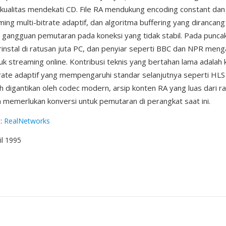
kualitas mendekati CD. File RA mendukung encoding constant dan 
ming multi-bitrate adaptif, dan algoritma buffering yang dirancang
gangguan pemutaran pada koneksi yang tidak stabil. Pada punca
instal di ratusan juta PC, dan penyiar seperti BBC dan NPR men
uk streaming online. Kontribusi teknis yang bertahan lama adalah
rate adaptif yang mempengaruhi standar selanjutnya seperti HL
h digantikan oleh codec modern, arsip konten RA yang luas dari r
 memerlukan konversi untuk pemutaran di perangkat saat ini.
g
:
RealNetworks
ril 1995