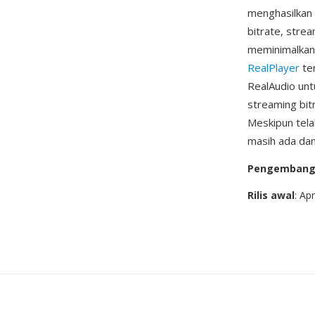
menghasilkan 
bitrate, strea
meminimalkan 
RealPlayer
ter
RealAudio unt
streaming bit
Meskipun tela
masih ada dan
Pengemban
Rilis awal
: Ap