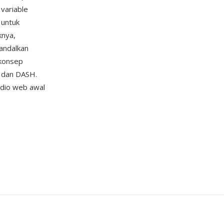
variable
 untuk
knya,
gandalkan
 konsep
S dan DASH.
adio web awal