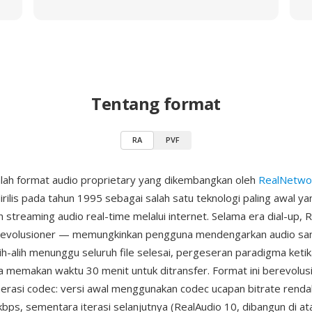
Tentang format
RA
PVF
lah format audio proprietary yang dikembangkan oleh
RealNetwo
irilis pada tahun 1995 sebagai salah satu teknologi paling awal ya
streaming audio real-time melalui internet. Selama era dial-up, 
revolusioner — memungkinkan pengguna mendengarkan audio sa
h-alih menunggu seluruh file selesai, pergeseran paradigma keti
sa memakan waktu 30 menit untuk ditransfer. Format ini berevolusi
rasi codec: versi awal menggunakan codec ucapan bitrate renda
ps, sementara iterasi selanjutnya (RealAudio 10, dibangun di at