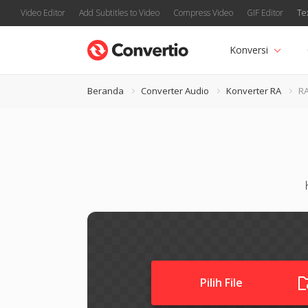
Video Editor
Add Subtitles to Video
Compress Video
GIF Editor
Te
Konversi
Beranda
Converter Audio
Konverter RA
RA
Pilih File