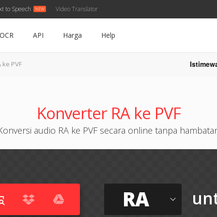
xt to Speech
Video Translator
OCR
API
Harga
Help
Istimew
 ke PVF
Konverter RA ke PVF
Konversi audio RA ke PVF secara online tanpa hambata
RA
un