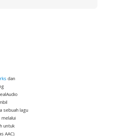
rks
dan
ng
RealAudio
mbil
ka sebuah lagu
 melalui
h untuk
as AAC)