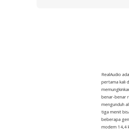
RealAudio ada
pertama kali d
memungkinkan 
benar-benar 
mengunduh ali
tiga menit bi
beberapa gene
modem 14,4 kb