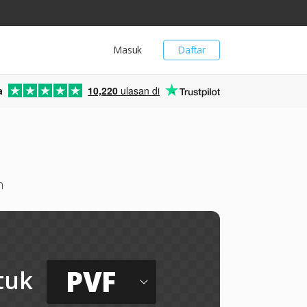
Masuk
Daftar
a
10,220
ulasan di
n
PVF
tuk