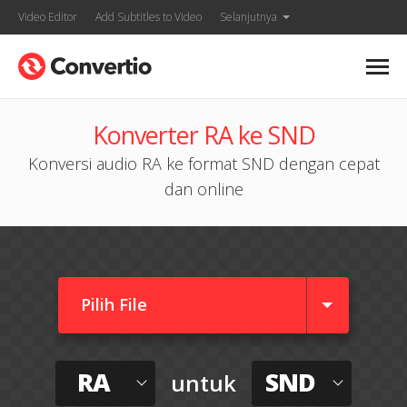
Video Editor
Add Subtitles to Video
Selanjutnya
Konverter RA ke SND
Konversi audio RA ke format SND dengan cepat
dan online
Pilih File
RA
SND
untuk