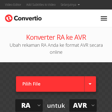
Video Editor
Add Subtitles to Video
Selanjutnya
Konverter RA ke AVR
Ubah rekaman RA Anda ke format AVR secara
online
Pilih File
RA
AVR
untuk