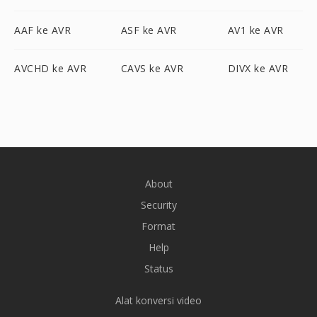
AAF ke AVR
ASF ke AVR
AV1 ke AVR
AVCHD ke AVR
CAVS ke AVR
DIVX ke AVR
About
Security
Format
Help
Status
Alat konversi video