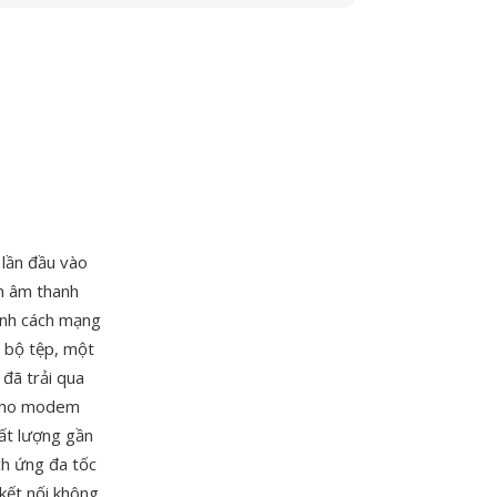
 lần đầu vào
n âm thanh
tính cách mạng
n bộ tệp, một
đã trải qua
p cho modem
hất lượng gần
ch ứng đa tốc
 kết nối không