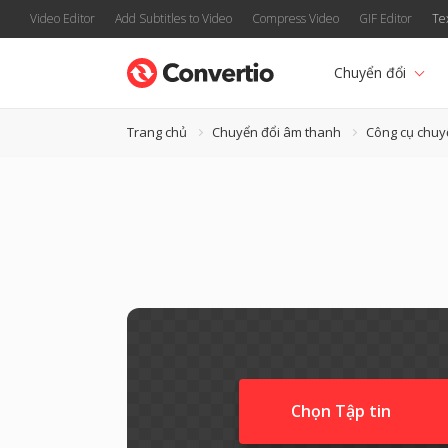
Video Editor
Add Subtitles to Video
Compress Video
GIF Editor
Te
Chuyển đổi
Trang chủ
Chuyển đổi âm thanh
Công cụ chuy
Chọn Tập tin