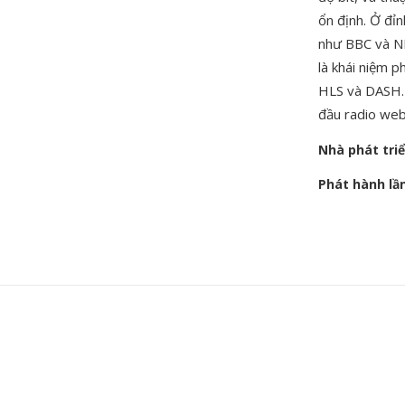
ổn định. Ở đỉ
như BBC và NP
là khái niệm p
HLS và DASH. D
đầu radio web 
Nhà phát tri
Phát hành lầ