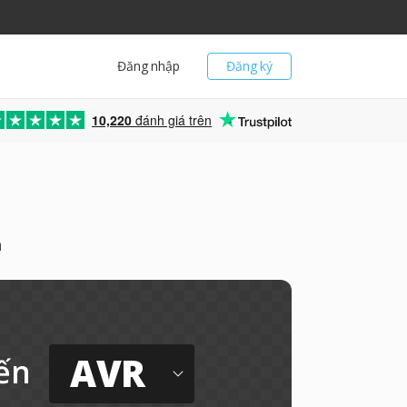
Đăng nhập
Đăng ký
10,220
đánh giá trên
n
AVR
ến