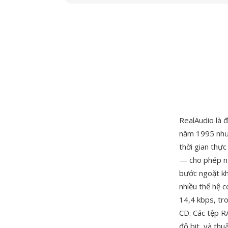
RealAudio là 
năm 1995 như
thời gian thự
— cho phép ng
bước ngoặt kh
nhiều thế hệ 
14,4 kbps, tr
CD. Các tệp RA
độ bit, và thu