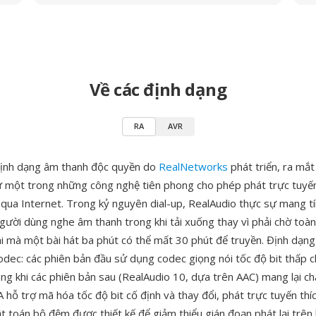
Về các định dạng
RA
AVR
định dạng âm thanh độc quyền do
RealNetworks
phát triển, ra mắt
 một trong những công nghệ tiên phong cho phép phát trực tuyế
c qua Internet. Trong kỷ nguyên dial-up, RealAudio thực sự mang 
ười dùng nghe âm thanh trong khi tải xuống thay vì phải chờ toà
i mà một bài hát ba phút có thể mất 30 phút để truyền. Định dạng 
codec: các phiên bản đầu sử dụng codec giọng nói tốc độ bit thấ
ong khi các phiên bản sau (RealAudio 10, dựa trên AAC) mang lại c
 hỗ trợ mã hóa tốc độ bit cố định và thay đổi, phát trực tuyến thí
ật toán bộ đệm được thiết kế để giảm thiểu gián đoạn phát lại trên