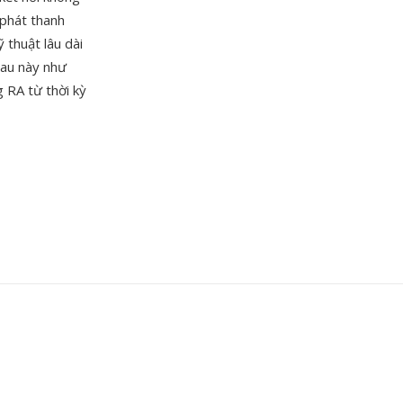
 phát thanh
thuật lâu dài
sau này như
g RA từ thời kỳ