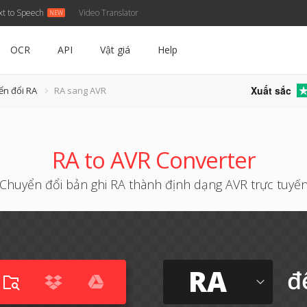
xt to Speech
Video Translator
OCR
API
Vật giá
Help
Xuất sắc
ển đổi RA
RA sang AVR
RA to AVR Converter
Chuyển đổi bản ghi RA thành định dạng AVR trực tuyế
RA
đ