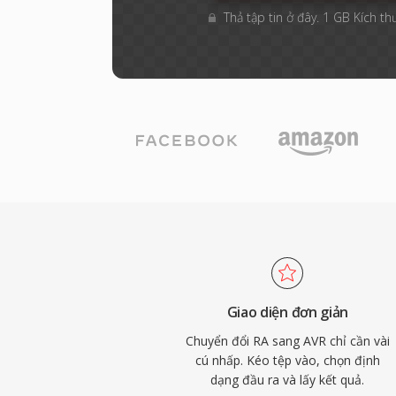
Thả tập tin ở đây. 1 GB Kích th
Giao diện đơn giản
Chuyển đổi RA sang AVR chỉ cần vài
cú nhấp. Kéo tệp vào, chọn định
dạng đầu ra và lấy kết quả.