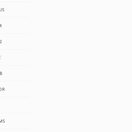
US
4
2
C
MB
DR
S
VMS