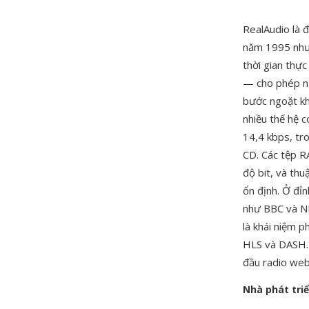
RealAudio là 
năm 1995 như
thời gian thự
— cho phép ng
bước ngoặt kh
nhiều thế hệ 
14,4 kbps, tr
CD. Các tệp RA
độ bit, và thu
ổn định. Ở đỉ
như BBC và NP
là khái niệm p
HLS và DASH. D
đầu radio web 
Nhà phát tri