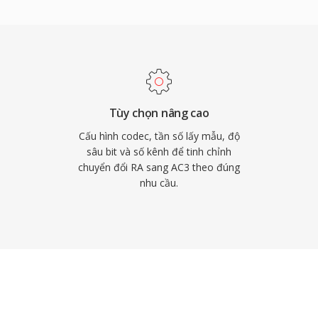
 duy trì độ rõ lời thoại
n dụng, lý tưởng cho nội
mã phần cứng rộng rãi
 nghĩa với việc AC3 phát
n tử tiêu dùng.
Tùy chọn nâng cao
Cấu hình codec, tần số lấy mẫu, độ
sâu bit và số kênh để tinh chỉnh
chuyển đổi RA sang AC3 theo đúng
nhu cầu.