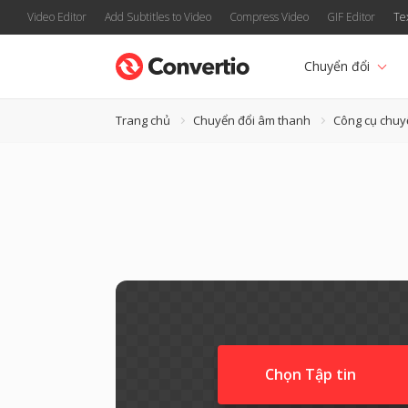
Video Editor
Add Subtitles to Video
Compress Video
GIF Editor
Te
Chuyển đổi
Trang chủ
Chuyển đổi âm thanh
Công cụ chuy
Chọn Tập tin