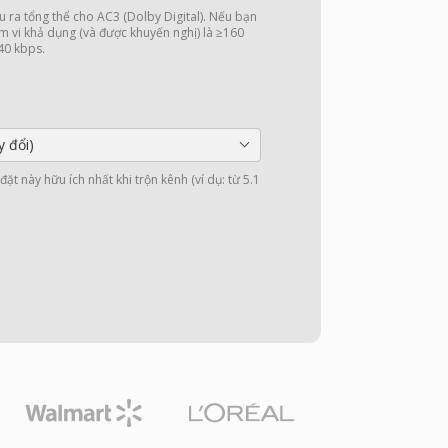
u ra tổng thể cho AC3 (Dolby Digital). Nếu bạn
m vi khả dụng (và được khuyến nghị) là ≥160
640 kbps.
y đổi)
ặt này hữu ích nhất khi trộn kênh (ví dụ: từ 5.1