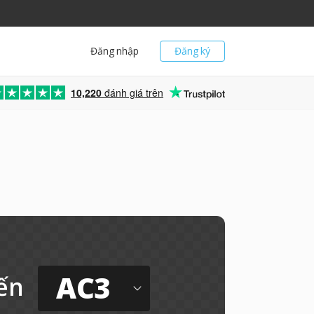
Đăng nhập
Đăng ký
10,220
đánh giá trên
AC3
ến