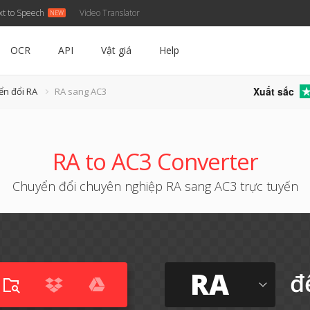
xt to Speech
Video Translator
OCR
API
Vật giá
Help
Xuất sắc
ển đổi RA
RA sang AC3
RA to AC3 Converter
Chuyển đổi chuyên nghiệp RA sang AC3 trực tuyến
RA
đ