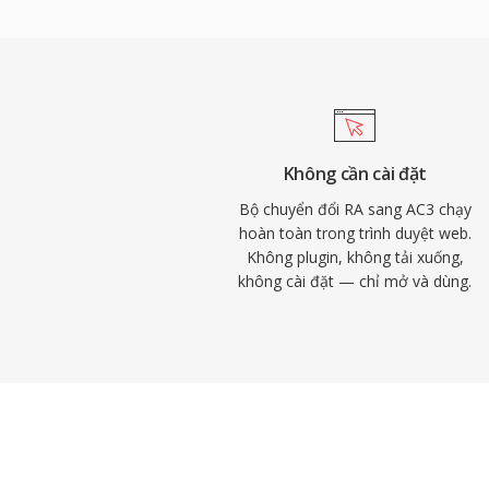
thống rạp hát gia đình. Định dạng này cũng
tuyệt vời thông qua kênh trung tâm chuyê
dung phim và truyền hình. Sự hỗ trợ giải 
trên các receiver, TV và set-top box đồng
lại ổn định trên một lượng lớn thiết bị điệ
Không cần cài đặt
Bộ chuyển đổi RA sang AC3 chạy
hoàn toàn trong trình duyệt web.
Không plugin, không tải xuống,
không cài đặt — chỉ mở và dùng.