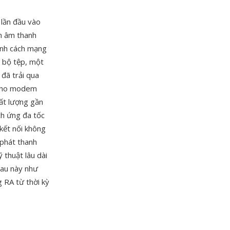
 lần đầu vào
n âm thanh
tính cách mạng
n bộ tệp, một
đã trải qua
p cho modem
hất lượng gần
ch ứng đa tốc
 kết nối không
 phát thanh
thuật lâu dài
sau này như
g RA từ thời kỳ