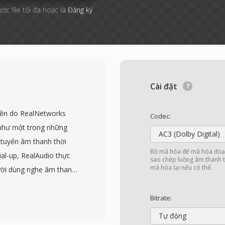
ước file tối đa hoặc là
Đăng ký
Cài đặt
yền do RealNetworks
Codec:
 như một trong những
AC3 (Dolby Digital)
 tuyến âm thanh thời
Bộ mã hóa để mã hóa đoạn
ial-up, RealAudio thực
sao chép luồng âm thanh t
mã hóa lại nếu có thể.
ời dùng nghe âm thanh
 bộ tệp, một bước ngoặt
 phút để truyền. Định
Bitrate:
 phiên bản đầu sử dụng
Tự động