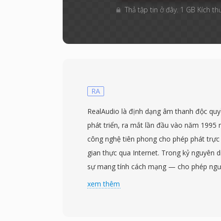
Thả tập tin ở đây. 1 GB Kích th
RA
RealAudio là định dạng âm thanh độc qu
phát triển, ra mắt lần đầu vào năm 1995
công nghệ tiên phong cho phép phát trực
gian thực qua Internet. Trong kỷ nguyên d
sự mang tính cách mạng — cho phép ngư
trong khi tải xuống thay vì phải chờ toàn
xem thêm
khi mà một bài hát ba phút có thể mất 30
dạng đã trải qua nhiều thế hệ codec: các