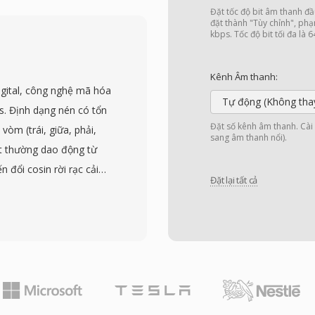
m 14,4 kbps, trong khi
Đặt tốc độ bit âm thanh đầ
n AAC) mang lại chất
đặt thành "Tùy chỉnh", phạ
kbps. Tốc độ bit tối đa là 
ốc độ bit cố định và
 độ bit, và thuật toán bộ
Kênh Âm thanh:
 phát lại trên kết nối
igital, công nghệ mã hóa
ợc cài đặt trên hàng
Tự động (Không tha
. Định dạng nén có tổn
ư BBC và NPR dựa vào
Đặt số kênh âm thanh. Cài đ
òm (trái, giữa, phải,
sang âm thanh nổi).
 đóng góp kỹ thuật lâu
it thường dao động từ
t thích ứng, ảnh hưởng
 đổi cosin rời rạc cải
ASH. Dù đã bị các codec
Đặt lại tất cả
oại bỏ thông tin âm
i dung RA từ thời kỳ đầu
 người, tạo ra các tệp
phát lại trên thiết bị
ng rõ rệt. AC3 trở
 DVD-Video và được sử
 truyền hình kỹ thuật số
 là khả năng âm thanh
rạp chiếu phim đến hệ