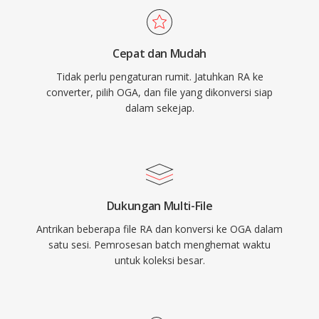
paten yang mempengaruhi format proprietary.
Format ini mendukung metadata komentar
Cepat dan Mudah
Vorbis untuk menandai artis, album, dan
Tidak perlu pengaturan rumit. Jatuhkan RA ke
informasi track secara terstandar. OGA diputar
converter, pilih OGA, dan file yang dikonversi siap
secara native di Firefox, browser berbasis
dalam sekejap.
Chromium, VLC, dan sebagian besar lingkungan
desktop Linux, menjadikannya pilihan praktis
untuk distribusi audio web dan alur kerja
pengarsipan.
Dukungan Multi-File
Antrikan beberapa file RA dan konversi ke OGA dalam
satu sesi. Pemrosesan batch menghemat waktu
untuk koleksi besar.