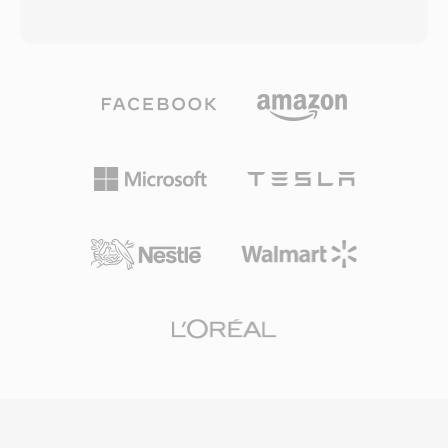
algoritma buffering yang dirancang untuk
menandakan bahwa file hanya berisi data
meminimalkan gangguan pemutaran pada
audio. Di balik layar, file OGA dapat membawa
koneksi yang tidak stabil. Pada puncaknya,
audio yang dikodekan dengan Vorbis, FLAC,
RealPlayer terinstal di ratusan juta PC, dan
Speex, atau Opus — kontainernya agnostik
penyiar seperti BBC dan NPR mengandalkan
terhadap codec, berfungsi sebagai wrapper
RealAudio untuk streaming online. Kontribusi
transport dengan dukungan untuk bitstream
teknis yang bertahan lama adalah konsep
logis berantai dan pencarian berbasis granule.
streaming bitrate adaptif yang mempengaruhi
Salah satu keunggulan OGA adalah
standar selanjutnya seperti HLS dan DASH.
interoperabilitas: aplikasi yang menemukan
Meskipun telah digantikan oleh codec modern,
ekstensi .oga dapat mengoptimalkan untuk
arsip konten RA yang luas dari radio web awal
pemutaran audio saja tanpa memeriksa track
masih ada dan memerlukan konversi untuk
video, menghasilkan waktu muat yang lebih
pemutaran di perangkat saat ini.
cepat dan penggunaan memori yang lebih
rendah. Karena kontainer Ogg dan codec
terkaitnya sepenuhnya open-source dan bebas
royalti, OGA menghindari kompleksitas lisensi