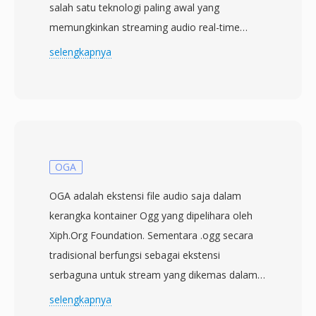
salah satu teknologi paling awal yang
memungkinkan streaming audio real-time
melalui internet. Selama era dial-up, RealAudio
selengkapnya
benar-benar revolusioner — memungkinkan
pengguna mendengarkan audio sambil
mengunduh alih-alih menunggu seluruh file
selesai, pergeseran paradigma ketika sebuah
lagu tiga menit bisa memakan waktu 30 menit
untuk ditransfer. Format ini berevolusi melalui
OGA
beberapa generasi codec: versi awal
OGA adalah ekstensi file audio saja dalam
menggunakan codec ucapan bitrate rendah
kerangka kontainer Ogg yang dipelihara oleh
untuk modem 14,4 kbps, sementara iterasi
Xiph.Org Foundation. Sementara .ogg secara
selanjutnya (RealAudio 10, dibangun di atas
tradisional berfungsi sebagai ekstensi
AAC) menghasilkan kualitas mendekati CD. File
serbaguna untuk stream yang dikemas dalam
RA mendukung encoding constant dan variable
Ogg, pengenalan .oga pada tahun 2007
selengkapnya
bitrate, streaming multi-bitrate adaptif, dan
membawa kejelasan dengan secara eksplisit