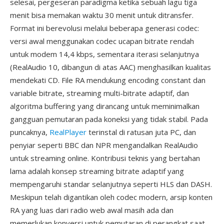
selesai, pergeseran paradigma ketika sebuah lagu tiga
menit bisa memakan waktu 30 menit untuk ditransfer.
Format ini berevolusi melalui beberapa generasi codec:
versi awal menggunakan codec ucapan bitrate rendah
untuk modem 14,4 kbps, sementara iterasi selanjutnya
(RealAudio 10, dibangun di atas AAC) menghasilkan kualitas
mendekati CD. File RA mendukung encoding constant dan
variable bitrate, streaming multi-bitrate adaptif, dan
algoritma buffering yang dirancang untuk meminimalkan
gangguan pemutaran pada koneksi yang tidak stabil. Pada
puncaknya,
RealPlayer
terinstal di ratusan juta PC, dan
penyiar seperti BBC dan NPR mengandalkan RealAudio
untuk streaming online. Kontribusi teknis yang bertahan
lama adalah konsep streaming bitrate adaptif yang
mempengaruhi standar selanjutnya seperti HLS dan DASH.
Meskipun telah digantikan oleh codec modern, arsip konten
RA yang luas dari radio web awal masih ada dan
memerlukan konversi untuk pemutaran di perangkat saat