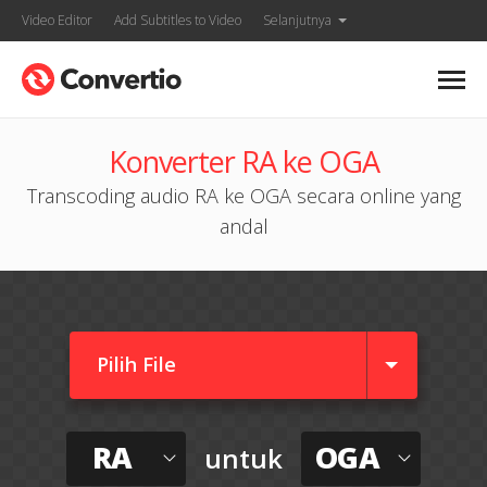
Video Editor
Add Subtitles to Video
Selanjutnya
Konverter RA ke OGA
Transcoding audio RA ke OGA secara online yang
andal
Pilih File
RA
OGA
untuk