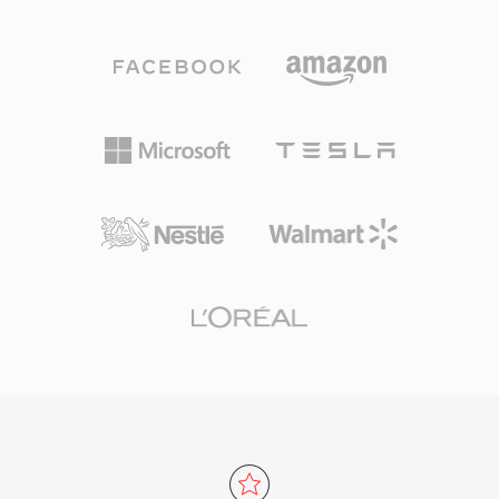
않으며, 체인 논리 비트스트림과 그래뉼 기반 탐색
오의 방대한 RA 콘텐츠 아카이브가 여전히 존재하
을 지원하는 전송 래퍼 역할을 합니다. OGA의 이
며 현재 기기에서의 재생을 위한 변환이 필요합니
점 중 하나는 상호운용성입니다: .oga 확장자를 만
다.
난 애플리케이션은 비디오 트랙을 탐색하지 않고
오디오 전용 재생을 최적화하여 더 빠른 로드 시간
과 더 낮은 메모리 사용을 달성합니다. Ogg 컨테
이너와 관련 코덱이 전적으로 오픈소스이고 무로
열티이므로, OGA는 독점 포맷에 영향을 미치는
특허 라이선스 복잡성을 피할 수 있습니다. 이 포
맷은 아티스트, 앨범, 트랙 정보를 표준화된 방식
으로 태깅하기 위한 Vorbis 코멘트 메타데이터를
지원합니다. OGA는 Firefox, Chromium 기반 브
라우저, VLC, 대부분의 Linux 데스크톱 환경에서
기본 재생되어, 웹 오디오 배포와 아카이브 워크플
로에 실용적인 선택입니다.