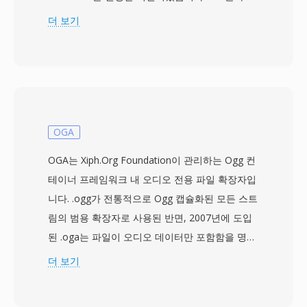
노래의 전체 다운로드에 30분이 걸릴 수 있던 시
더 보기
절에 다운로드하면서 동시에 들을 수 있게 해주었
으며, 이는 패러다임의 전환이었습니다. 이 포맷은
여러 코덱 세대를 거쳐 발전했습니다: 초기 버전은
14.4 kbps 모뎀용 저비트레이트 음성 코덱을 사용
했고, 이후 버전(AAC 기반의 RealAudio 10)은 CD
에 가까운 품질을 제공했습니다. RA 파일은 고정
OGA
및 가변 비트레이트 인코딩, 적응형 멀티 비트레이
OGA는 Xiph.Org Foundation이 관리하는 Ogg 컨
트 스트리밍, 불안정한 연결에서 재생 중단을 최소
테이너 프레임워크 내 오디오 전용 파일 확장자입
화하도록 설계된 버퍼링 알고리즘을 지원합니다.
니다. .ogg가 전통적으로 Ogg 캡슐화된 모든 스트
전성기에는 RealPlayer가 수억 대의 PC에 설치되
림의 범용 확장자로 사용된 반면, 2007년에 도입
었으며, BBC와 NPR 같은 방송사들이 온라인 스
된 .oga는 파일이 오디오 데이터만 포함함을 명시
트림에 RealAudio를 사용했습니다. 지속적인 기술
적으로 알립니다. 내부적으로 OGA 파일은 Vorbis,
더 보기
기여는 나중에 HLS와 DASH 같은 표준에 영향을
FLAC, Speex, Opus 등으로 인코딩된 오디오를 담
미친 적응형 비트레이트 스트리밍 개념이었습니
을 수 있습니다 — 컨테이너는 코덱에 구애받지
다. 현대 코덱에 의해 대체되었지만, 초기 웹 라디