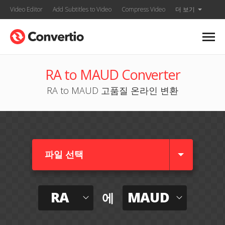
Video Editor
Add Subtitles to Video
Compress Video
더 보기
RA to MAUD Converter
RA to MAUD 고품질 온라인 변환
파일 선택
RA
MAUD
에