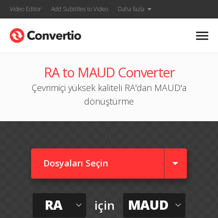
Video Editor
Add Subtitles to Video
Daha fazla
RA to MAUD Converter
Çevrimiçi yüksek kaliteli RA'dan MAUD'a
dönüştürme
Dosyaları Seçin
RA
MAUD
için