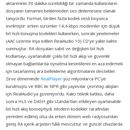
aktarımının 30 dakika sürebildiği bir zamanda kullanıcıların
dosyanın tamamını beklemeden ses dinlemesine olanak
tanıyordu. Format, birden fazla kodek nesli boyunca
evrilmiştir: erken sürümler 14,4 kbps modemler için düşük
bit hızlı konuşma kodekleri kullanırken, sonraki yinelemeler
(AAC üzerine inşa edilen RealAudio 10) CD'ye yakın kalite
sunmuştur. RA dosyaları sabit ve değişken bit hızlı
kodlamayı, uyarlanabilir çoklu bit hızlı akışı ve güvenilir
olmayan bağlantılarda oynatma kesintilerini en aza indirmek
için tasarlanmış ara bellekleme algoritmalarını destekler.
Zirve döneminde
RealPlayer
yüz milyonlarca PC'ye
kurulmuştu ve BBC ile NPR gibi yayıncılar çevrimiçi akışları
için RealAudio'ya güveniyordu. Kalıcı teknik katkısı, daha
sonra HLS ve DASH gibi standartları etkileyen uyarlanabilir
bit hızlı akış konseptiydi. Modern kodekler tarafından
yerinden edilmiş olsa da erken dönem web radyosundan
geniş RA içerik arşivleri hâlâ mevcuttur ve güncel cihazlarda