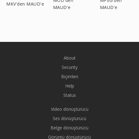
MOD'den
MPEG'den
MKV'den MAUD'e
MAUD'e
MAUD'e
About
Security
Biçimleri
Help
Status
Video dönüştürücü
Ses dönüştürücü
Belge dönüştürücü
Görüntü dönüştürücü