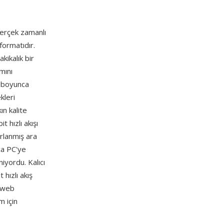
gerçek zamanlı
 formatıdır.
ikalık bir
mını
i boyunca
kleri
ın kalite
t hızlı akışı
arlanmış ara
ca PC'ye
iyordu. Kalıcı
 hızlı akış
m web
m için