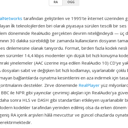
RA
OGG
alNetworks
tarafından geliştirilen ve 1995'te i̇nternet üzerinden 
layan i̇lk teknolojilerden biri olarak piyasaya sürülen tescilli bir ses
em döneminde RealAudio gerçekten devrim niteliğindeydi — üç dak
ımının 30 dakika sürebildiği bir zamanda kullanıcıların dosyanın tama
s dinlemesine olanak tanıyordu. Format, birden fazla kodek nesl
rken sürümler 14,4 kbps modemler için düşük bit hızlı konuşma kode
onraki yinelemeler (AAC üzerine inşa edilen RealAudio 10) CD'ye yak
osyaları sabit ve değişken bit hızlı kodlamayı, uyarlanabilir çoklu bi
lmayan bağlantılarda oynatma kesintilerini en aza indirmek için tas
goritmalarını destekler. Zirve döneminde
RealPlayer
yüz milyonlar
BBC ile NPR gibi yayıncılar çevrimiçi akışları için RealAudio'ya güven
, daha sonra HLS ve DASH gibi standartları etkileyen uyarlanabilir bit
Modern kodekler tarafından yerinden edilmiş olsa da erken döne
niş RA içerik arşivleri hâlâ mevcuttur ve güncel cihazlarda oynatı
erektirmektedir.