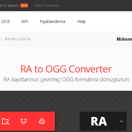
xt to Speech
Video Translator
OCR
API
Fiyatlandırma
Help
Mükem
RA'den OGG'e
RA to OGG Converter
RA kayıtlarınızı çevrimiçi OGG formatına dönüştürün
RA