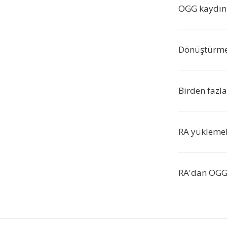
OGG kaydını
Dönüştürme 
Birden fazl
RA yüklemel
RA'dan OGG