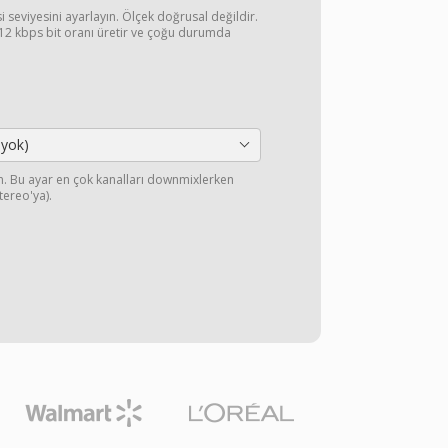
si seviyesini ayarlayın. Ölçek doğrusal değildir.
2 kbps bit oranı üretir ve çoğu durumda
 yok)
yın. Bu ayar en çok kanalları downmixlerken
stereo'ya).