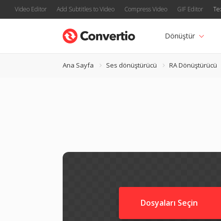
Video Editor
Add Subtitles to Video
Compress Video
GIF Editor
Te
Dönüştür
Ana Sayfa
Ses dönüştürücü
RA Dönüştürücü
Dosyaları Seçin