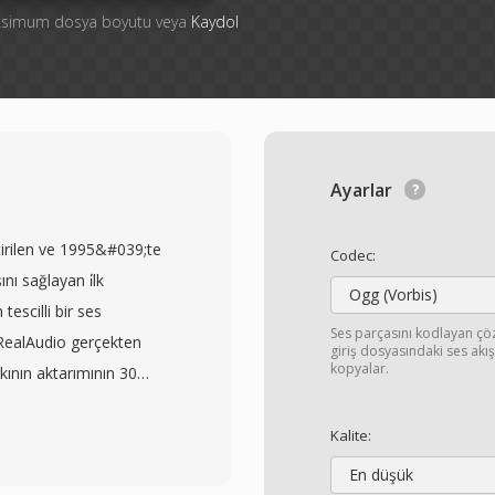
aksimum dosya boyutu veya
Kaydol
Ayarlar
tirilen ve 1995&#039;te
Codec:
nı sağlayan i̇lk
Ogg (Vorbis)
tescilli bir ses
Ses parçasını kodlayan ç
RealAudio gerçekten
giriş dosyasındaki ses ak
kopyalar.
rkının aktarımının 30
rın dosyanın tamamını
ordu. Format, birden
Kalite:
en sürümler 14,4 kbps
En düşük