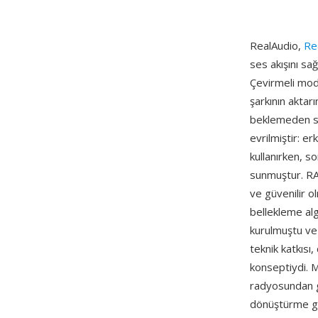
RealAudio,
Re
ses akışını sağ
Çevirmeli mod
şarkının aktar
beklemeden se
evrilmiştir: e
kullanırken, s
sunmuştur. RA d
ve güvenilir o
bellekleme al
kurulmuştu ve 
teknik katkısı
konseptiydi. 
radyosundan ge
dönüştürme g