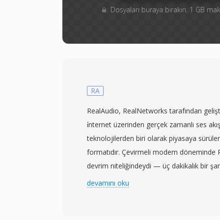
Dosyaları buraya bırakın. 1 GB m
RA
RealAudio, RealNetworks tarafından geliş
i̇nternet üzerinden gerçek zamanlı ses akışı
teknolojilerden biri olarak piyasaya sürülen 
formatıdır. Çevirmeli modem döneminde 
devrim niteliğindeydi — üç dakikalık bir şa
dakika sürebildiği bir zamanda kullanıcıla
devamını oku
beklemeden ses dinlemesine olanak tanıy
fazla kodek nesli boyunca evrilmiştir: erk