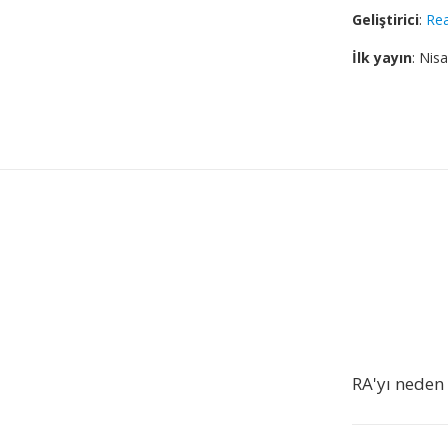
Geliştirici
:
Re
İlk yayın
: Nis
RA'yı neden