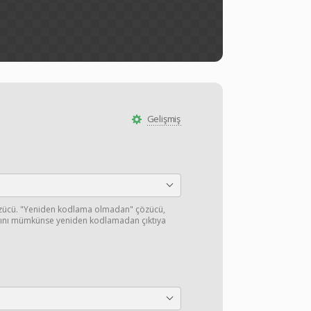
Gelişmiş
özücü. "Yeniden kodlama olmadan" çözücü,
ışını mümkünse yeniden kodlamadan çıktıya