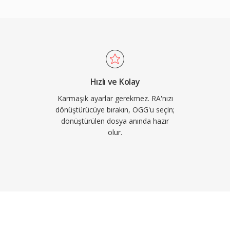
aygısı olmadan Vorbis
larca birincil akış kodeki
 ayrıca düşük bit
en daha zarif biçimde
tlı olduğu ve binlerce
arında popülerliğini
Hızlı ve Kolay
droid yerel Vorbis kod
Karmaşık ayarlar gerekmez. RA'nızı
dönüştürücüye bırakın, OGG'u seçin;
dönüştürülen dosya anında hazır
olur.