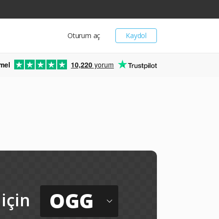
Oturum aç
Kaydol
mel
10,220
yorum
OGG
için