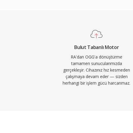
platformları ve donanım üreticileri telif k
uygulayabilir. Spotify tam da bu nedenle yıl
olarak Vorbis&#039;e güvenmiştir. Format
hızlarında kalite düşüşünü birçok rakibind
yönetir — bu yüzden depolama alanının kısı
ses efektinin alan için yarıştığı video oyunl
Bulut Tabanlı Motor
korumaktadır. VLC, Firefox, Chrome ve An
RA'dan OGG'a dönüştürme
çözme desteği sunar.
tamamen sunucularımızda
gerçekleşir. Cihazınız hız kesmeden
çalışmaya devam eder — sizden
herhangi bir işlem gücü harcanmaz.