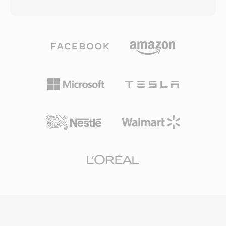
ラインドリスニングテストでは、特に96-192
され、BBCやNPRなどの放送局がオンラインス
kbpsの範囲でVorbisがMP3に匹敵またはそれを
トリームにRealAudioを使用していました。アダ
超える知覚品質を提供することが一貫して示され
プティブビットレートストリーミングのコンセプ
ています。形式は8 kHzから192 kHzのサンプル
トは、後のHLSやDASHなどの標準に影響を与え
レートと1から255チャンネルをサポートし、モ
た永続的な技術的貢献です。最新のコーデックに
ノ音声からサラウンドミックスまで網羅します。
取って代わられましたが、初期のWebラジオか
際立った利点はライセンス料の完全な不在です
らの膨大なRAコンテンツアーカイブが存在し、
— ゲーム開発者、ストリーミングプラットフォ
現在のデバイスでの再生には変換が必要です。
ーム、ハードウェアメーカーはロイヤリティの懸
念なくVorbisを実装できます。Spotifyはまさに
この理由で長年Vorbisをプライマリストリーミン
グコーデックとして使用していました。この形式
はまた低ビットレートでの品質劣化を多くの競合
よりも優雅に処理するため、ストレージが限られ
数千のサウンドエフェクトがスペースを競うビデ
オゲームで依然として人気があります。VLC、