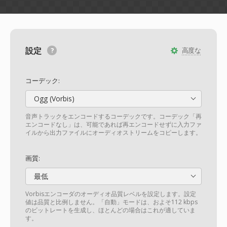
設定
高度な
コーデック:
Ogg (Vorbis)
音声トラックをエンコードするコーデックです。コーデック「再
エンコードなし」は、可能であれば再エンコードせずに入力ファ
イルから出力ファイルにオーディオストリームをコピーします。
画質:
最低
Vorbisエンコーダのオーディオ品質レベルを設定します。設定
値は品質と比例しません。「自動」モードは、およそ112 kbps
のビットレートを生成し、ほとんどの場合はこれが適していま
す。