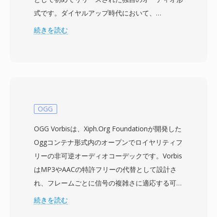
式です。ダイヤルアップ時代において、
RealAudioは真に革命的でした — ファイル全体
続きを読む
のダウンロードを待つことなく、ダウンロードし
ながらオーディオを聴くことができました。3分
の曲の転送に30分かかることもあった時代のパ
ラダイムシフトでした。この形式は複数のコーデ
ック世代を経て進化しました — 初期のバージョ
ンは14.4 kbpsモデム用の低ビットレート音声コ
OGG
ーデックを使用し、後のバージョン(AACベース
OGG Vorbisは、Xiph.Org Foundationが開発した
のRealAudio 10)はCD品質に近い音質を提供しま
Oggコンテナ形式内のオープンでロイヤリティフ
した。RAファイルは固定ビットレートと可変ビ
リーの非可逆オーディオコーデックです。Vorbis
ットレートのエンコーディング、アダプティブマ
はMP3やAACの特許フリーの代替として設計さ
ルチビットレートストリーミング、および不安定
れ、フレームごとに信号の複雑さに適応する可変
な接続での再生中断を最小限に抑えるバッファリ
ビットレートエンコーディングと改良型離散コサ
続きを読む
ングアルゴリズムをサポートしています。ピーク
イン変換(MDCT)コーディングを使用します。ブ
時にはRealPlayerが数億台のPCにインストール