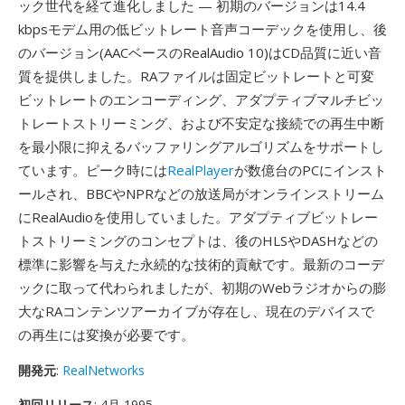
ック世代を経て進化しました — 初期のバージョンは14.4
kbpsモデム用の低ビットレート音声コーデックを使用し、後
のバージョン(AACベースのRealAudio 10)はCD品質に近い音
質を提供しました。RAファイルは固定ビットレートと可変
ビットレートのエンコーディング、アダプティブマルチビッ
トレートストリーミング、および不安定な接続での再生中断
を最小限に抑えるバッファリングアルゴリズムをサポートし
ています。ピーク時には
RealPlayer
が数億台のPCにインスト
ールされ、BBCやNPRなどの放送局がオンラインストリーム
にRealAudioを使用していました。アダプティブビットレー
トストリーミングのコンセプトは、後のHLSやDASHなどの
標準に影響を与えた永続的な技術的貢献です。最新のコーデ
ックに取って代わられましたが、初期のWebラジオからの膨
大なRAコンテンツアーカイブが存在し、現在のデバイスで
の再生には変換が必要です。
開発元
:
RealNetworks
初回リリース
: 4月 1995