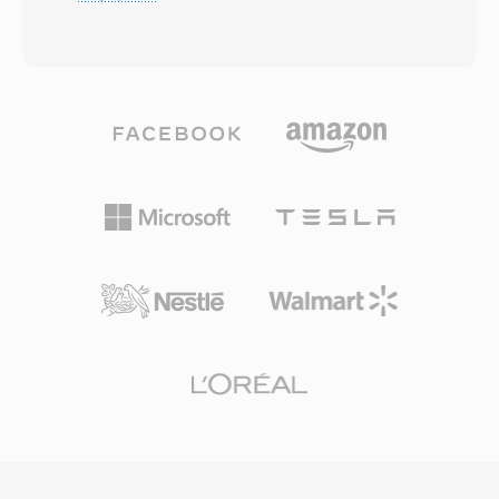
このハイブリッド設計により、Opusは幅広い用
時にはRealPlayerが数億台のPCにインストール
途でほぼすべての他のコーデックを凌駕します
され、BBCやNPRなどの放送局がオンラインス
— 6 kbpsでの低遅延音声、128 kbpsでの高忠実
トリームにRealAudioを使用していました。アダ
度音楽、そしてその間のすべてに対応します。6
プティブビットレートストリーミングのコンセプ
から510 kbpsのビットレート、最大48 kHzのサ
トは、後のHLSやDASHなどの標準に影響を与え
ンプルレート、2.5 msまでの小さなフレームサ
た永続的な技術的貢献です。最新のコーデックに
イズをサポートし、主流のオーディオコーデック
取って代わられましたが、初期のWebラジオか
の中で最も低いアルゴリズム遅延を実現していま
らの膨大なRAコンテンツアーカイブが存在し、
す。3つの利点がOpusを特に魅力的にしていま
現在のデバイスでの再生には変換が必要です。
す。完全にロイヤリティフリーかつオープンソー
スで、プロプライエタリコーデックを妨げるライ
センス障壁を排除しています。MP3の約半分の
ビットレートで透明な品質を達成し、同等のレー
トではAACを上回ります。そして、その低遅延に
よりWebRTCの必須コーデックとなり、すべての
最新ブラウザにOpusデコーダーが搭載されてい