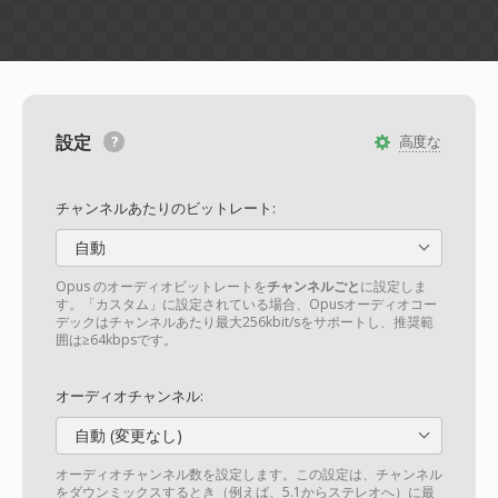
設定
高度な
チャンネルあたりのビットレート:
自動
Opus のオーディオビットレートを
チャンネルごと
に設定しま
す。「カスタム」に設定されている場合、Opusオーディオコー
デックはチャンネルあたり最大256kbit/sをサポートし、推奨範
囲は≥64kbpsです。
オーディオチャンネル:
自動 (変更なし)
オーディオチャンネル数を設定します。この設定は、チャンネル
をダウンミックスするとき（例えば、5.1からステレオへ）に最