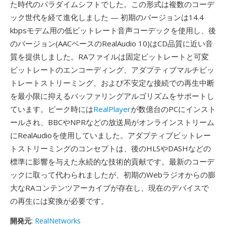
た時代のパラダイムシフトでした。この形式は複数のコーデ
ック世代を経て進化しました — 初期のバージョンは14.4
kbpsモデム用の低ビットレート音声コーデックを使用し、後
のバージョン(AACベースのRealAudio 10)はCD品質に近い音
質を提供しました。RAファイルは固定ビットレートと可変
ビットレートのエンコーディング、アダプティブマルチビッ
トレートストリーミング、および不安定な接続での再生中断
を最小限に抑えるバッファリングアルゴリズムをサポートし
ています。ピーク時には
RealPlayer
が数億台のPCにインスト
ールされ、BBCやNPRなどの放送局がオンラインストリーム
にRealAudioを使用していました。アダプティブビットレー
トストリーミングのコンセプトは、後のHLSやDASHなどの
標準に影響を与えた永続的な技術的貢献です。最新のコーデ
ックに取って代わられましたが、初期のWebラジオからの膨
大なRAコンテンツアーカイブが存在し、現在のデバイスで
の再生には変換が必要です。
開発元
:
RealNetworks