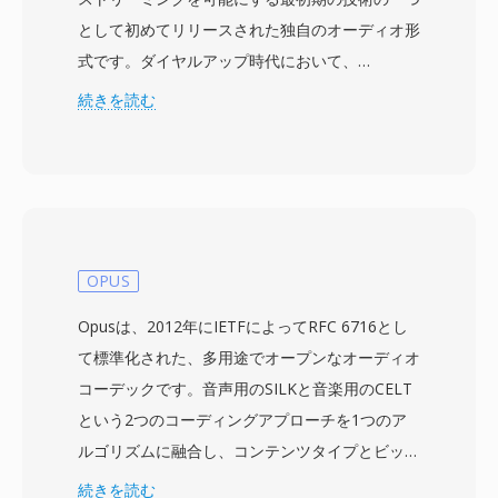
として初めてリリースされた独自のオーディオ形
式です。ダイヤルアップ時代において、
RealAudioは真に革命的でした — ファイル全体
続きを読む
のダウンロードを待つことなく、ダウンロードし
ながらオーディオを聴くことができました。3分
の曲の転送に30分かかることもあった時代のパ
ラダイムシフトでした。この形式は複数のコーデ
ック世代を経て進化しました — 初期のバージョ
ンは14.4 kbpsモデム用の低ビットレート音声コ
OPUS
ーデックを使用し、後のバージョン(AACベース
Opusは、2012年にIETFによってRFC 6716とし
のRealAudio 10)はCD品質に近い音質を提供しま
て標準化された、多用途でオープンなオーディオ
した。RAファイルは固定ビットレートと可変ビ
コーデックです。音声用のSILKと音楽用のCELT
ットレートのエンコーディング、アダプティブマ
という2つのコーディングアプローチを1つのア
ルチビットレートストリーミング、および不安定
ルゴリズムに融合し、コンテンツタイプとビット
な接続での再生中断を最小限に抑えるバッファリ
レートに基づいてそれらの間をブレンドします。
続きを読む
ングアルゴリズムをサポートしています。ピーク