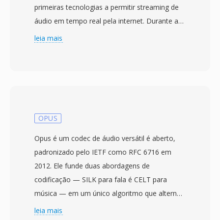
primeiras tecnologias a permitir streaming de
áudio em tempo real pela internet. Durante a
era do dial-up, o RealAudio foi genuinamente
leia mais
revolucionario — permitia que os usuários
ouvissem áudio enquanto ele era baixado, em
vez de esperar pelo arquivo inteiro, uma
mudança de paradigma quando uma música
de três minutos podia levar 30 minutos para
ser transferida. O formato evoluiu ao longo de
OPUS
múltiplas geracoes de codecs: versões iniciais
Opus é um codec de áudio versátil é aberto,
usavam codecs de fala de baixa taxa de bits
padronizado pelo IETF como RFC 6716 em
para modems de 14,4 kbps, enquanto
2012. Ele funde duas abordagens de
iteracoes posteriores (RealAudio 10, construído
codificação — SILK para fala é CELT para
sobre AAC) ofereciam qualidade próxima a de
música — em um único algoritmo que alterna
CD. Os arquivos RA suportam codificação de
entre elas com base no tipo de conteúdo é
leia mais
taxa de bits constante é variável, streaming