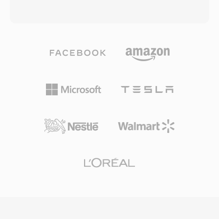
taxa de bits. Esse design híbrido permite que o
adaptativo de múltiplas taxas de bits é
Opus supere praticamente todos os outros
algoritmos de buffer projetados para minimizar
codecs em uma ampla gama de usos: voz de
interrupcoes de reprodução em conexoes não
baixa latencia a 6 kbps, música de alta
confiáveis. No auge, o RealPlayer estava
fidelidade a 128 kbps é tudo entre isso. Ele
instalado em centenas de milhões de PCs, e
suporta taxas de bits de 6 a 510 kbps, taxas de
emissoras como a BBC é a NPR dependiam do
amostragem de até 48 kHz é tamanhos de
RealAudio para transmissoes online. Uma
quadro tão pequenos quanto 2,5 ms,
contribuicao técnica duradoura foi o conceito
conferindo-lhe a menor latencia algoritmica de
de streaming de taxa de bits adaptativa que
qualquer codec de áudio convencional. Três
influenciou padrões posteriores como HLS e
vantagens tornam o Opus especialmente
DASH. Embora substituído por codecs
atraente. Ele é completamente livre de
modernos, vastos acervos de conteúdo RA da
royalties é de código aberto, removendo
era inicial da web ainda existem é precisam de
barreiras de licenciamento que impedem
conversão para reprodução em dispositivos
codecs proprietários. Ele alcança qualidade
atuais.
transparente com aproximadamente metade