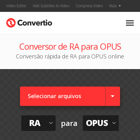
Video Editor
Add Subtitles to Video
Compress Video
Mais
Conversor de RA para OPUS
Conversão rápida de RA para OPUS online
Selecionar arquivos
RA
OPUS
para