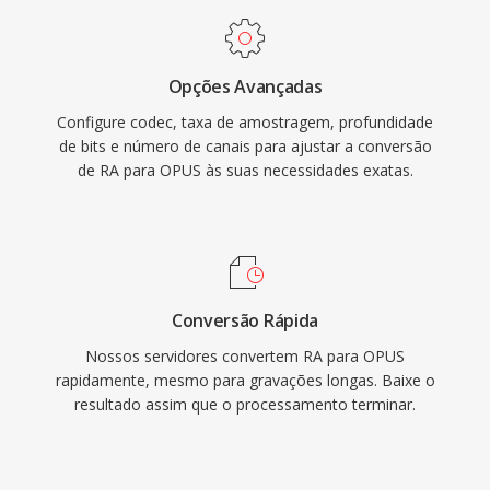
da taxa de bits do MP3 é supera o AAC em
taxas equivalentes. É sua baixa latencia o torna
o codec obrigatório para WebRTC, então todo
Opções Avançadas
navegador moderno já vêm com um
Configure codec, taxa de amostragem, profundidade
decodificador Opus. WhatsApp, Discord, Zoom
de bits e número de canais para ajustar a conversão
é YouTube utilizam o Opus para áudio em
de RA para OPUS às suas necessidades exatas.
tempo real.
Conversão Rápida
Nossos servidores convertem RA para OPUS
rapidamente, mesmo para gravações longas. Baixe o
resultado assim que o processamento terminar.