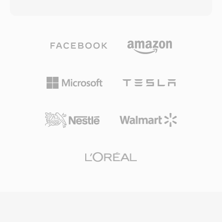
Bitrate, die sich pro Frame an die
Wiedergabeunterbrechungen bei
Signalkomplexität anpasst. Blindhörtests haben
unzuverlässigen Verbindungen. Auf dem
durchgehend gezeigt, dass Vorbis eine
Höhepunkt war RealPlayer auf Hunderten
Wahrnehmungsqualität liefert, die MP3
Millionen PCs installiert, und Sender wie die
gleichkommt oder übertrifft, besonders im
BBC und NPR setzten auf RealAudio für Online-
Bereich von 96-192 kbps. Das Format
Streams. Ein bleibender technischer Beitrag war
unterstützt Abtastraten von 8 kHz bis 192 kHz
das Konzept des adaptiven Bitraten-
und 1 bis 255 Kanäle, und deckt damit alles von
Streamings, das spätere Standards wie HLS
Mono-Sprache bis zu Surround-Mischungen ab.
und DASH beeinflusste. Obwohl von modernen
Ein herausragender Vorteil ist das vollständige
Codecs abgelöst, existieren noch umfangreiche
Fehlen von Lizenzgebühren — Spieleentwickler,
Archive von RA-Inhalten aus dem frühen Web-
Streaming-Plattformen und Hardwarehersteller
Radio, die für die Wiedergabe auf aktuellen
können Vorbis ohne Abgaben implementieren.
Geräten konvertiert werden müssen.
Spotify verwendete Vorbis über Jahre als
primären Streaming-Codec aus genau diesem
Grund. Das Format bewältigt zudem