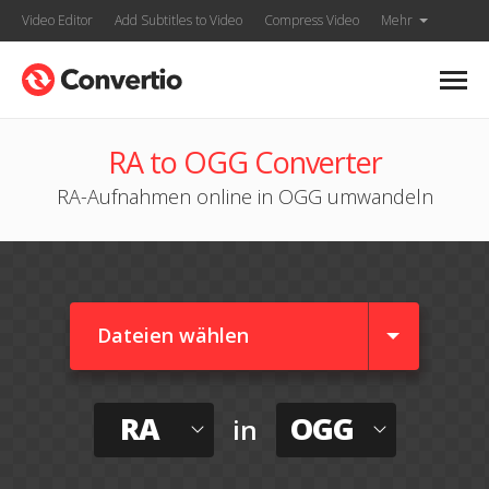
Video Editor
Add Subtitles to Video
Compress Video
Mehr
RA to OGG Converter
RA-Aufnahmen online in OGG umwandeln
Dateien wählen
RA
OGG
in