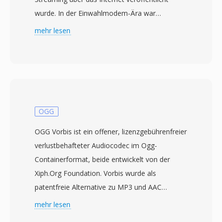
wurde. In der Einwahlmodem-Ära war
RealAudio wirklich revolutionär — es
mehr lesen
ermöglichte Nutzern, Audio während des
Downloads anzuhören, anstatt auf den
kompletten Transfer zu warten, ein
Paradigmenwechsel, als ein dreiminütiger Song
30 Minuten Downloadzeit erfordern konnte.
Das Format durchlief mehrere Codec-
OGG
Generationen: Frühe Versionen nutzten
OGG Vorbis ist ein offener, lizenzgebührenfreier
Niedrigbitraten-Sprachcodecs für 14,4-kbps-
verlustbehafteter Audiocodec im Ogg-
Modems, während spätere Iterationen
Containerformat, beide entwickelt von der
(RealAudio 10, auf AAC basierend) nahezu CD-
Xiph.Org Foundation. Vorbis wurde als
Qualität lieferten. RA-Dateien unterstützen
patentfreie Alternative zu MP3 und AAC
konstante und variable Bitratenkodierung,
konzipiert und nutzt eine modifizierte diskrete
mehr lesen
adaptives Multi-Bitraten-Streaming und
Kosinustransformation (MDCT) mit variabler
Pufferalgorithmen zur Minimierung von