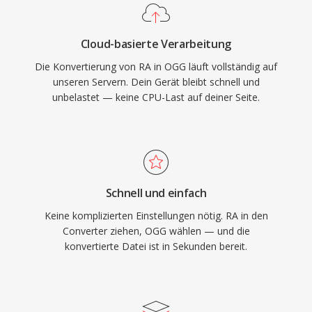
Qualitätsverluste bei niedrigen Bitraten
eleganter als viele Konkurrenten, weshalb es in
Cloud-basierte Verarbeitung
Videospielen beliebt bleibt, wo Speicher knapp
Die Konvertierung von RA in OGG läuft vollständig auf
ist und Tausende Soundeffekte um Platz
unseren Servern. Dein Gerät bleibt schnell und
konkurrieren. VLC, Firefox, Chrome und Android
unbelastet — keine CPU-Last auf deiner Seite.
bieten native Vorbis-Dekodierung.
Schnell und einfach
Keine komplizierten Einstellungen nötig. RA in den
Converter ziehen, OGG wählen — und die
konvertierte Datei ist in Sekunden bereit.