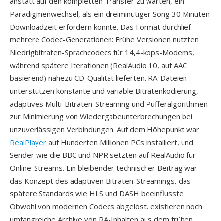
anstatt auf den kompletten Transfer zu warten, ein
Paradigmenwechsel, als ein dreiminütiger Song 30 Minuten
Downloadzeit erfordern konnte. Das Format durchlief
mehrere Codec-Generationen: Frühe Versionen nutzten
Niedrigbitraten-Sprachcodecs für 14,4-kbps-Modems,
während spätere Iterationen (RealAudio 10, auf AAC
basierend) nahezu CD-Qualität lieferten. RA-Dateien
unterstützen konstante und variable Bitratenkodierung,
adaptives Multi-Bitraten-Streaming und Pufferalgorithmen
zur Minimierung von Wiedergabeunterbrechungen bei
unzuverlässigen Verbindungen. Auf dem Höhepunkt war
RealPlayer
auf Hunderten Millionen PCs installiert, und
Sender wie die BBC und NPR setzten auf RealAudio für
Online-Streams. Ein bleibender technischer Beitrag war
das Konzept des adaptiven Bitraten-Streamings, das
spätere Standards wie HLS und DASH beeinflusste.
Obwohl von modernen Codecs abgelöst, existieren noch
umfangreiche Archive von RA-Inhalten aus dem frühen