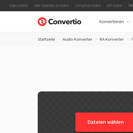
Video Editor
Add Subtitles to Video
Compress Video
GIF Editor
Te
Konvertieren
Startseite
Audio-Konverter
RA-Konverter
Dateien wählen