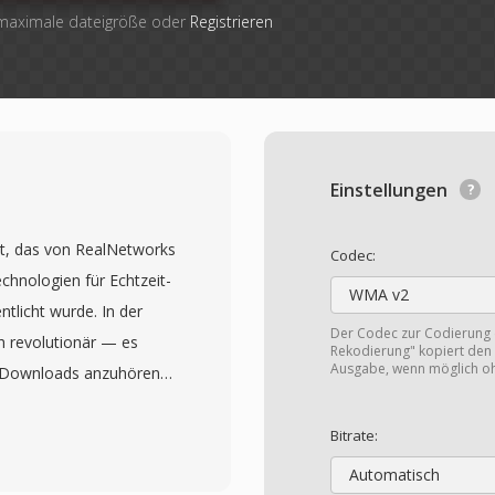
 maximale dateigröße oder
Registrieren
Einstellungen
at, das von RealNetworks
Codec:
echnologien für Echtzeit-
WMA v2
tlicht wurde. In der
Der Codec zur Codierung
 revolutionär — es
Rekodierung" kopiert den 
Ausgabe, wenn möglich o
 Downloads anzuhören,
arten, ein
r Song 30 Minuten
Bitrate:
at durchlief mehrere
Automatisch