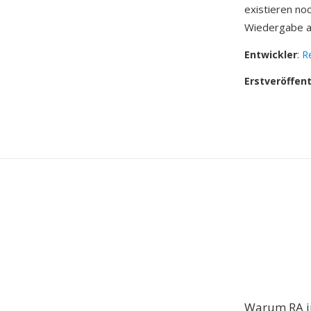
existieren no
Wiedergabe au
Entwickler
:
R
Erstveröffen
Warum RA i