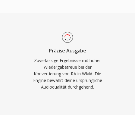
nen starken
tzung (Digital Rights
shops jener Ära
rden nativ von Windows
tware für die Wiedergabe
st. Die
Präzise Ausgabe
 sich durch Bibliotheken
Zuverlässige Ergebnisse mit hoher
obwohl WMA auf Nicht-
Wiedergabetreue bei der
Konvertierung von RA in WMA. Die
patibel bleibt als MP3
Engine bewahrt deine ursprüngliche
älteren
Audioqualität durchgehend.
haben es für Streaming
.