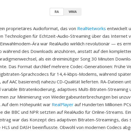
RA
WMA
 ein proprietäres Audioformat, das von
RealNetworks
entwickelt 
en Technologien für Echtzeit-Audio-Streaming über das Internet v
 Einwahlmodem-Ära war RealAudio wirklich revolutionär — es erm
o während des Downloads anzuhören, anstatt auf den komplette
aradigmenwechsel, als ein dreiminütiger Song 30 Minuten Downlo
nte. Das Format durchlief mehrere Codec-Generationen: Frühe V
igbitraten-Sprachcodecs für 14,4-kbps-Modems, während später
, auf AAC basierend) nahezu CD-Qualität lieferten. RA-Dateien un
 variable Bitratenkodierung, adaptives Multi-Bitraten-Streaming 
thmen zur Minimierung von Wiedergabeunterbrechungen bei unzuv
. Auf dem Höhepunkt war
RealPlayer
auf Hunderten Millionen PCs i
e die BBC und NPR setzten auf RealAudio für Online-Streams. Ein
eitrag war das Konzept des adaptiven Bitraten-Streamings, das 
e HLS und DASH beeinflusste. Obwohl von modernen Codecs abge