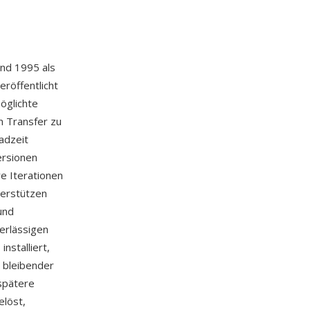
und 1995 als
eröffentlicht
öglichte
n Transfer zu
adzeit
ersionen
e Iterationen
terstützen
und
erlässigen
nstalliert,
 bleibender
spätere
löst,