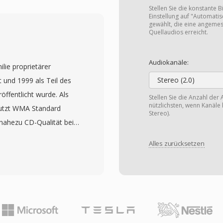
ten Niedrigbitraten-
Stellen Sie die konstante B
hrend spätere
Einstellung auf "Automatis
gewählt, die eine angemes
rend) nahezu CD-Qualität
Quellaudios erreicht.
nte und variable
ten-Streaming und
Audiokanäle:
lie proprietärer
Stereo (2.0)
 und 1999 als Teil des
ässigen Verbindungen.
fentlicht wurde. Als
Stellen Sie die Anzahl der 
underten Millionen PCs
nützlichsten, wenn Kanäle 
nutzt WMA Standard
PR setzten auf RealAudio
Stereo).
 nahezu CD-Qualität bei
scher Beitrag war das
a die Hälfte der
gs, das spätere
Alles zurücksetzen
rgleichbare Ergebnisse
te. Obwohl von modernen
MA Professional für
eiche Archive von RA-
diowiedergabe, WMA
ür die Wiedergabe auf
n und WMA Voice für
sen.
Die tiefe Integration in
s Zune-Ökosystem