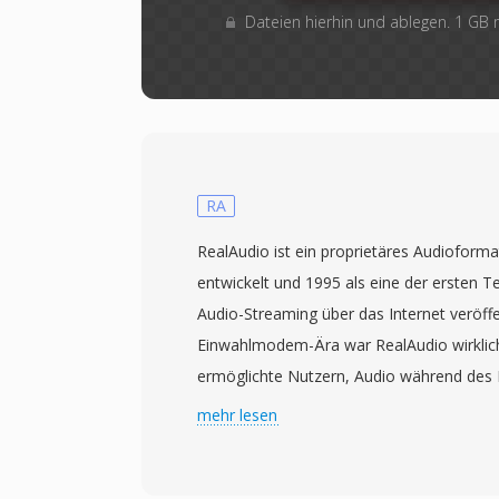
Dateien hierhin und ablegen. 1 GB
RA
RealAudio ist ein proprietäres Audioform
entwickelt und 1995 als eine der ersten T
Audio-Streaming über das Internet veröffen
Einwahlmodem-Ära war RealAudio wirklich
ermöglichte Nutzern, Audio während des
anstatt auf den kompletten Transfer zu w
mehr lesen
Paradigmenwechsel, als ein dreiminütige
Downloadzeit erfordern konnte. Das Form