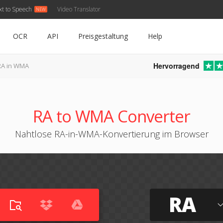
xt to Speech
Video Translator
OCR
API
Preisgestaltung
Help
Hervorragend
RA in WMA
RA to WMA Converter
Nahtlose RA-in-WMA-Konvertierung im Browser
RA