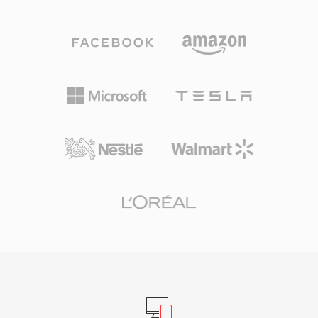
이터 레이트의 약 절반입니다. 코덱 제품군은 서라
오의 방대한 RA 콘텐츠 아카이브가 여전히 존재하
운드 사운드와 고해상도 오디오를 위한 WMA
며 현재 기기에서의 재생을 위한 변환이 필요합니
Professional, 비트 단위 정확한 보관 압축을 위한
다.
WMA Lossless, 매우 낮은 비트레이트에서 음성
콘텐츠에 최적화된 WMA Voice로 성장했습니다.
Windows, Windows Media Player, Zune 생태계
와의 긴밀한 통합으로 2000년대 내내 WMA에 강
력한 배포 이점을 제공했으며, 디지털 저작권 관리
(DRM) 지원은 당시 온라인 음악 스토어에서 매력
적이었습니다. 인코딩과 디코딩은 Windows에서
기본 처리되어 모든 Windows 시스템에서 재생에
서드파티 소프트웨어가 불필요합니다. FFmpeg와
GStreamer 같은 라이브러리를 통해 크로스 플랫
폼 지원이 개선되었지만, WMA는 비 Microsoft 기
기에서 MP3나 AAC보다 호환성이 낮은 편입니다.
이 포맷은 레거시 미디어 라이브러리에 여전히 나