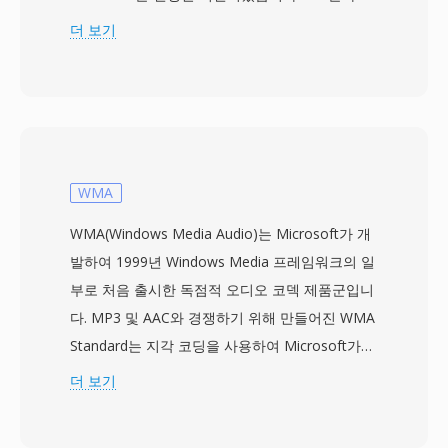
노래의 전체 다운로드에 30분이 걸릴 수 있던 시
더 보기
절에 다운로드하면서 동시에 들을 수 있게 해주었
으며, 이는 패러다임의 전환이었습니다. 이 포맷은
여러 코덱 세대를 거쳐 발전했습니다: 초기 버전은
14.4 kbps 모뎀용 저비트레이트 음성 코덱을 사용
했고, 이후 버전(AAC 기반의 RealAudio 10)은 CD
에 가까운 품질을 제공했습니다. RA 파일은 고정
WMA
및 가변 비트레이트 인코딩, 적응형 멀티 비트레이
WMA(Windows Media Audio)는 Microsoft가 개
트 스트리밍, 불안정한 연결에서 재생 중단을 최소
발하여 1999년 Windows Media 프레임워크의 일
화하도록 설계된 버퍼링 알고리즘을 지원합니다.
부로 처음 출시한 독점적 오디오 코덱 제품군입니
전성기에는 RealPlayer가 수억 대의 PC에 설치되
다. MP3 및 AAC와 경쟁하기 위해 만들어진 WMA
었으며, BBC와 NPR 같은 방송사들이 온라인 스
Standard는 지각 코딩을 사용하여 Microsoft가
트림에 RealAudio를 사용했습니다. 지속적인 기술
64 kbps의 낮은 비트레이트에서도 CD에 가까운
더 보기
기여는 나중에 HLS와 DASH 같은 표준에 영향을
품질이라고 주장한 결과를 제공합니다 — 일반적
미친 적응형 비트레이트 스트리밍 개념이었습니
으로 MP3가 비슷한 결과를 위해 필요로 하는 데
다. 현대 코덱에 의해 대체되었지만, 초기 웹 라디