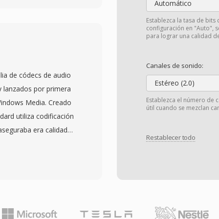
Automático
ciono a través de
Establezca la tasa de bits 
imeras versiones usaban
configuración en "Auto", 
para lograr una calidad d
 modems de 14.4 kbps,
(RealAudio 10, basado en
Canales de sonido:
 archivos RA soportan
ia de códecs de audio
riable, streaming
Estéreo (2.0)
y lanzados por primera
mos de almacenamiento en
Establezca el número de c
Windows Media. Creado
útil cuando se mezclan can
rupciones de
rd utiliza codificación
n su apogeo, RealPlayer
aseguraba era calidad
de PCs, y emisoras como
Restablecer todo
 como 64 kbps —
a sus transmisiones en
 datos qué MP3
e fue el concepto de
omparables. La familia
 influyo en estándares
sional para sonido
a sido reemplazado por
MA Lossless para
tenido RA de la radio
A Voice optimizado para
nversión para