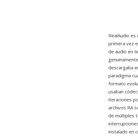
RealAudio es 
primera vez e
de audio en ti
genuinamente 
descargaba en
paradigma cua
formato evolu
usaban códecs
iteraciones p
archivos RA s
de múltiples 
interrupcione
instalado en 