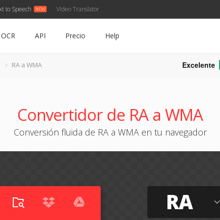
xt to Speech
Video Translator
OCR
API
Precio
Help
Excelente
RA a WMA
Convertidor de RA a WMA
Conversión fluida de RA a WMA en tu navegador
RA