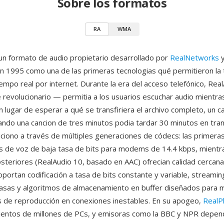
Sobre los formatos
RA
WMA
un formato de audio propietario desarrollado por
RealNetworks
y
n 1995 como una de las primeras tecnologias qué permitieron la 
empo real por internet. Durante la era del acceso telefónico, Rea
revolucionario — permitia a los usuarios escuchar audio mientra
 lugar de esperar a qué se transfiriera el archivo completo, un 
ndo una cancion de tres minutos podia tardar 30 minutos en trans
ciono a través de múltiples generaciones de códecs: las primera
 de voz de baja tasa de bits para modems de 14.4 kbps, mientra
osteriores (RealAudio 10, basado en AAC) ofrecian calidad cercana
oportan codificación a tasa de bits constante y variable, streami
tasas y algoritmos de almacenamiento en buffer diseñados para m
s de reproducción en conexiones inestables. En su apogeo,
RealP
cientos de millones de PCs, y emisoras como la BBC y NPR depen