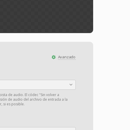
Avanzado
pista de audio. El códec "Sin volver a
isión de audio del archivo de entrada a la
r, si es posible.