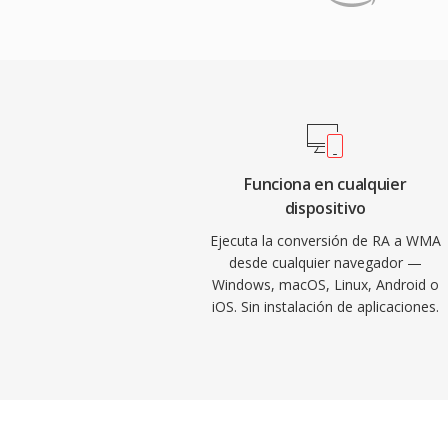
contenido hablado a tasas de bits muy ba
reproducirse en dispositivos actuales.
integración con Windows, Windows Media 
Zune dio a WMA una fuerte ventaja de dis
decada de 2000, y el soporte de gestión d
(DRM) lo hizo atractivo para las tiendas 
era. La codificación y decodificación se
Windows, sin requerir software de tercero
Funciona en cualquier
dispositivo
en cualquier máquina Windows. El soport
mejorado a través de bibliotecas como 
Ejecuta la conversión de RA a WMA
desde cualquier navegador —
aunque WMA sigue siendo menos univers
Windows, macOS, Linux, Android o
MP3 o AAC en dispositivos qué no son de
iOS. Sin instalación de aplicaciones.
aún aparece en bibliotecas de medios he
códecs más nuevos lo han reemplazado 
streaming y uso portátil.