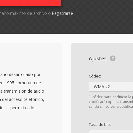
tamaño máximo de archivo o
Registrarse
Ajustes
ario desarrollado por
Códec:
 en 1995 como una de
WMA v2
la transmision de audio
El códec para codificar la 
a del acceso telefónico,
codificar" copia la transm
salida sin volver a codifica
io — permitia a los
argaba en lugar de
completo, un cambio de
Tasa de bits:
nutos podia tardar 30