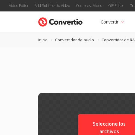
Video Editor
Add Subtitles to Video
Compress Video
GIF Editor
Te
Convertir
Inicio
Convertidor de audio
Convertidor de RA
Seleccione los
archivos