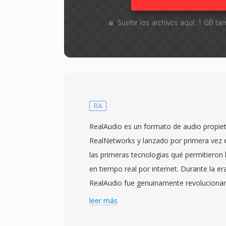
Suelte los archivos aquí. 1 GB 
RA
RealAudio es un formato de audio propiet
RealNetworks y lanzado por primera vez
las primeras tecnologias qué permitieron 
en tiempo real por internet. Durante la er
RealAudio fue genuinamente revolucionar
usuarios escuchar audio mientras se desc
leer más
esperar a qué se transfiriera el archivo 
paradigma cuando una cancion de tres mi