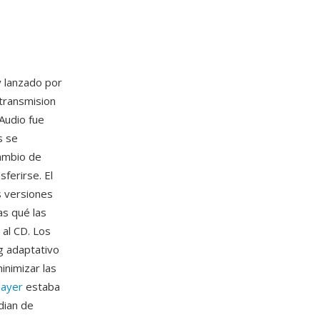
 lanzado por
transmision
lAudio fue
s se
cambio de
ferirse. El
s versiones
s qué las
 al CD. Los
ng adaptativo
inimizar las
layer
estaba
dian de