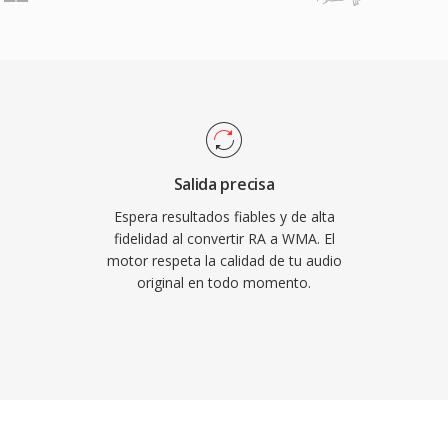
jas. La profunda
Player y el ecosistema
tribución durante la
e derechos digitales
de música en línea de esa
 manejan nativamente en
s para la reproducción
Salida precisa
e multiplataforma ha
Espera resultados fiables y de alta
FFmpeg y GStreamer,
fidelidad al convertir RA a WMA. El
motor respeta la calidad de tu audio
almente compatible qué
original en todo momento.
 Microsoft. El formato
redados, aunque los
en gran medida para