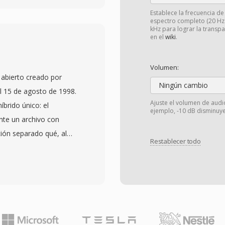
ciono a través de
Establece la frecuencia d
espectro completo (20 Hz -
imeras versiones usaban
kHz para lograr la transp
en el
wiki
.
 modems de 14.4 kbps,
(RealAudio 10, basado en
Volumen:
 archivos RA soportan
abierto creado por
riable, streaming
Ningún cambio
el 15 de agosto de 1998.
mos de almacenamiento en
Ajuste el volumen de audi
brido único: el
ejemplo, -10 dB disminuye
rupciones de
nte un archivo con
n su apogeo, RealPlayer
ión separado qué, al
de PCs, y emisoras como
Restablecer todo
inal bit a bit. Los
a sus transmisiones en
 solo el archivo con
e fue el concepto de
vo conservan ambos. El
 influyo en estándares
ta entero de 32 bits y
a sido reemplazado por
as de muestreo de hasta
tenido RA de la radio
mente amplias para
nversión para