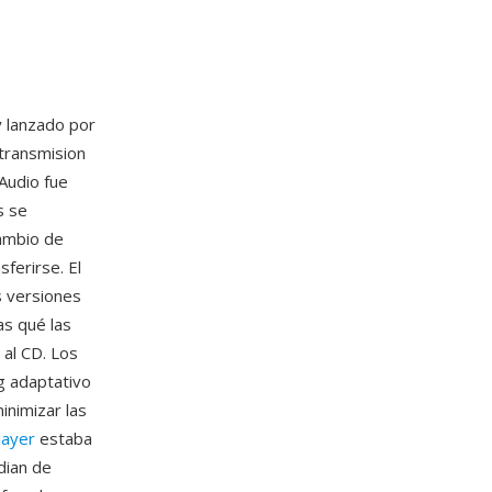
 lanzado por
transmision
lAudio fue
s se
cambio de
ferirse. El
s versiones
s qué las
 al CD. Los
ng adaptativo
inimizar las
layer
estaba
dian de