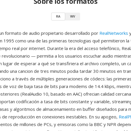
Sobre los formatos
RA
WV
un formato de audio propietario desarrollado por
RealNetworks
y
n 1995 como una de las primeras tecnologias qué permitieron la 
empo real por internet. Durante la era del acceso telefónico, Rea
revolucionario — permitia a los usuarios escuchar audio mientra
 lugar de esperar a qué se transfiriera el archivo completo, un 
ndo una cancion de tres minutos podia tardar 30 minutos en trans
ciono a través de múltiples generaciones de códecs: las primera
 de voz de baja tasa de bits para modems de 14.4 kbps, mientra
osteriores (RealAudio 10, basado en AAC) ofrecian calidad cercana
oportan codificación a tasa de bits constante y variable, streami
tasas y algoritmos de almacenamiento en buffer diseñados para m
s de reproducción en conexiones inestables. En su apogeo,
RealP
cientos de millones de PCs, y emisoras como la BBC y NPR depen