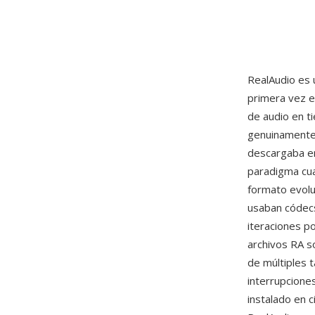
RealAudio es 
primera vez e
de audio en ti
genuinamente 
descargaba en
paradigma cua
formato evolu
usaban códecs
iteraciones p
archivos RA s
de múltiples 
interrupcione
instalado en 