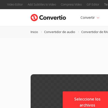
Video Editor
Add Subtitles to Video
Compress Video
GIF Editor
Te
Convertir
Inicio
Convertidor de audio
Convertidor de RA
Seleccione los
archivos