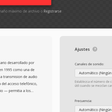
tamaño máximo de archivo o
Registrarse
Ajustes
ario desarrollado por
Canales de sonido:
 en 1995 como una de
Automático (Ningún
la transmision de audio
Establezca el número de c
a del acceso telefónico,
útil cuando se mezclan can
io — permitia a los
argaba en lugar de
Frecuencia:
completo, un cambio de
Automático (Ningún
nutos podia tardar 30