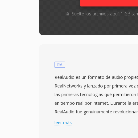
Suelte los archivos aquí. 1 GB 
RA
RealAudio es un formato de audio propiet
RealNetworks y lanzado por primera vez
las primeras tecnologias qué permitieron 
en tiempo real por internet. Durante la er
RealAudio fue genuinamente revolucionar
usuarios escuchar audio mientras se desc
leer más
esperar a qué se transfiriera el archivo 
paradigma cuando una cancion de tres mi