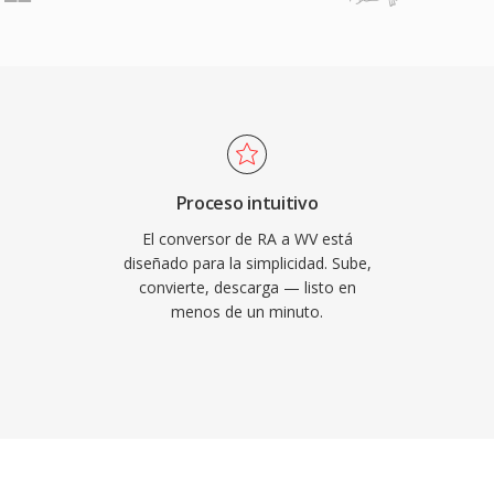
omo soporte. Las tasas
rdida típicamente
 original, competitivas
 en cierto material. La
teriores acelera
rdware moderno. La
 bajo licencia BSD y se
Proceso intuitivo
g y numerosas otras
El conversor de RA a WV está
metadatos enriquecidos
diseñado para la simplicidad. Sube,
convierte, descarga — listo en
ntegradas y valores
menos de un minuto.
anizativas incluso de la