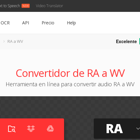
xt to Speech
Video Translator
OCR
API
Precio
Help
Excelente
RA a WV
Convertidor de RA a WV
Herramienta en línea para convertir audio RA a WV
RA