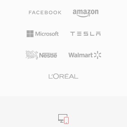
容,WavPack 5 已添加了对 DSD 的支持。在纯无
损模式下,压缩比通常可达原始大小的 40% 至
55%,与 FLAC 相当,在某些素材上甚至略优。后续
版本中的多核编码显著提升了在现代硬件上的处理
速度。开源库以 BSD 许可证发布,已集成到
foobar2000、VLC、FFmpeg 及众多其他工具
中。WavPack 还通过 APEv2 标签、嵌入式 CUE
表和 ReplayGain 值支持丰富的元数据,满足最严格
的音乐库管理需求。