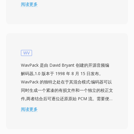
分钟的歌曲可能需要 30 分钟才能下载完成。该格
阅读更多
式经历了多代编解码器的演进:早期版本使用低比
特率语音编解码器,适配 14.4 kbps 的调制解调器;
后期版本(基于 AAC 构建的 RealAudio 10)则可提
供接近 CD 的音质。RA 文件支持恒定和可变比特
率编码、自适应多比特率流以及为不稳定连接设计
的缓冲算法,以最大限度减少播放中断。在鼎盛时
WV
期,RealPlayer 安装量达数亿台 PC,BBC 和 NPR
WavPack 是由 David Bryant 创建的开源音频编
等广播机构均依赖 RealAudio 进行在线音频流传
解码器,1.0 版本于 1998 年 8 月 15 日发布。
输。其持久的技术贡献在于自适应比特率流的理
WavPack 的独特之处在于其混合模式:编码器可以
念,这一概念影响了后来的 HLS 和 DASH 等标准。
同时生成一个紧凑的有损文件和一个独立的校正文
虽然已被现代编解码器所取代,但早期网络电台的
件,两者结合后可逐位还原原始 PCM 流。需要便
大量 RA 内容存档仍然存在,需要转换后才能在当
携性的用户只携带有损文件;需要存档质量的用户
阅读更多
前设备上播放。
则保留两个文件。该编解码器处理从 8 位到 32 位
整数及 32 位浮点的 PCM 音频,采样率最高可达
768 kHz — 这一规格足以覆盖 DSD 内