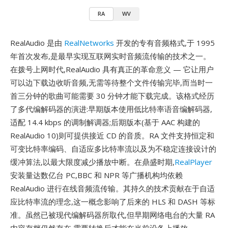
RA
WV
RealAudio 是由
RealNetworks
开发的专有音频格式,于 1995
年首次发布,是最早实现互联网实时音频流传输的技术之一。
在拨号上网时代,RealAudio 具有真正的革命意义 — 它让用户
可以边下载边收听音频,无需等待整个文件传输完毕,而当时一
首三分钟的歌曲可能需要 30 分钟才能下载完成。该格式经历
了多代编解码器的演进:早期版本使用低比特率语音编解码器,
适配 14.4 kbps 的调制解调器;后期版本(基于 AAC 构建的
RealAudio 10)则可提供接近 CD 的音质。RA 文件支持恒定和
可变比特率编码、自适应多比特率流以及为不稳定连接设计的
缓冲算法,以最大限度减少播放中断。在鼎盛时期,
RealPlayer
安装量达数亿台 PC,BBC 和 NPR 等广播机构均依赖
RealAudio 进行在线音频流传输。其持久的技术贡献在于自适
应比特率流的理念,这一概念影响了后来的 HLS 和 DASH 等标
准。虽然已被现代编解码器所取代,但早期网络电台的大量 RA