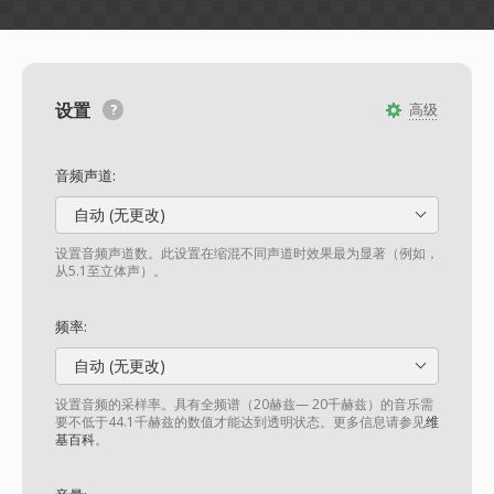
设置
高级
音频声道:
自动 (无更改)
设置音频声道数。此设置在缩混不同声道时效果最为显著（例如，
从5.1至立体声）。
频率:
自动 (无更改)
设置音频的采样率。具有全频谱（20赫兹— 20千赫兹）的音乐需
要不低于44.1千赫兹的数值才能达到透明状态。更多信息请参见
维
基百科
。