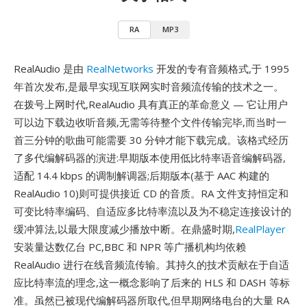
RA
MP3
RealAudio 是由
RealNetworks
开发的专有音频格式,于 1995
年首次发布,是最早实现互联网实时音频流传输的技术之一。
在拨号上网时代,RealAudio 具有真正的革命意义 — 它让用户
可以边下载边收听音频,无需等待整个文件传输完毕,而当时一
首三分钟的歌曲可能需要 30 分钟才能下载完成。该格式经历
了多代编解码器的演进:早期版本使用低比特率语音编解码器,
适配 14.4 kbps 的调制解调器;后期版本(基于 AAC 构建的
RealAudio 10)则可提供接近 CD 的音质。RA 文件支持恒定和
可变比特率编码、自适应多比特率流以及为不稳定连接设计的
缓冲算法,以最大限度减少播放中断。在鼎盛时期,
RealPlayer
安装量达数亿台 PC,BBC 和 NPR 等广播机构均依赖
RealAudio 进行在线音频流传输。其持久的技术贡献在于自适
应比特率流的理念,这一概念影响了后来的 HLS 和 DASH 等标
准。虽然已被现代编解码器所取代,但早期网络电台的大量 RA