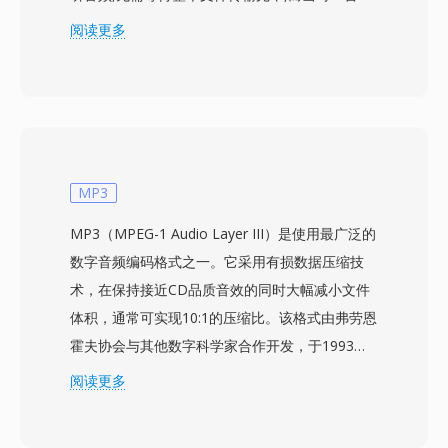
分钟的歌曲可能需要 30 分钟才能下载完成。该格
阅读更多
式经历了多代编解码器的演进:早期版本使用低比
特率语音编解码器,适配 14.4 kbps 的调制解调器;
后期版本(基于 AAC 构建的 RealAudio 10)则可提
供接近 CD 的音质。RA 文件支持恒定和可变比特
率编码、自适应多比特率流以及为不稳定连接设计
的缓冲算法,以最大限度减少播放中断。在鼎盛时
MP3
期,RealPlayer 安装量达数亿台 PC,BBC 和 NPR
MP3（MPEG-1 Audio Layer III）是使用最广泛的
等广播机构均依赖 RealAudio 进行在线音频流传
数字音频编码格式之一。它采用有损数据压缩技
输。其持久的技术贡献在于自适应比特率流的理
术，在保持接近CD品质音效的同时大幅减小文件
念,这一概念影响了后来的 HLS 和 DASH 等标准。
体积，通常可实现10:1的压缩比。该格式由弗劳恩
虽然已被现代编解码器所取代,但早期网络电台的
霍夫协会与其他数字科学家合作开发，于1993年
大量 RA 内容存档仍然存在,需要转换后才能在当
作为MPEG-1规范的一部分成为国际标准。MP3文
阅读更多
前设备上播放。
件可以不同的比特率进行编码，常见范围从128
kbps到320 kbps，让用户可以在文件大小和音频