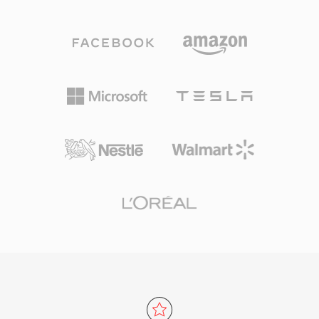
保真度之间灵活取舍。高效的压缩、广泛的设备兼
容性和小巧的文件体积使该格式成为数字音乐革命
的驱动力，使音乐的实际存储和互联网分发成为可
能。时至今日，MP3仍是几乎所有媒体播放器、
操作系统和便携设备上兼容性最广的音频格式之
一。