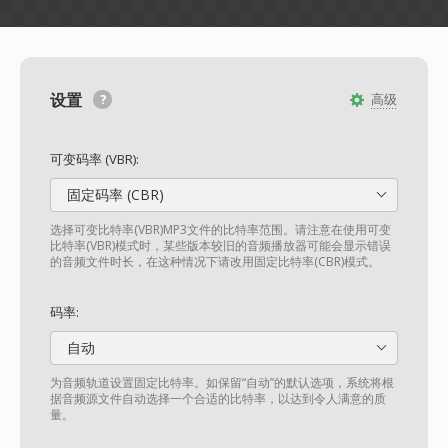
设置
高级
可变码率 (VBR):
固定码率 (CBR)
选择可变比特率(VBR)MP3文件的比特率范围。请注意在使用可变
比特率(VBR)模式时，某些版本较旧的音频播放器可能会显示错误
的音频文件时长，在这种情况下请改用固定比特率(CBR)模式。
码率:
自动
为音频轨道设置固定比特率。如保留“自动”的默认选项，系统将根
据音频源文件自动选择一个合适的比特率，以达到令人满意的质
量。