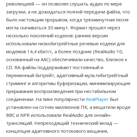
революцией — он позволял слушать аудио по мере
загрузки, а не дожидаться полной передачи файла, что
было настоящим прорывом, когда трёхминутная песня
могла скачиваться 30 минут. Формат прошёл через
несколько поколений кодеков: ранние версии
использовали низкобитрейтные речевые кодеки для
модемов 14,4 кбит/с, а более поздние (RealAudio 10,
основанный на AAC) обеспечивали качество, близкое к
CD. RA-файлы поддерживают постоянный и
переменный битрейт, адаптивный мультибитрейтный
стриминг и алгоритмы буферизации, минимизирующие
прерывания воспроизведения при нестабильном
соединении. На пике популярности
RealPlayer
был
установлен на сотнях миллионов ПК, а вещатели вроде
BBC и NPR использовали RealAudio для онлайн-
трансляций. Непреходящий технический вклад —
концепция адаптивного потокового вещания,