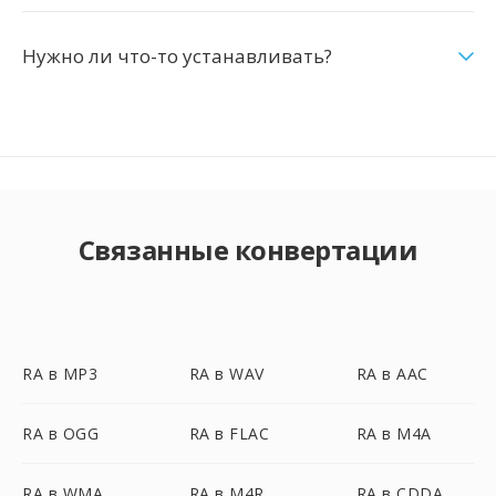
Нужно ли что-то устанавливать?
Связанные конвертации
RA в MP3
RA в WAV
RA в AAC
RA в OGG
RA в FLAC
RA в M4A
RA в WMA
RA в M4R
RA в CDDA