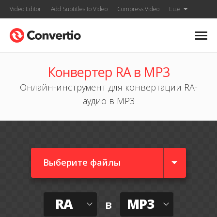
Video Editor
Add Subtitles to Video
Compress Video
Ещё
Конвертер RA в MP3
Онлайн-инструмент для конвертации RA-
аудио в MP3
Выберите файлы
RA
MP3
в