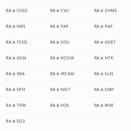
RA в CVSD
RA в CVU
RA в DVMS
RA в VMS
RA в FAP
RA в PAF
RA в FSSD
RA в SOU
RA в GSRT
RA в GSM
RA в HCOM
RA в HTK
RA в IMA
RA в IRCAM
RA в SLN
RA в SPH
RA в NIST
RA в SMP
RA в TXW
RA в VOX
RA в WVE
RA в SD2