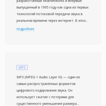
разработанный RealNetworks и впервые
выпущенный в 1995 году как одна из первых
технологий потоковой передачи звука в
реальном времени через интернет. В эпоху
модемного доступа RealAudio стал
подробнее
настоящей революцией — он позволял
слушать аудио по мере загрузки, а не
дожидаться полной передачи файла, что
было настоящим прорывом, когда
трёхминутная песня могла скачиваться 30
минут. Формат прошёл через несколько
MP3
поколений кодеков: ранние версии
MP3 (MPEG-1 Audio Layer III) — один из
использовали низкобитрейтные речевые
самых распространённых форматов
кодеки для модемов 14,4 кбит/с, а более
цифрового кодирования звука. Он
поздние (RealAudio 10, основанный на AAC)
использует сжатие с потерями для
обеспечивали качество, близкое к CD. RA-
существенного уменьшения размера