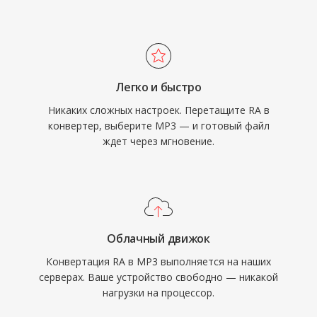
конвертации для воспроизведения на
распространение музыки через интернет.
современных устройствах.
Сегодня MP3 остаётся одним из наиболее
универсально поддерживаемых
аудиоформатов на практически всех
Легко и быстро
медиаплеерах, операционных системах и
Никаких сложных настроек. Перетащите RA в
портативных устройствах.
конвертер, выберите MP3 — и готовый файл
ждет через мгновение.
Облачный движок
Конвертация RA в MP3 выполняется на наших
серверах. Ваше устройство свободно — никакой
нагрузки на процессор.