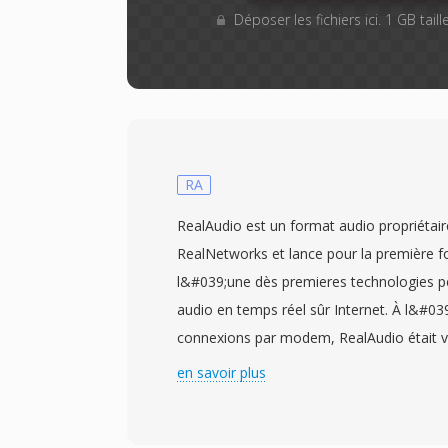
Déposer les fichiers ici. 1 GB tai
RA
RealAudio est un format audio propriétai
RealNetworks et lance pour la première 
l&#039;une dès premieres technologies pe
audio en temps réel sûr Internet. À l&#0
connexions par modem, RealAudio était v
revolutionnaire — il permettait àux utili
en savoir plus
l&#039;audio au fur et à mesure du téléc
d&#039;attendre le fichier entier, un ch