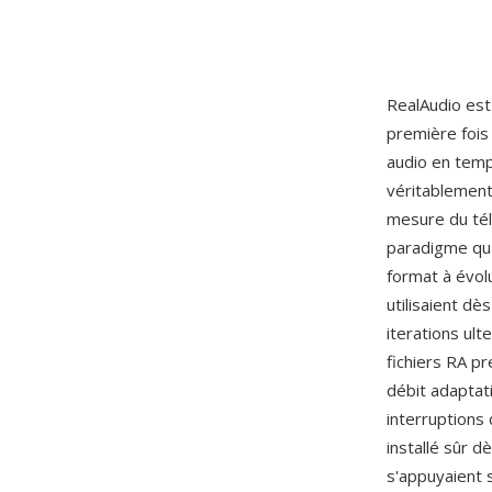
RealAudio est
première fois
audio en temp
véritablement 
mesure du tél
paradigme qua
format à évol
utilisaient d
iterations ult
fichiers RA pr
débit adaptat
interruptions
installé sûr 
s'appuyaient s