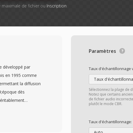
lle maximale de fichier ou
Inscription
Paramètres
re développé par
Taux d'échantillonnage v
fois en 1995 comme
Taux d'échantillonna
rmettant la diffusion
Sélectionnez la plage de dé
39;époque dès
Notez que certains ancien
de fichier audio incorrecte
éritablement
plutôt le mode CBR.
sateurs d&#039;ecouter
hargement plutôt que
Taux d'échantillonnage:
angement de paradigme
Auto