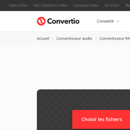
Video Editor
Add Subtitles to Video
Compress Video
GIF Editor
Te
Convertir
Accueil
Convertisseur audio
Convertisseur RA
Choisir les fichiers