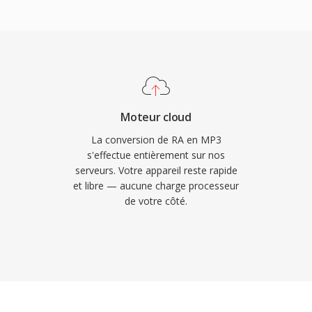
ion pour la lecture sûr
 compression, sa large
les de fichier réduites en
le numérique, rendant le
 Internet reellement
te l&#039;un dès formats
gé par la quasi-totalité
Moteur cloud
;exploitation et
La conversion de RA en MP3
s'effectue entièrement sur nos
serveurs. Votre appareil reste rapide
et libre — aucune charge processeur
de votre côté.