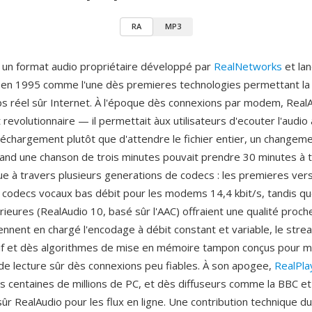
RA
MP3
 un format audio propriétaire développé par
RealNetworks
et lan
 en 1995 comme l'une dès premieres technologies permettant la 
s réel sûr Internet. À l'époque dès connexions par modem, RealA
revolutionnaire — il permettait àux utilisateurs d'ecouter l'audio 
échargement plutôt que d'attendre le fichier entier, un changem
nd une chanson de trois minutes pouvait prendre 30 minutes à t
ue à travers plusieurs generations de codecs : les premieres ver
ès codecs vocaux bas débit pour les modems 14,4 kbit/s, tandis qu
erieures (RealAudio 10, basé sûr l'AAC) offraient une qualité proc
ennent en chargé l'encodage à débit constant et variable, le stre
if et dès algorithmes de mise en mémoire tampon conçus pour mi
 de lecture sûr dès connexions peu fiables. À son apogee,
RealPla
dès centaines de millions de PC, et dès diffuseurs comme la BBC e
ûr RealAudio pour les flux en ligne. Une contribution technique du