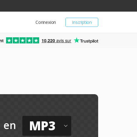
Connexion
Inscription
nt
10,220
avis sur
MP3
en