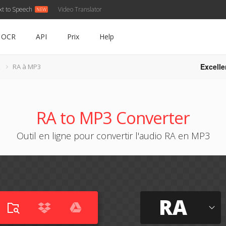
xt to Speech
Video Translator
OCR
API
Prix
Help
Excelle
RA à MP3
RA to MP3 Converter
Outil en ligne pour convertir l'audio RA en MP3
RA