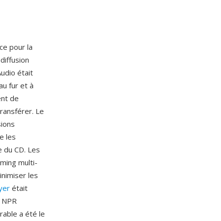
ce pour la
diffusion
udio était
au fur et à
ent de
ransférer. Le
sions
e les
he du CD. Les
aming multi-
nimiser les
yer
était
t NPR
rable a été le