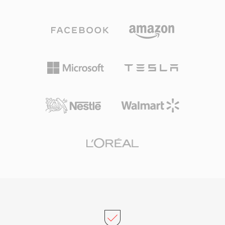
保真度之间灵活取舍。高效的压缩、广泛的设备兼
容性和小巧的文件体积使该格式成为数字音乐革命
的驱动力，使音乐的实际存储和互联网分发成为可
能。时至今日，MP3仍是几乎所有媒体播放器、
操作系统和便携设备上兼容性最广的音频格式之
一。