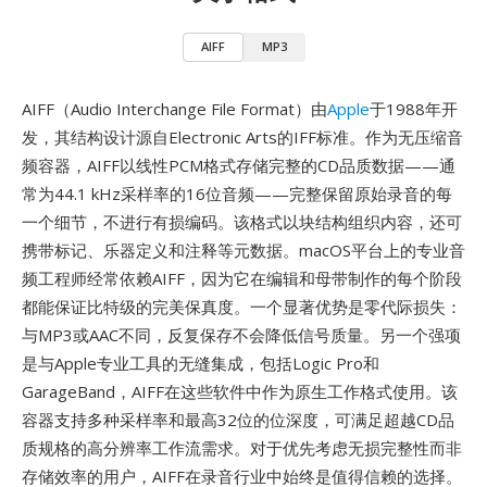
AIFF
MP3
AIFF（Audio Interchange File Format）由
Apple
于1988年开
发，其结构设计源自Electronic Arts的IFF标准。作为无压缩音
频容器，AIFF以线性PCM格式存储完整的CD品质数据——通
常为44.1 kHz采样率的16位音频——完整保留原始录音的每
一个细节，不进行有损编码。该格式以块结构组织内容，还可
携带标记、乐器定义和注释等元数据。macOS平台上的专业音
频工程师经常依赖AIFF，因为它在编辑和母带制作的每个阶段
都能保证比特级的完美保真度。一个显著优势是零代际损失：
与MP3或AAC不同，反复保存不会降低信号质量。另一个强项
是与Apple专业工具的无缝集成，包括Logic Pro和
GarageBand，AIFF在这些软件中作为原生工作格式使用。该
容器支持多种采样率和最高32位的位深度，可满足超越CD品
质规格的高分辨率工作流需求。对于优先考虑无损完整性而非
存储效率的用户，AIFF在录音行业中始终是值得信赖的选择。