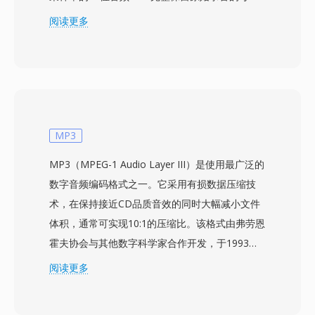
个细节，不进行有损编码。该格式以块结构组织内
阅读更多
容，还可携带标记、乐器定义和注释等元数据。
macOS平台上的专业音频工程师经常依赖AIFF，
因为它在编辑和母带制作的每个阶段都能保证比特
级的完美保真度。一个显著优势是零代际损失：与
MP3或AAC不同，反复保存不会降低信号质量。
另一个强项是与Apple专业工具的无缝集成，包括
MP3
Logic Pro和GarageBand，AIFF在这些软件中作
MP3（MPEG-1 Audio Layer III）是使用最广泛的
为原生工作格式使用。该容器支持多种采样率和最
数字音频编码格式之一。它采用有损数据压缩技
高32位的位深度，可满足超越CD品质规格的高分
术，在保持接近CD品质音效的同时大幅减小文件
辨率工作流需求。对于优先考虑无损完整性而非存
体积，通常可实现10:1的压缩比。该格式由弗劳恩
储效率的用户，AIFF在录音行业中始终是值得信
霍夫协会与其他数字科学家合作开发，于1993年
赖的选择。
作为MPEG-1规范的一部分成为国际标准。MP3文
阅读更多
件可以不同的比特率进行编码，常见范围从128
kbps到320 kbps，让用户可以在文件大小和音频