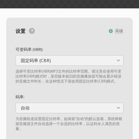
设置
高级
可变码率 (VBR):
固定码率 (CBR)
选择可变比特率(VBR)MP3文件的比特率范围。请注意在使用可变
比特率(VBR)模式时，某些版本较旧的音频播放器可能会显示错误
的音频文件时长，在这种情况下请改用固定比特率(CBR)模式。
码率:
自动
为音频轨道设置固定比特率。如保留“自动”的默认选项，系统将根
据音频源文件自动选择一个合适的比特率，以达到令人满意的质
量。