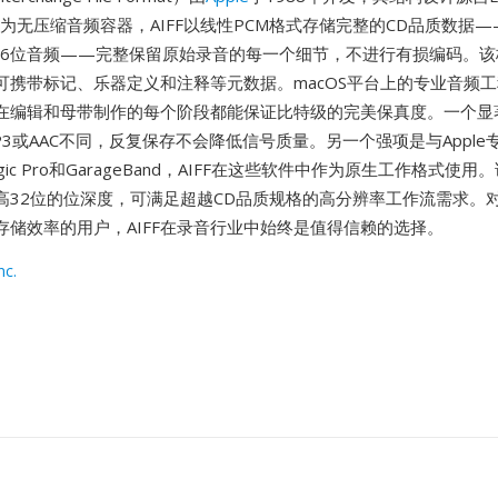
作为无压缩音频容器，AIFF以线性PCM格式存储完整的CD品质数据——
的16位音频——完整保留原始录音的每一个细节，不进行有损编码。
可携带标记、乐器定义和注释等元数据。macOS平台上的专业音频
为它在编辑和母带制作的每个阶段都能保证比特级的完美保真度。一个
3或AAC不同，反复保存不会降低信号质量。另一个强项是与Apple
ic Pro和GarageBand，AIFF在这些软件中作为原生工作格式使
高32位的位深度，可满足超越CD品质规格的高分辨率工作流需求。
存储效率的用户，AIFF在录音行业中始终是值得信赖的选择。
nc.