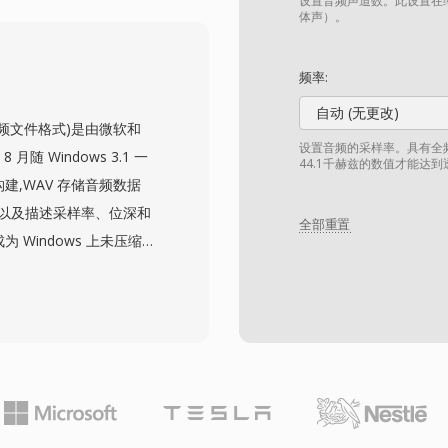
Pro和GarageBand，
设置音频声道数。此设置在缩
体声）。
。该容器支持多种采样率和
格的高分辨率工作流需求。
频率:
，AIFF在录音行业中始
自动 (无更改)
t,波形音频文件格式)是由微软和
设置音频的采样率。具有全频
月随 Windows 3.1 一
44.1千赫兹的数值才能达
建,WAV 存储音频数据
— 以及描述采样率、位深和
全部重置
 Windows 上未压缩音
频编辑器和媒体播放器通用
 kHz 立体声的 16 位采
浮点采样,采样率最高可达
于标准 WAV 不进行任何压
因此成为母带制作和存档的
持嵌入式元数据,实现时间戳标
一分钟 CD 音质的立体声