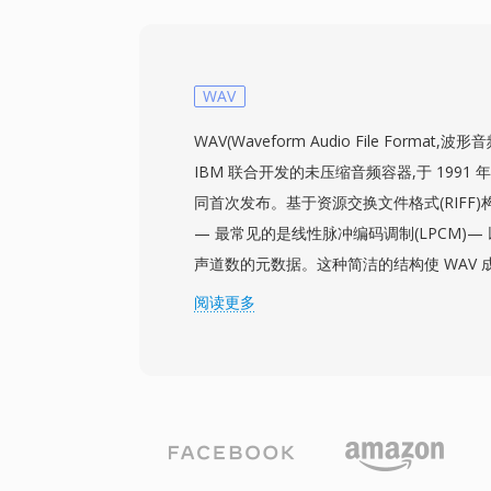
项是与Apple专业工具的无缝集成，包括Logic 
AIFF在这些软件中作为原生工作格式使用
最高32位的位深度，可满足超越CD品质规
对于优先考虑无损完整性而非存储效率的用户
WAV
终是值得信赖的选择。
WAV(Waveform Audio File Forma
IBM 联合开发的未压缩音频容器,于 1991 年 8 
同首次发布。基于资源交换文件格式(RIFF)构
— 最常见的是线性脉冲编码调制(LPCM)
声道数的元数据。这种简洁的结构使 WAV 成为
频的事实标准,也是几乎所有操作系统、音
阅读更多
的交换格式。CD 音质的 WAV 文件使用 44.1
样,而专业工作流通常采用 24 位或 32 位
192 kHz。一个重要优势是零损失保真度:由
缩,存储的数据是原始录音的精确数字表示,
首选。WAV 还通过 INFO 和 BWF 块支
记和制作备注。主要的取舍在于文件体积 — 