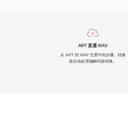
约占 10 MB — 且 32 位 RIFF 结构限定了 
已解除了这一限制。
AIFF 直通 WAV
从 AIFF 到 WAV 无需中间步骤。转换
器自动处理编解码器转换。