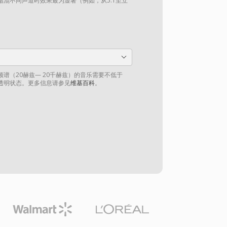
混不同声道时效果最为显著（例如，从5.1至立
谱（20赫兹— 20千赫兹）的音乐需要不低于
到透明状态。更多信息请参见
维基百科
。