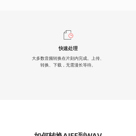
4 GB 的上限,但 RF64 格式
快速处理
大多数音频转换在片刻内完成。上传、
转换、下载，无需漫长等待。
如何转换AIFF到WAV