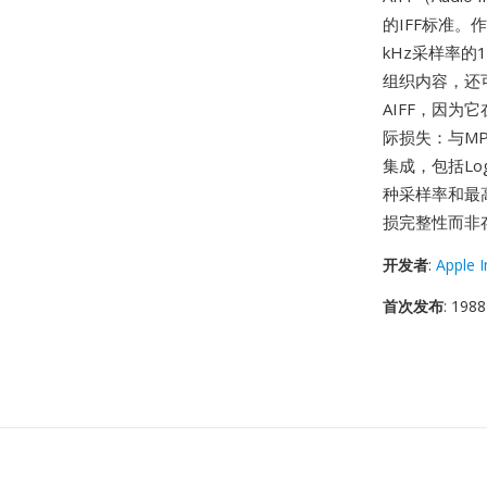
的IFF标准。
kHz采样率
组织内容，还
AIFF，因
际损失：与MP
集成，包括Log
种采样率和最
损完整性而非
开发者
:
Apple I
首次发布
: 1988