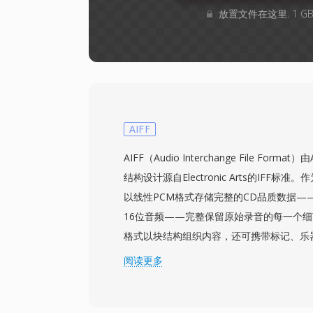
放置文件在这里. 1 
AIFF
AIFF（Audio Interchange File Form
结构设计源自Electronic Arts的IFF标
以线性PCM格式存储完整的CD品质数据——通
16位音频——完整保留原始录音的每一个
格式以块结构组织内容，还可携带标记、乐
macOS平台上的专业音频工程师经常依赖A
阅读更多
制作的每个阶段都能保证比特级的完美保真
际损失：与MP3或AAC不同，反复保存不