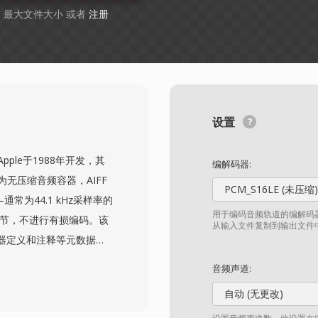
GB 最大文件大小 或者
注册
设置
at）由Apple于1988年开发，其
编解码器:
准。作为无压缩音频容器，AIFF
PCM_S16LE (未压缩)
常为44.1 kHz采样率的
用于编码音频轨道的编解码器
细节，不进行有损编码。该
从输入文件复制到输出文件
器定义和注释等元数据。
IFF，因为它在编辑和母带
音频声道:
度。一个显著优势是零代
自动 (无更改)
会降低信号质量。另一个强