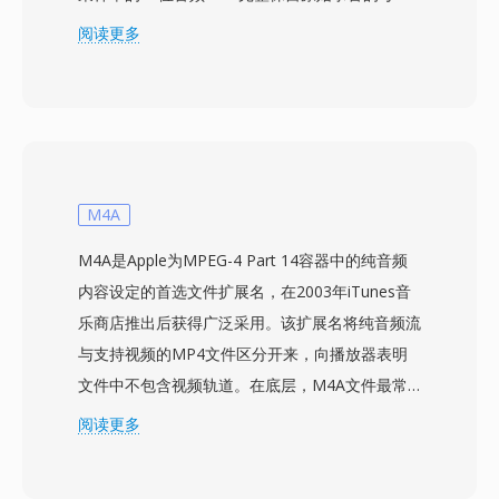
个细节，不进行有损编码。该格式以块结构组织内
阅读更多
容，还可携带标记、乐器定义和注释等元数据。
macOS平台上的专业音频工程师经常依赖AIFF，
因为它在编辑和母带制作的每个阶段都能保证比特
级的完美保真度。一个显著优势是零代际损失：与
MP3或AAC不同，反复保存不会降低信号质量。
另一个强项是与Apple专业工具的无缝集成，包括
M4A
Logic Pro和GarageBand，AIFF在这些软件中作
M4A是Apple为MPEG-4 Part 14容器中的纯音频
为原生工作格式使用。该容器支持多种采样率和最
内容设定的首选文件扩展名，在2003年iTunes音
高32位的位深度，可满足超越CD品质规格的高分
乐商店推出后获得广泛采用。该扩展名将纯音频流
辨率工作流需求。对于优先考虑无损完整性而非存
与支持视频的MP4文件区分开来，向播放器表明
储效率的用户，AIFF在录音行业中始终是值得信
文件中不包含视频轨道。在底层，M4A文件最常
赖的选择。
封装AAC-LC（Advanced Audio Coding, Low
阅读更多
Complexity）比特流，不过Apple
Lossless（ALAC）编码也使用相同的扩展名。