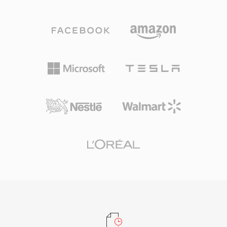
AAC编码的M4A文件在同等比特率下提供比MP3
更好的音质，这得益于改进的频谱带复制、时域噪
声整形和更精细的心理声学模型。支持高达96
kHz的采样率和24位的位深度。Apple生态系统的
集成无缝衔接——iTunes、Apple Music、
iPhone、iPad和macOS均原生处理M4A——同时
第三方支持覆盖VLC、foobar2000、Android及大
多数车载信息娱乐系统。该格式的三大核心优势
是：相比老旧有损编解码器更卓越的编码效率，通
过MP4原子结构实现的丰富元数据支持（封面、
章节、歌词），以及同时服务有损和无损工作流的
双模式灵活性。