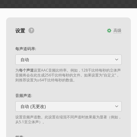
设置
高级
每声道码率:
自动
为
每个声道
设置AAC音频比特率。例如，128千比特每秒的立体声
音频将会在此生成256千比特每秒的文件。如果设置为“自定义”，
则推荐设置为≥64千比特每秒的数值。
音频声道:
自动 (无更改)
设置音频声道数。此设置在缩混不同声道时效果最为显著（例如，
从5.1至立体声）。