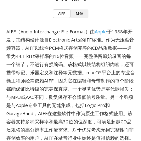
AIFF
M4A
AIFF（Audio Interchange File Format）由
Apple
于1988年开
发，其结构设计源自Electronic Arts的IFF标准。作为无压缩音
频容器，AIFF以线性PCM格式存储完整的CD品质数据——通
常为44.1 kHz采样率的16位音频——完整保留原始录音的每
一个细节，不进行有损编码。该格式以块结构组织内容，还可
携带标记、乐器定义和注释等元数据。macOS平台上的专业音
频工程师经常依赖AIFF，因为它在编辑和母带制作的每个阶段
都能保证比特级的完美保真度。一个显著优势是零代际损失：
与MP3或AAC不同，反复保存不会降低信号质量。另一个强项
是与Apple专业工具的无缝集成，包括Logic Pro和
GarageBand，AIFF在这些软件中作为原生工作格式使用。该
容器支持多种采样率和最高32位的位深度，可满足超越CD品
质规格的高分辨率工作流需求。对于优先考虑无损完整性而非
存储效率的用户，AIFF在录音行业中始终是值得信赖的选择。