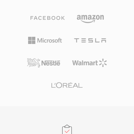
AAC编码的M4A文件在同等比特率下提供比MP3
更好的音质，这得益于改进的频谱带复制、时域噪
声整形和更精细的心理声学模型。支持高达96
kHz的采样率和24位的位深度。Apple生态系统的
集成无缝衔接——iTunes、Apple Music、
iPhone、iPad和macOS均原生处理M4A——同时
第三方支持覆盖VLC、foobar2000、Android及大
多数车载信息娱乐系统。该格式的三大核心优势
是：相比老旧有损编解码器更卓越的编码效率，通
过MP4原子结构实现的丰富元数据支持（封面、
章节、歌词），以及同时服务有损和无损工作流的
双模式灵活性。