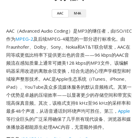
AAC
M4A
AAC（Advanced Audio Coding）是MP3的继任者，由ISO/IEC
作为
MPEG-2
及后续MPEG-4规范的一部分进行标准化。由
Fraunhofer、Dolby、Sony、Nokia和AT&T联合研发，AAC在
同等或更低比特率下提供更出色的音质——96 kbps的AAC音
频流在感知质量上通常可媲美128 kbps的MP3文件。该编解
码器采用改进的离散余弦变换，结合先进的心理声学模型和时
域噪声整形技术。AAC是Apple生态系统（iTunes、iPhone、
iPad）、YouTube及众多流媒体服务的默认音频格式。其第一
个优势是卓越的压缩效率——以显著更少的存储空间和带宽实
现高保真音频。其次，该格式支持8 kHz至96 kHz的采样率和
最多48个声道，从语音通话到环绕声均可胜任。第三，
Apple
等行业巨头的广泛采用确保了几乎所有现代设备、浏览器和媒
体播放器都能原生处理AAC内容，无需额外插件。