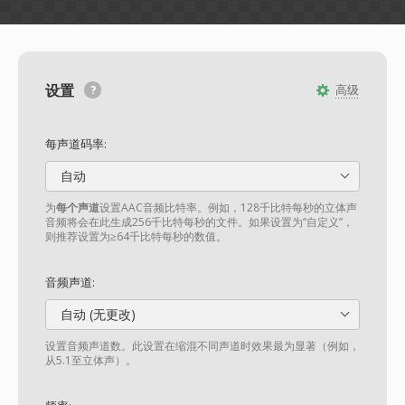
设置
高级
每声道码率:
自动
为
每个声道
设置AAC音频比特率。例如，128千比特每秒的立体声
音频将会在此生成256千比特每秒的文件。如果设置为“自定义”，
则推荐设置为≥64千比特每秒的数值。
音频声道:
自动 (无更改)
设置音频声道数。此设置在缩混不同声道时效果最为显著（例如，
从5.1至立体声）。