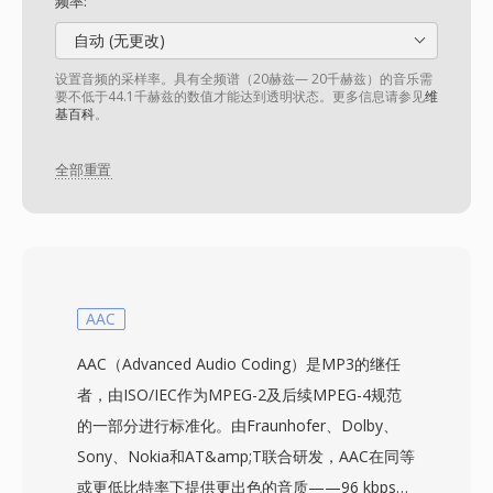
频率:
自动 (无更改)
设置音频的采样率。具有全频谱（20赫兹— 20千赫兹）的音乐需
要不低于44.1千赫兹的数值才能达到透明状态。更多信息请参见
维
基百科
。
全部重置
AAC
AAC（Advanced Audio Coding）是MP3的继任
者，由ISO/IEC作为MPEG-2及后续MPEG-4规范
的一部分进行标准化。由Fraunhofer、Dolby、
Sony、Nokia和AT&amp;T联合研发，AAC在同等
或更低比特率下提供更出色的音质——96 kbps的