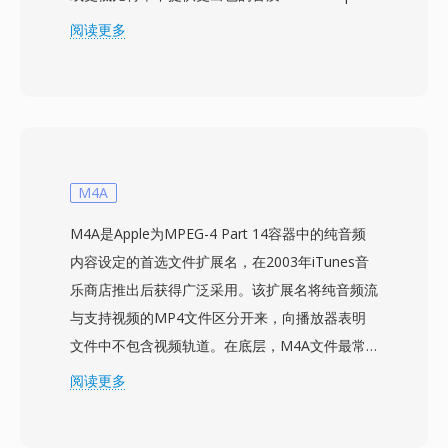
AAC音频流在感知质量上通常可媲美128 kbps的
阅读更多
MP3文件。该编解码器采用改进的离散余弦变
换，结合先进的心理声学模型和时域噪声整形技
术。AAC是Apple生态系统（iTunes、iPhone、
iPad）、YouTube及众多流媒体服务的默认音频
格式。其第一个优势是卓越的压缩效率——以显
著更少的存储空间和带宽实现高保真音频。其次，
M4A
该格式支持8 kHz至96 kHz的采样率和最多48个声
M4A是Apple为MPEG-4 Part 14容器中的纯音频
道，从语音通话到环绕声均可胜任。第三，Apple
内容设定的首选文件扩展名，在2003年iTunes音
等行业巨头的广泛采用确保了几乎所有现代设备、
乐商店推出后获得广泛采用。该扩展名将纯音频流
浏览器和媒体播放器都能原生处理AAC内容，无需
与支持视频的MP4文件区分开来，向播放器表明
额外插件。
文件中不包含视频轨道。在底层，M4A文件最常
封装AAC-LC（Advanced Audio Coding, Low
阅读更多
Complexity）比特流，不过Apple
Lossless（ALAC）编码也使用相同的扩展名。