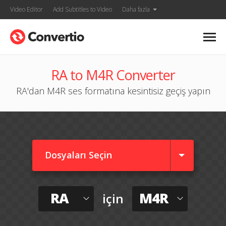
Video Editor
Add Subtitles to Video
Daha fazla
RA to M4R Converter
RA'dan M4R ses formatına kesintisiz geçiş yapın
Dosyaları Seçin
RA
M4R
için