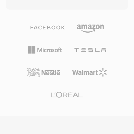
kısıtlamasıdır. Apple bu yaklaşımı seçerek
milyonlarca PC&#039;ye kurulmuştu ve BBC ile
mevcut AAC kodlayıcı altyapısının kodek
NPR gibi yayıncılar çevrimiçi akışları için
düzeyinde değişiklik gerektirmeden zil sesleri
RealAudio&#039;ya güveniyordu. Kalıcı teknik
üretmesini sağlamıştır; ayrı uzantı işe normal
katkısı, daha sonra HLS ve DASH gibi
müzik parçalarının zil sesi seçicisinde
standartları etkileyen uyarlanabilir bit hızlı akış
görünmesini ve tam tersini engeller. M4R
konseptiydi. Modern kodekler tarafından
oluşturmak, kısa bir ses klibini AAC olarak
yerinden edilmiş olsa da erken dönem web
kodlamayı, izin verilen uzunluğa kırpmayı ve
radyosundan geniş RA içerik arşivleri hâlâ
dosyayı yeniden adlandırmayı içerir. iTunes
mevcuttur ve güncel cihazlarda oynatım için
(veya yeni macOS&#039;ta Apple Music) ve
dönüştürme gerektirmektedir.
GarageBand yerleşik iş akışları sunar ve
Audacity gibi üçüncü taraf araçlar da bunu
kolaylıkla yapar. Eşitlendiğinde veya
indirildiğinde zil sesi, aramalar, alarmlar ve
kişiye özel uyarılar için iOS ayarlarına entegre
olur. Pratik avantajları arasında iTunes eşitleme