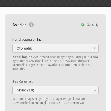
Ayarlar
Gelişmiş
Kanal başına bit hızı:
Otomatik
Kanal başına
AAC ses bit oranını ayarlayın. Örneğin, burada
ayarlanmış 128 kbps'li stereo ses bir 256 kbps dosyası
üretecektir. Eğer "Özel" e ayarlanırsa, önerilen aralık ≥64
kbps'dir.
Ses Kanalları:
Mono (1.0)
Ses kanalı sayısını ayarlayın. Bu ayar en çok kanalları
downmixlerken kullanışlıdır (örn. 5,1'den stereo'ya).