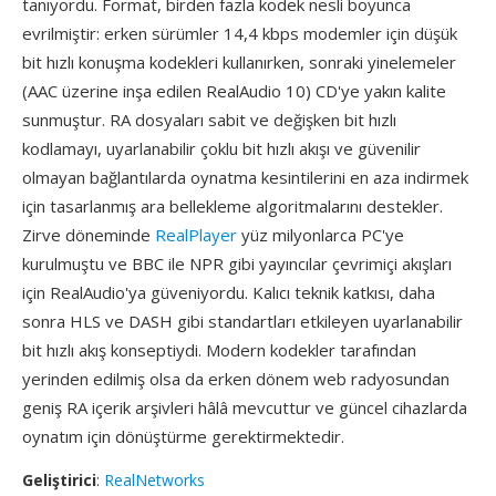
tanıyordu. Format, birden fazla kodek nesli boyunca
evrilmiştir: erken sürümler 14,4 kbps modemler için düşük
bit hızlı konuşma kodekleri kullanırken, sonraki yinelemeler
(AAC üzerine inşa edilen RealAudio 10) CD'ye yakın kalite
sunmuştur. RA dosyaları sabit ve değişken bit hızlı
kodlamayı, uyarlanabilir çoklu bit hızlı akışı ve güvenilir
olmayan bağlantılarda oynatma kesintilerini en aza indirmek
için tasarlanmış ara bellekleme algoritmalarını destekler.
Zirve döneminde
RealPlayer
yüz milyonlarca PC'ye
kurulmuştu ve BBC ile NPR gibi yayıncılar çevrimiçi akışları
için RealAudio'ya güveniyordu. Kalıcı teknik katkısı, daha
sonra HLS ve DASH gibi standartları etkileyen uyarlanabilir
bit hızlı akış konseptiydi. Modern kodekler tarafından
yerinden edilmiş olsa da erken dönem web radyosundan
geniş RA içerik arşivleri hâlâ mevcuttur ve güncel cihazlarda
oynatım için dönüştürme gerektirmektedir.
Geliştirici
:
RealNetworks