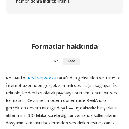
hemen sonra indirebilirsiniz
Formatlar hakkında
RA
M4R
RealAudio,
RealNetworks
tarafından geliştirilen ve 1995'te
i̇nternet üzerinden gerçek zamanlı ses akışını sağlayan i̇lk
teknolojilerden biri olarak piyasaya sürülen tescilli bir ses
formatıdır. Çevirmeli modem döneminde RealAudio
gerçekten devrim niteliğindeydi — üç dakikalık bir şarkının
aktarımının 30 dakika sürebildiği bir zamanda kullanıcıların
dosyanın tamamını beklemeden ses dinlemesine olanak