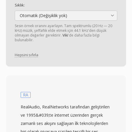
Sıklık:
Otomatik (Değişiklik yok)
Sesin örnek oranını ayarlayın. Tam spektrumlu (20 Hz — 20
kHz) müzik, şeffaflık elde etmek için 44.1 kHz'den düşük
olmayan değerler gerektirir.
Viki
'de daha fazla bilgi
bulunabilir.
Hepsini sıfırla
RA
RealAudio, RealNetworks tarafından geliştirilen
ve 1995&#039;te i̇nternet üzerinden gerçek
zamanlı ses akışını sağlayan i̇lk teknolojilerden
biri olarak piyasaya sürülen tescilli bir ses