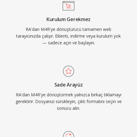
veya AirDrop aracılığıyla herhangi bir
iPhone&#039;a zahmetsiz dağıtım, küçük
Kurulum Gerekmez
dosya boyutlarında bile AAC kodekinden yüksek
RA'dan M4R'ye dönüştürücü tamamen web
kaliteli oynatma ve anında arayan kimliği için
tarayıcınızda çalışır. Eklenti, indirme veya kurulum yok
belirli kişilere bireysel zil sesleri atama imkanı
— sadece açın ve başlayın.
yer alır.
Sade Arayüz
RA'dan M4R'ye dönüştürmek yalnızca birkaç tıklamayı
gerektirir. Dosyanızı sürükleyin, çıktı formatını seçin ve
sonucu alın.