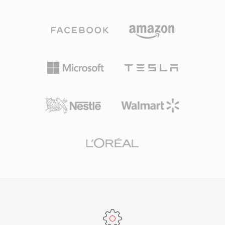
yanı sıra 32 bit tam sayı örneklere kadar yüksek
NPR gibi yayıncılar çevrimiçi akışları için
çözünürlüklü içeriği de işleyerek hem günlük
RealAudio&#039;ya güveniyordu. Kalıcı teknik
dinleme hem de profesyonel arşivleme için
katkısı, daha sonra HLS ve DASH gibi
uygundur. İşleme hızı TTA&#039;nın belirleyici
standartları etkileyen uyarlanabilir bit hızlı akış
güçlü yönlerinden biridir — kodek, ağır CPU
konseptiydi. Modern kodekler tarafından
talepleri olmadan hızlı kodlama ve kod çözme
yerinden edilmiş olsa da erken dönem web
gerçekleştirerek eski donanımlarda bile hafif
radyosundan geniş RA içerik arşivleri hâlâ
kalır. Dosya yapısı ID3v1, ID3v2 ve APEv2 üst
mevcuttur ve güncel cihazlarda oynatım için
veri etiketlerini destekler, böylece parça bilgileri
dönüştürme gerektirmektedir.
ve albüm kapağı sesle birlikte taşınır. Birçok
taşınabilir oynatıcıda donanım desteği
sağlanmış olup bu durum TTA&#039;ya bazı
rakip kayıpsız formatlara göre pratik bir avantaj
kazandırmıştır. Açık kaynak referans uygulaması
GNU GPL lisansı altında dağıtılarak topluluk
benimsemesini ve üçüncü taraf