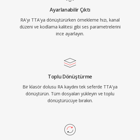
entegrasyonlarını teşvik eder. FLAC gibi daha
Ayarlanabilir Çıktı
yeni kodekler kayıpsız ses alanında daha büyük
RA'yı TTA'ya dönüştürürken örnekleme hızı, kanal
bir pay yakalamış olsa da TTA, sadeliğine ve
düzeni ve kodlama kalitesi gibi ses parametrelerini
şeffaf sıkıştırmasına değer veren kullanıcılara
ince ayarlayın.
hizmet etmeye devam etmektedir.
Toplu Dönüştürme
Bir klasör dolusu RA kaydını tek seferde TTA'ya
dönüştürün. Tüm dosyaları yükleyin ve toplu
dönüştürücüye bırakın.