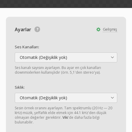
Ayarlar
Gelişmiş
Ses Kanalları:
Otomatik (Değişiklik yok)
Ses kanalı sayısını ayarlayın. Bu ayar en çok kanalları
downmixlerken kullanışlıdır (örn. 5,1'den stereo'ya).
Sıklık:
Otomatik (Değişiklik yok)
Sesin örnek oranını ayarlayın. Tam spektrumlu (20 Hz — 20
kHz) müzik, şeffaflık elde etmek için 44.1 kHz'den düşük
olmayan değerler gerektirir.
Viki
'de daha fazla bilgi
bulunabilir.