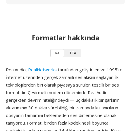
Formatlar hakkında
RA
TTA
RealAudio,
RealNetworks
tarafından geliştirilen ve 1995'te
i̇nternet üzerinden gerçek zamanlı ses akışını sağlayan i̇lk
teknolojilerden biri olarak piyasaya sürülen tescilli bir ses
formatıdır. Çevirmeli modem döneminde RealAudio
gerçekten devrim niteliğindeydi — üç dakikalık bir şarkının
aktarımının 30 dakika sürebildiği bir zamanda kullanıcıların
dosyanın tamamını beklemeden ses dinlemesine olanak
tanıyordu. Format, birden fazla kodek nesli boyunca
evrilmiştir: erken sürümler 14,4 kbps modemler için düşük