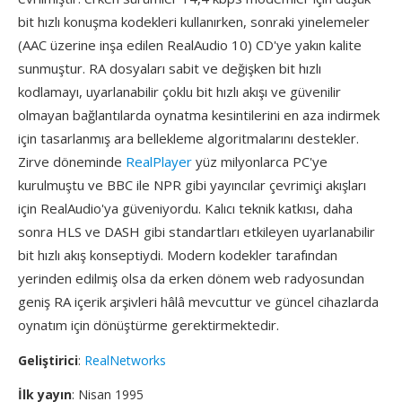
bit hızlı konuşma kodekleri kullanırken, sonraki yinelemeler
(AAC üzerine inşa edilen RealAudio 10) CD'ye yakın kalite
sunmuştur. RA dosyaları sabit ve değişken bit hızlı
kodlamayı, uyarlanabilir çoklu bit hızlı akışı ve güvenilir
olmayan bağlantılarda oynatma kesintilerini en aza indirmek
için tasarlanmış ara bellekleme algoritmalarını destekler.
Zirve döneminde
RealPlayer
yüz milyonlarca PC'ye
kurulmuştu ve BBC ile NPR gibi yayıncılar çevrimiçi akışları
için RealAudio'ya güveniyordu. Kalıcı teknik katkısı, daha
sonra HLS ve DASH gibi standartları etkileyen uyarlanabilir
bit hızlı akış konseptiydi. Modern kodekler tarafından
yerinden edilmiş olsa da erken dönem web radyosundan
geniş RA içerik arşivleri hâlâ mevcuttur ve güncel cihazlarda
oynatım için dönüştürme gerektirmektedir.
Geliştirici
:
RealNetworks
İlk yayın
: Nisan 1995