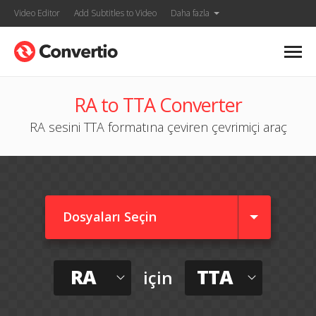
Video Editor
Add Subtitles to Video
Daha fazla
RA to TTA Converter
RA sesini TTA formatına çeviren çevrimiçi araç
Dosyaları Seçin
RA
TTA
için