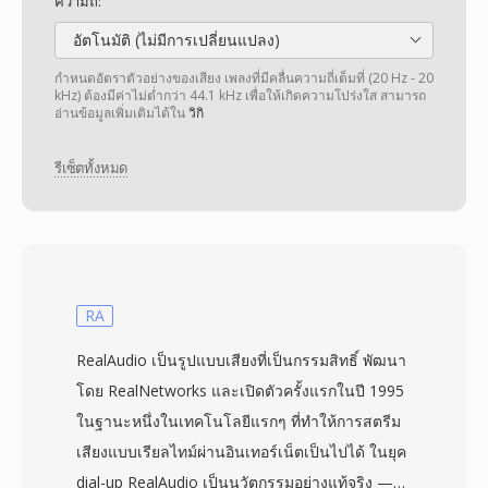
ความถี่:
อัตโนมัติ (ไม่มีการเปลี่ยนแปลง)
กำหนดอัตราตัวอย่างของเสียง เพลงที่มีคลื่นความถี่เต็มที่ (20 Hz - 20
kHz) ต้องมีค่าไม่ต่ำกว่า 44.1 kHz เพื่อให้เกิดความโปร่งใส สามารถ
อ่านข้อมูลเพิ่มเติมได้ใน
วิกิ
รีเซ็ตทั้งหมด
RA
RealAudio เป็นรูปแบบเสียงที่เป็นกรรมสิทธิ์ พัฒนา
โดย RealNetworks และเปิดตัวครั้งแรกในปี 1995
ในฐานะหนึ่งในเทคโนโลยีแรกๆ ที่ทำให้การสตรีม
เสียงแบบเรียลไทม์ผ่านอินเทอร์เน็ตเป็นไปได้ ในยุค
dial-up RealAudio เป็นนวัตกรรมอย่างแท้จริง —