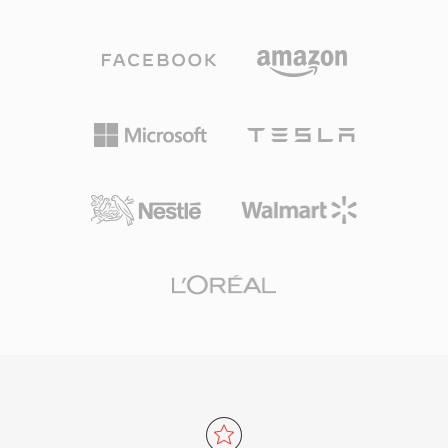
คอนเทนเนอร์นี้ไม่ขึ้นกับโคเดก โดยทำหน้าที่เป็นตัว
เนื้อหา RA จำนวนมากจากยุคเริ่มต้นของวิทยุเว็บยัง
ห่อหุ้มสำหรับขนส่งที่รองรับบิตสตรีมลอจิคัลแบบต่อ
คงมีอยู่และต้องการการแปลงเพื่อเล่นบนอุปกรณ์
เนื่องและการค้นหาตำแหน่งแบบ granule ข้อดี
ปัจจุบัน
อย่างหนึ่งของ OGA คือความสามารถในการทำงาน
ร่วมกัน — แอปพลิเคชันที่พบนามสกุล .oga
สามารถปรับแต่งสำหรับการเล่นเฉพาะเสียงโดยไม่
ต้องตรวจสอบแทร็กวิดีโอ ทำให้โหลดเร็วขึ้นและใช้
หน่วยความจำน้อยลง เนื่องจากคอนเทนเนอร์ Ogg
และโคเดกที่เกี่ยวข้องเป็นโอเพนซอร์สและปลอดค่า
ลิขสิทธิ์ทั้งหมด OGA จึงหลีกเลี่ยงความซับซ้อนของ
การอนุญาตสิทธิบัตรที่ส่งผลกระทบต่อรูปแบบที่เป็น
กรรมสิทธิ์ รูปแบบนี้รองรับเมทาดาทา Vorbis
comment สำหรับการแท็กข้อมูลศิลปิน อัลบั้ม และ
แทร็กอย่างเป็นมาตรฐาน OGA เล่นได้โดยตรงใน
Firefox, เบราว์เซอร์ที่ใช้ Chromium, VLC และ
สภาพแวดล้อมเดสก์ท็อป Linux ส่วนใหญ่ ทำให้เป็น