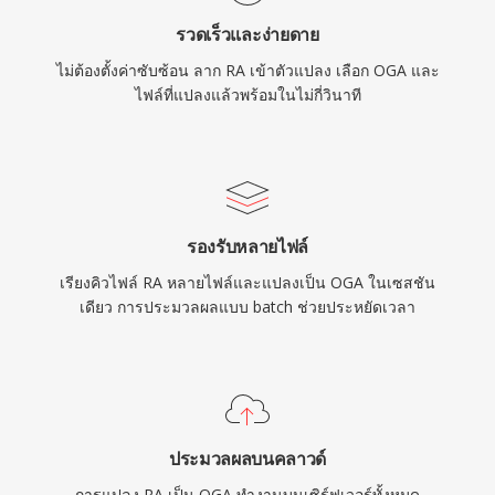
ตัวเลือกที่เหมาะสมสำหรับการเผยแพร่เสียงบนเว็บ
รวดเร็วและง่ายดาย
และเวิร์กโฟลว์การจัดเก็บถาวร
ไม่ต้องตั้งค่าซับซ้อน ลาก RA เข้าตัวแปลง เลือก OGA และ
ไฟล์ที่แปลงแล้วพร้อมในไม่กี่วินาที
รองรับหลายไฟล์
เรียงคิวไฟล์ RA หลายไฟล์และแปลงเป็น OGA ในเซสชัน
เดียว การประมวลผลแบบ batch ช่วยประหยัดเวลา
ประมวลผลบนคลาวด์
การแปลง RA เป็น OGA ทำงานบนเซิร์ฟเวอร์ทั้งหมด