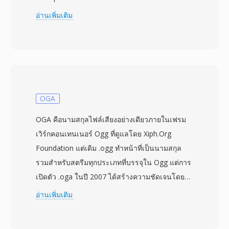
ช่วยให้ผู้ใช้ฟังเสียงขณะดาวน์โหลดแทนที่จะรอให้
อ่านเพิ่มเติม
ไฟล์ทั้งหมดเสร็จ ซึ่งเป็นการเปลี่ยนแปลงครั้งใหญ่
ในยุคที่เพลงสามนาทีอาจใช้เวลาโหลดถึง 30 นาที
รูปแบบนี้พัฒนาผ่านโคเดกหลายรุ่น — เวอร์ชันแรก
ใช้โคเดกเสียงพูดบิตเรตต่ำสำหรับโมเด็ม 14.4 kbps
ในขณะที่รุ่นหลัง (RealAudio 10 ที่สร้างบน AAC)
ให้คุณภาพใกล้เคียง CD ไฟล์ RA รองรับการเข้า
OGA
รหัสบิตเรตคงที่และแปรผัน สตรีมมิงแบบหลายบิต
OGA คือนามสกุลไฟล์เสียงอย่างเดียวภายในเฟรม
เรตแบบปรับตัว และอัลกอริทึมบัฟเฟอร์ที่ออกแบบมา
เวิร์กคอนเทนเนอร์ Ogg ที่ดูแลโดย Xiph.Org
เพื่อลดการหยุดชะงักของการเล่นบนการเชื่อมต่อที่
Foundation แต่เดิม .ogg ทำหน้าที่เป็นนามสกุล
ไม่เสถียร ในช่วงพีค RealPlayer ถูกติดตั้งบน PC
รวมสำหรับสตรีมทุกประเภทที่บรรจุใน Ogg แต่การ
หลายร้อยล้านเครื่อง และสถานีวิทยุอย่าง BBC และ
เปิดตัว .oga ในปี 2007 ได้สร้างความชัดเจนโดย
NPR ใช้ RealAudio สำหรับสตรีมออนไลน์ ผลงาน
ระบุอย่างแจ้งชัดว่าไฟล์มีเฉพาะข้อมูลเสียงเท่านั้น
อ่านเพิ่มเติม
ทางเทคนิคที่ยั่งยืนคือแนวคิดสตรีมมิงแบบปรับบิต
ภายในแล้ว ไฟล์ OGA สามารถบรรจุเสียงที่เข้ารหัส
เรตที่มีอิทธิพลต่อมาตรฐานในภายหลังเช่น HLS
ด้วย Vorbis, FLAC, Speex หรือ Opus ได้ —
และ DASH แม้ถูกแทนที่โดยโคเดกสมัยใหม่ แต่คลัง