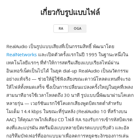
เกี่ยวกับรูปแบบไฟล์
RA
OGA
RealAudio เป็นรูปแบบเสียงที่เป็นกรรมสิทธิ์ พัฒนาโดย
RealNetworks
และเปิดตัวครั้งแรกในปี 1995 ในฐานะหนึ่งใน
เทคโนโลยีแรกๆ ที่ทำให้การสตรีมเสียงแบบเรียลไทม์ผ่าน
อินเทอร์เน็ตเป็นไปได้ ในยุค dial-up RealAudio เป็นนวัตกรรม
อย่างแท้จริง — ช่วยให้ผู้ใช้ฟังเสียงขณะดาวน์โหลดแทนที่จะรอ
ให้ไฟล์ทั้งหมดเสร็จ ซึ่งเป็นการเปลี่ยนแปลงครั้งใหญ่ในยุคที่เพลง
สามนาทีอาจใช้เวลาโหลดถึง 30 นาที รูปแบบนี้พัฒนาผ่านโคเดก
หลายรุ่น — เวอร์ชันแรกใช้โคเดกเสียงพูดบิตเรตต่ำสำหรับ
โมเด็ม 14.4 kbps ในขณะที่รุ่นหลัง (RealAudio 10 ที่สร้างบน
AAC) ให้คุณภาพใกล้เคียง CD ไฟล์ RA รองรับการเข้ารหัสบิตเรต
คงที่และแปรผัน สตรีมมิงแบบหลายบิตเรตแบบปรับตัว และอัล
กอริทึมบัฟเฟอร์ที่ออกแบบมาเพื่อลดการหยุดชะงักของการเล่น